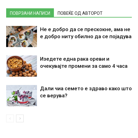
ПОВРЗАНИ НАПИСИ
ПОВЕЌЕ ОД АВТОРОТ
Не е добро да се прескокне, ама не
е добро ниту обилно да се појадува
Изедете една рака ореви и
очекувајте промени за само 4 часа
Дали чиа семето е здраво како што
се верува?