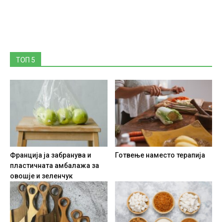
ТОП 5
Франција ја забранува и
Готвење наместо терапија
пластичната амбалажа за
овошје и зеленчук