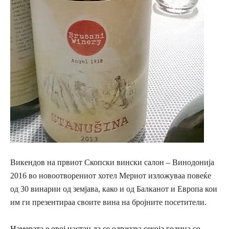
В
икендов на
првиот Скопски вински салон – Винодонија
2016 во новоотворениот хотел Мериот
изложува
а п
овеќе
од 30 винарии од земјава, како и од Балканот и Европа
кои
им
ги презентираа своите вина
на бројните посетители
.
Намерата е овој
настан
да се одржува
секоја година со