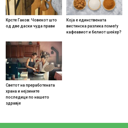
Крсте Гаков: Човекот што
Која е единствената
од две даски чуда прави
вистинска разлика помеѓу
кафеавиот и белиот шеќер?
Светот на преработената
храна и нејзините
последици по нашето
здравје