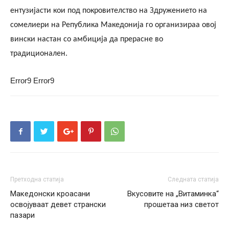
ентузијасти кои под покровителство на Здружението на
сомелиери на Република Македонија го организираа овој
вински настан
со амбиција да прерасне во
традиционален
.
Error9
Error9
Претходна статија
Следната статија
Македонски кроасани
Вкусовите на „Витаминка“
освојуваат девет странски
прошетаа низ светот
пазари