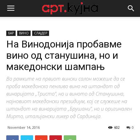
БАР
ВИНО
СЛАЈДЕР
На Винодонија пробавме
вино од станушина, но и
македонски шампањ
Во рамките на првиот вински салон можеше да се
проба македонско пенливо вино на штандот од
винаријата „Тристо“, но и виното од Станушина,
најновиот македонски президиум, кој се служеше на
штандот на винаријата „Брушани“, но и оригинален
Мирто, италијански ликер од Сардинија.
November 14, 2016
602
0