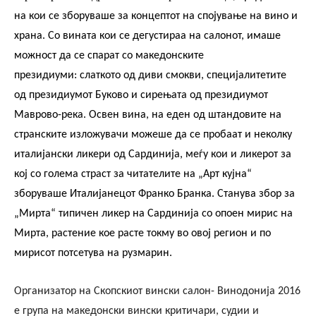
на кои се зборуваше за концептот на спојување на вино и
храна. С
о вината кои се дегустираа на салонот, има
ше
можност да се спарат со
македонските
президиуми:
слаткото од диви смокви
, специјалитетите
од
президиумот Буково
и сирењата од
президиумот
Маврово-река
.
Освен вина, на еден од штандовите на
странските изложувачи можеше да се пробаат и неколку
италијански ликери од Сардинија, меѓу кои и ликерот за
кој со голема страст за читателите на „Арт кујна“
зборуваше Италијанецот Франко Бранка. Станува збор за
„Мирта“ типичен ликер на Сардинија со опоен мирис на
Мирта, растение кое расте токму во овој регион и по
мирисот потсетува на рузмарин.
Организатор на Скопскиот вински салон- Винодонија 2016
е група на македонски вински критичари, судии и