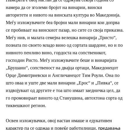
намера да се зголеми бројот на винарии, вински
авторитети и нивото на винската култура во Македонија.
Меѓу изложувачите беа бројни мали винарии кои допрва
се пробиваат на винскиот пазар, но сите со своја приказна.
Меѓу нив, и
малата семејна велешка винарија „Тристо“,
позната по своето младо вино од сортата шардоне, но и по
нивното пенливо вино, гордоста на сопственикот,
господин Ристо
.
Меѓу изложувачите беше и винаријата
„Брушани“, сопственост на двајца ортаци, Македонецот
Орце Димитриевски и Англичанецот Тим Роули. Она по
што оваа и уште две мали винарии „Ерос“ и „Пивка“
,
се
издвојуваат од другите е тоа што имаат заедничка цел, да
го промовираат виното
од Станушина, автохтона сорта
од
тиквешкиот регион.
Освен изложувачки, овој настан имаше и едукативен
карактер па се одржаа и повеќе работилници
, предавања