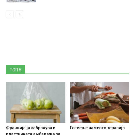
ТОП 5
Франција ја забранува и
Готвење наместо терапија
пластичната амбалажа за