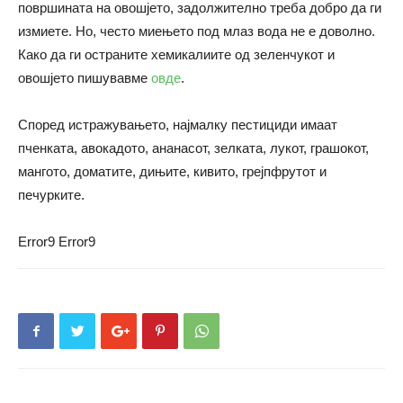
површината на овошјето, задолжително треба добро да ги
измиете. Но, често миењето под млаз вода не е доволно.
Како да ги остраните хемикалиите од зеленчукот и
овошјето пишувавме
овде
.
Според истражувањето, најмалку пестициди имаат
пченката, авокадото, ананасот, зелката, лукот, грашокот,
мангото, доматите, дињите, кивито, грејпфрутот и
печурките.
Error9
Error9