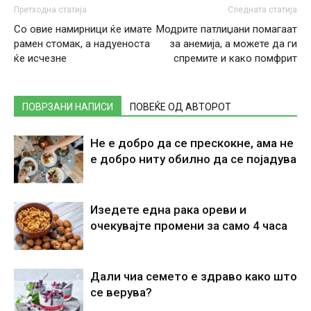
Претходна статија
Следната статија
Со овие намирници ќе имате
Модрите патлиџани помагаат
рамен стомак, а надуеноста
за анемија, а можете да ги
ќе исчезне
спремите и како помфрит
ПОВРЗАНИ НАПИСИ
ПОВЕЌЕ ОД АВТОРОТ
Не е добро да се прескокне, ама не
е добро ниту обилно да се појадува
Изедете една рака ореви и
очекувајте промени за само 4 часа
Дали чиа семето е здраво како што
се верува?