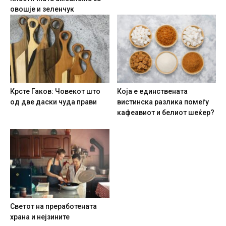
овошје и зеленчук
Крсте Гаков: Човекот што
Која е единствената
од две даски чуда прави
вистинска разлика помеѓу
кафеавиот и белиот шеќер?
Светот на преработената
храна и нејзините