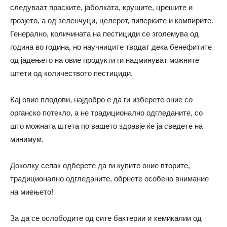
следуваат праските, јаболката, крушите, црешите и
грозјето, а од зеленчуци, целерот, пиперките и компирите.
Генерално, количината на пестициди се зголемува од
година во година, но научниците тврдат дека бенефитите
од јадењето на овие продукти ги надминуват можните
штети од количеството пестициди.
Кај овие плодови, најдобро е да ги изберете оние со
органско потекло, а не традиционално одгледаните, со
што можната штета по вашето здравје ќе ја сведете на
минимум.
Доколку сепак одберете да ги купите оние вторите,
традиционално одгледаните, обрнете особено внимание
на миењето!
За да се ослободите од сите бактерии и хемикалии од