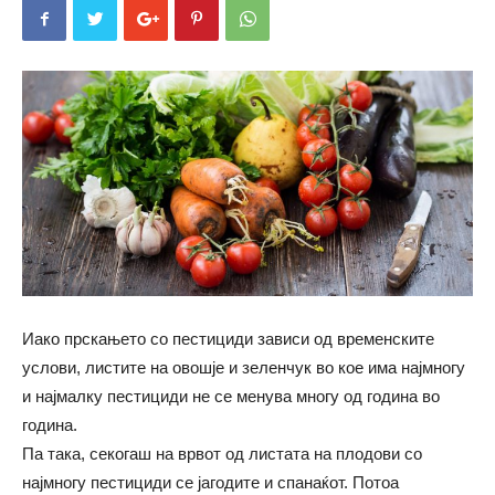
Иако прскањето со пестициди зависи од временските
услови, листите на овошје и зеленчук во кое има најмногу
и најмалку пестициди не се менува многу од година во
година.
Па така, секогаш на врвот од листата на плодови со
најмногу пестициди се јагодите и спанаќот. Потоа