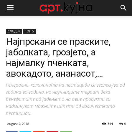
СЛАЈДЕР
ТОП 5
Најпрскани се праските,
јаболката, грозјето, а
најмалку пченката,
авокадото, ананасот,…
Генерално, количината на пестициди се зголемува од
година во година, но научниците тврдат дека
бенефитите од јадењето на овие продукти ги
надминуват можните штети од количеството
пестициди.
August 7, 2018
314
0