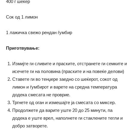
400 г шеќер
Сок од 1 лимон
1 лажичка свежо рендан ѓумбир
Приготвување:
Измијте ги сливите и праските, отстранете ги семките и
исечете ги на половина (праските и на повеќе делови)
Ставете ги во тенџере заедно со шеќерот, сокот од
лимон и ѓумбирот и варете на средна температура
додека смесата не проврие.
Тргнете од оган и измешајте ја смесата со миксер.
Продолжете да варите уште 20 до 25 минути, па
додека е уште врел, наполнете ги стаклените тегли и
добро затворете.