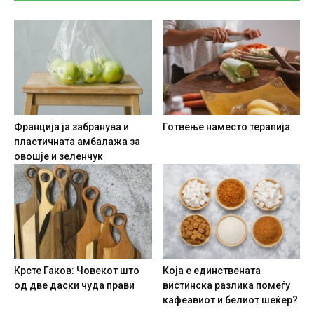
Франција ја забранува и
Готвење наместо терапија
пластичната амбалажа за
овошје и зеленчук
Крсте Гаков: Човекот што
Која е единствената
од две даски чуда прави
вистинска разлика помеѓу
кафеавиот и белиот шеќер?