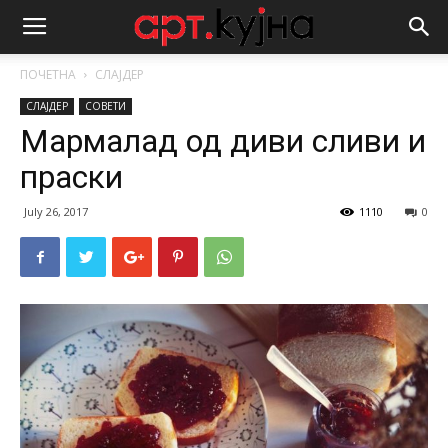
ПОЧЕТНА
СЛАЈДЕР
СЛАЈДЕР
СОВЕТИ
Мармалад од диви сливи и
праски
July 26, 2017
1110
0