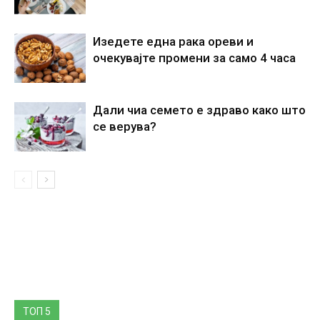
Изедете една рака ореви и
очекувајте промени за само 4 часа
Дали чиа семето е здраво како што
се верува?
ТОП 5