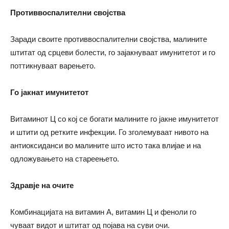
Противвоспалителни својства
Заради своите противвоспалителни својства, малините
штитат од срцеви болести, го зајакнуваат имунитетот и го
поттикнуваат варењето.
Го јакнат имунитетот
Витаминот Ц со кој се богати малините го јакне имунитетот
и штити од ретките инфекции. Го зголемуваат нивото на
антиоксиданси во малините што исто така влијае и на
одложувањето на стареењето.
Здравје на очите
Комбинацијата на витамин А, витамин Ц и феноли го
чуваат видот и штитат од појава на суви очи.