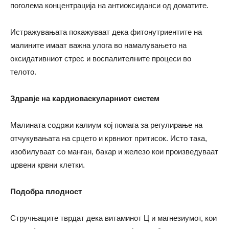
поголема концентрација на антиоксиданси од доматите.
Истражувањата покажуваат дека фитонутриентите на
малините имаат важна улога во намалувањето на
оксидативниот стрес и воспалителните процеси во
телото.
Здравје на кардиоваскуларниот систем
Малината содржи калиум кој помага за регулирање на
отчукувањата на срцето и крвниот притисок. Исто така,
изобилуваат со манган, бакар и железо кои произведуваат
црвени крвни клетки.
Подобра плодност
Стручњаците тврдат дека витаминот Ц и магнезиумот, кои