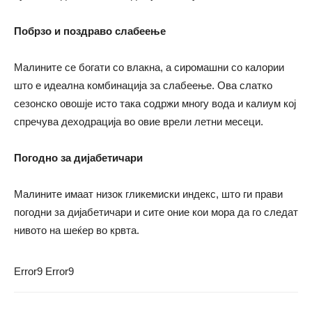
Побрзо и поздраво слабеење
Малините се богати со влакна, а сиромашни со калории
што е идеална комбинација за слабеење. Ова слатко
сезонско овошје исто така содржи многу вода и калиум кој
спречува деходрација во овие врели летни месеци.
Погодно за дијабетичари
Малините имаат низок гликемиски индекс, што ги прави
погодни за дијабетичари и сите оние кои мора да го следат
нивото на шеќер во крвта.
Error9
Error9