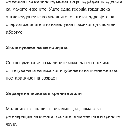
се наоѓаат во малините, можат да ја подобрат плодноста
кај мажите и жените. Уште една теорија тврди дека
антиоксидансите во малините го штитат здравјето на
сперматозоидите и го намалуваат ризикот од спонтан
абортус.
Зголемување на меморијата
Со консумирање на малините може да ги спречиме
оштетувањата на мозокот и губењето на помнењето во
постара животна возраст.
Здравје на ткивата и крвните жили
Малините се полни со витамин Ц кој помага за
регенерација на кожата, коските, лигаментите и крвните
жили.