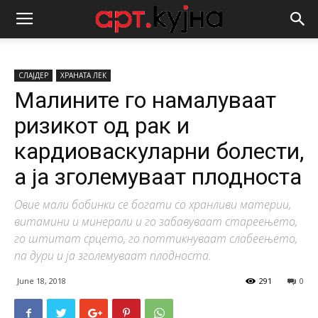
СЛАЈДЕР
ХРАНАТА ЛЕК
Малините го намалуваат
ризикот од рак и
кардиоваскуларни болести,
а ја зголемуваат плодноста
Овие мали бобинки се богати со хранливи материи,
витамини и минерали и го забавуваат стареењето,
го штитат срцето, го поттикнуваат слабеењето,
па дури и ја зголемуваат плодноста.
June 18, 2018
291
0