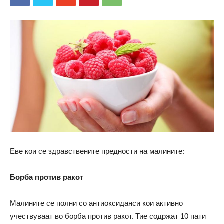
Еве кои се здравствените предности на малините:
Борба против ракот
Малините се полни со антиоксиданси кои активно
учествуваат во борба против ракот. Тие содржат 10 пати