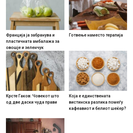
Франција ја забранува и
Готвење наместо терапија
пластичната амбалажа за
овошје и зеленчук
Крсте Гаков: Човекот што
Која е единствената
од две даски чуда прави
вистинска разлика помеѓу
кафеавиот и белиот шеќер?