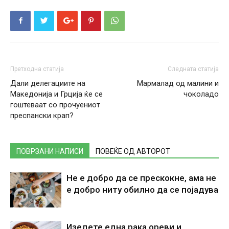
Претходна статија
Следната статија
Дали делегациите на
Мармалад од малини и
Македонија и Грција ќе се
чоколадо
гоштеваат со прочуениот
преспански крап?
ПОВРЗАНИ НАПИСИ
ПОВЕЌЕ ОД АВТОРОТ
Не е добро да се прескокне, ама не
е добро ниту обилно да се појадува
Изедете една рака ореви и