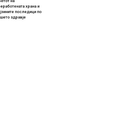
етот на
еработената храна и
јзините последици по
ашето здравје