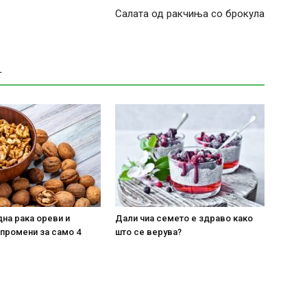
Салата од ракчиња со брокула
Т
на рака ореви и
Дали чиа семето е здраво како
 промени за само 4
што се верува?