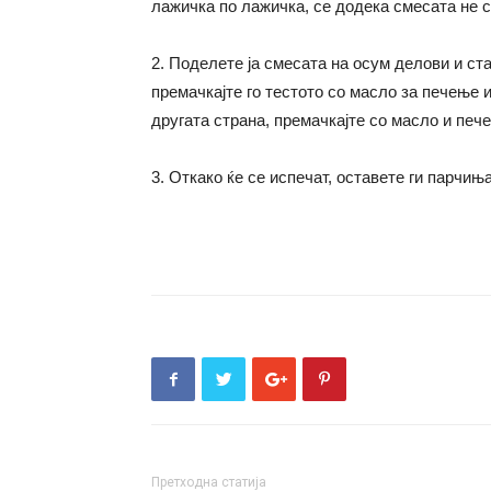
лажичка по лажичка, се додека смесата не с
2. Поделете ја смесата на осум делови и ст
премачкајте го тестото со масло за печење 
другата страна, премачкајте со масло и печ
3. Откако ќе се испечат, оставете ги парчињ
Претходна статија