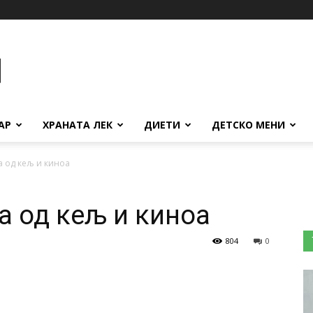
АР
ХРАНАТА ЛЕК
ДИЕТИ
ДЕТСКО МЕНИ
 од кељ и киноа
 од кељ и киноа
804
0