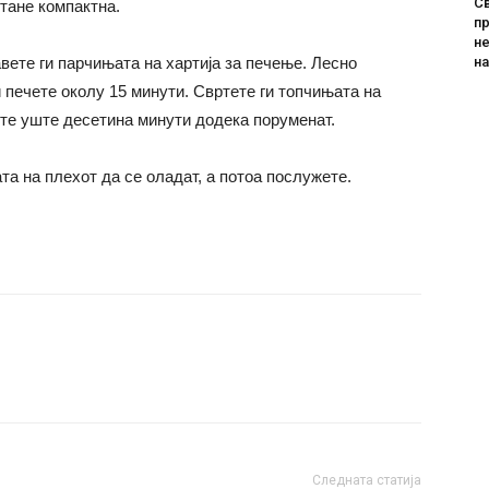
Св
тане компактна.
пр
не
н
авете ги парчињата на хартија за печење. Лесно
и печете околу 15 минути. Свртете ги топчињата на
ете уште десетина минути додека поруменат.
ата на плехот да се оладат, а потоа послужете.
Следната статија