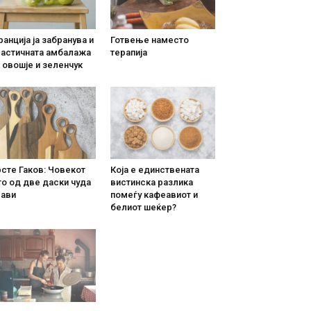
анција ја забранува и
Готвење наместо
ластичната амбалажа
терапија
 овошје и зеленчук
сте Гаков: Човекот
Која е единствената
о од две даски чуда
вистинска разлика
рави
помеѓу кафеавиот и
белиот шеќер?