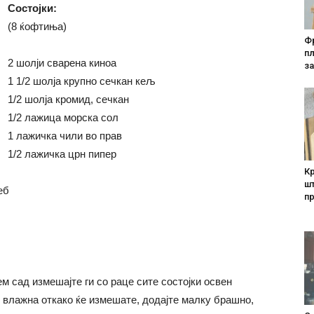
Состојки:
(8 ќофтиња)
Фр
п
2 шолји сварена киноа
за
1 1/2 шолја крупно сечкан кељ
1/2 шолја кромид, сечкан
1/2 лажица морска сол
1 лажичка чили во прав
1/2 лажичка црн пипер
Кр
шт
еб
п
лем сад измешајте ги со раце сите состојки освен
 влажна откако ќе измешате, додајте малку брашно,