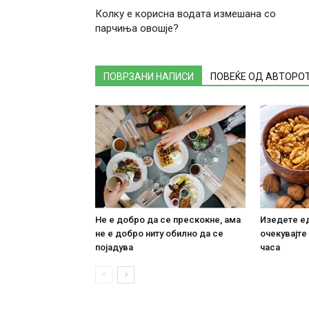
Колку е корисна водата измешана со
парчиња овошје?
ПОВРЗАНИ НАПИСИ
ПОВЕЌЕ ОД АВТОРО
Не е добро да се прескокне, ама
Изедете ед
не е добро ниту обилно да се
очекувајте
појадува
часа