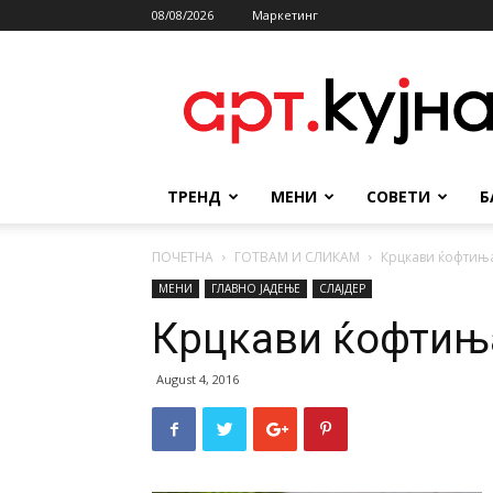
08/08/2026
Маркетинг
АРТКУЈНА
ТРЕНД
МЕНИ
СОВЕТИ
Б
ПОЧЕТНА
ГОТВАМ И СЛИКАМ
Крцкави ќофтиња
МЕНИ
ГЛАВНО ЈАДЕЊЕ
СЛАЈДЕР
Крцкави ќофтиња
August 4, 2016