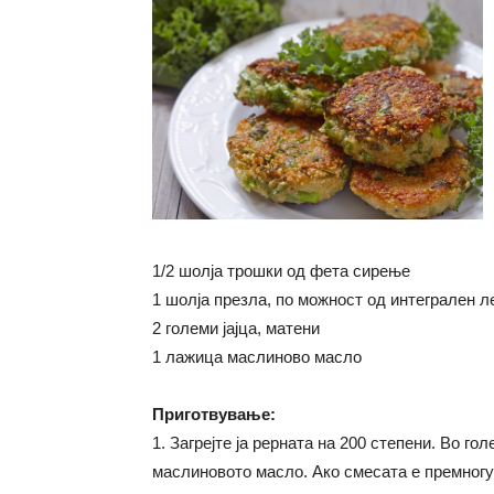
1/2 шолја трошки од фета сирење
1 шолја презла, по можност од интегрален л
2 големи јајца, матени
1 лажица маслиново масло
Приготвување:
1. Загрејте ја рерната на 200 степени. Во го
маслиновото масло. Ако смесата е премногу