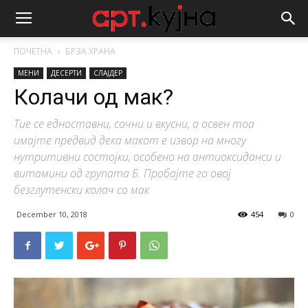
ПОЧЕТНА
БРЗА ХРАНА
МЕНИ
ДЕСЕРТИ
СЛАЈДЕР
Колачи од мак?
Тие се едноставни, сочни и вкусни, а освен тоа
имајте предвид дека макот е извор на многу
нутритивни состојки, особено на антиоксиданси и
витамини од групата Б. Пробајте го овој
безглутенски колач со мак
December 10, 2018
454
0