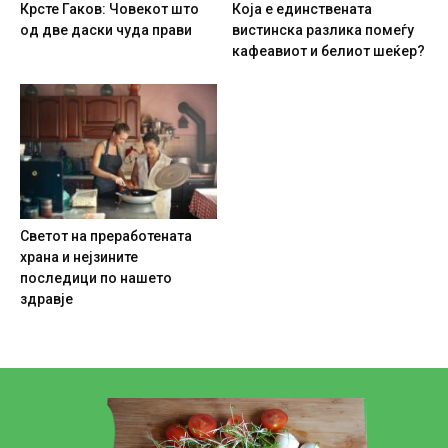
Крсте Гаков: Човекот што
Која е единствената
од две даски чуда прави
вистинска разлика помеѓу
кафеавиот и белиот шеќер?
Светот на преработената
храна и нејзините
последици по нашето
здравје