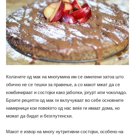
Колачите од мак на многумина им се омилени затоа што
обично не се тешки за правење, а со макот мжат да се
комбинираат и состојки како јаболки, јогурт или чоколадо.
Брзите рецепти од мак ги вклучуваат во себе основните
намирници кои повеќето од нас веќе ги имаат дома, но
можат да бидат и безглутенски.
Макот е извор на многу нутритивни состојки, особено на