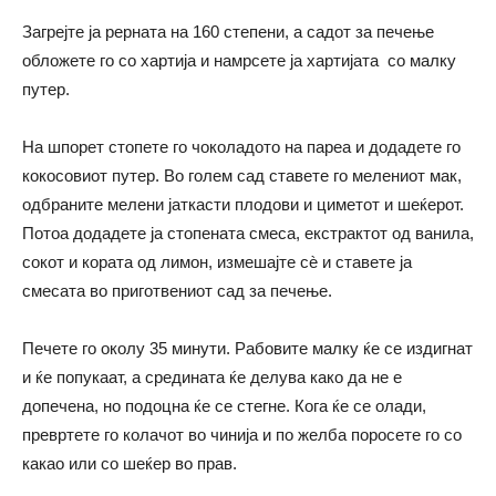
Загрејте ја рерната на 160 степени, а садот за печење
обложете го со хартија и намрсете ја хартијата со малку
путер.
На шпорет стопете го чоколадото на пареа и додадете го
кокосовиот путер. Во голем сад ставете го мелениот мак,
одбраните мелени јаткасти плодови и циметот и шеќерот.
Потоа додадете ја стопената смеса, екстрактот од ванила,
сокот и кората од лимон, измешајте сѐ и ставете ја
смесата во приготвениот сад за печење.
Печете го околу 35 минути. Рабовите малку ќе се издигнат
и ќе попукаат, а средината ќе делува како да не е
допечена, но подоцна ќе се стегне. Кога ќе се олади,
превртете го колачот во чинија и по желба поросете го со
какао или со шеќер во прав.