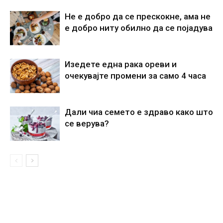
Не е добро да се прескокне, ама не
е добро ниту обилно да се појадува
Изедете една рака ореви и
очекувајте промени за само 4 часа
Дали чиа семето е здраво како што
се верува?