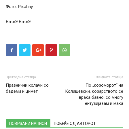
Фото: Pixabay
Error9
Error9
Претходна статија
Следната статија
Празнични колачи со
По „козоморот“ на
бадеми и цимет
Колишевски, козарството се
враќа бавно, со многу
ентузијазам и мака
ПОВРЗАНИ НАПИСИ
ПОВЕЌЕ ОД АВТОРОТ