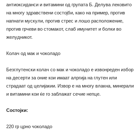
антиоксиданси и витамини од групата Б. Делува лековито
на многу здравствени состојби, како на пример, против
напнати мускули, против стрес и лошо расположение,
против грчеви во стомакот, слаб имунитет и болки во
желудникот.
Колач од мак и чоколадо
Безглутенски колач со мак и чоколадо е извонреден избор
на десерти за оние кои имаат алргија на глутен или
страдаат од целијакии. Извор е на многу влакна, минерали
и витамини кои ќе го заблажат сечие непце.
Состојки:
220 гр црно чоколадо