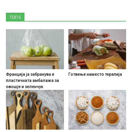
ТОП 5
Франција ја забранува и
Готвење наместо терапија
пластичната амбалажа за
овошје и зеленчук