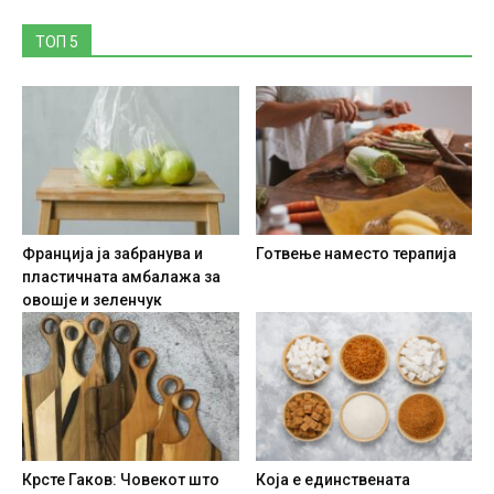
ТОП 5
Франција ја забранува и
Готвење наместо терапија
пластичната амбалажа за
овошје и зеленчук
Крсте Гаков: Човекот што
Која е единствената