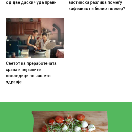
од две даски чуда прави
вистинска разлика помеѓу
кафеавиот и белиот шеќер?
Светот на преработената
храна и нејзините
последици по нашето
здравје