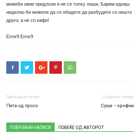
можеби овие предлози и не се толку лоши. Барем еднаш
неделно би можеле да се обидете да разбудите со нешто
друго, а не со кафе!
Error9
Error9
Претходна статија
Следната статија
Пита од просо
Суши – крофни
ПОВРЗАНИ НАПИСИ
ПОВЕЌЕ ОД АВТОРОТ