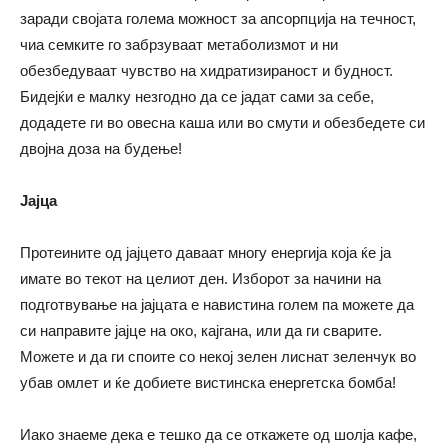
заради својата голема можност за апсорпција на течност,
чиа семките го забрзуваат метаболизмот и ни
обезбедуваат чувство на хидратизираност и будност.
Бидејќи е малку незгодно да се јадат сами за себе,
додадете ги во овесна каша или во смути и обезбедете си
двојна доза на будење!
Јајца
Протеините од јајцето даваат многу енергија која ќе ја
имате во текот на целиот ден. Изборот за начини на
подготвување на јајцата е навистина голем па можете да
си направите јајце на око, кајгана, или да ги сварите.
Можете и да ги споите со некој зелен лиснат зеленчук во
убав омлет и ќе добиете вистинска енергетска бомба!
Иако знаеме дека е тешко да се откажете од шолја кафе,