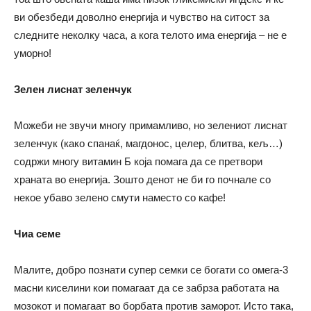
ви обезбеди доволно енергија и чувство на ситост за
следните неколку часа, а кога телото има енергија – не е
уморно!
Зелен лиснат зеленчук
Можеби не звучи многу примамливо, но зелениот лиснат
зеленчук (како спанаќ, магдонос, целер, блитва, кељ…)
содржи многу витамин Б која помага да се претвори
храната во енергија. Зошто денот не би го почнале со
некое убаво зелено смути наместо со кафе!
Чиа семе
Малите, добро познати супер семки се богати со омега-3
масни киселини кои помагаат да се забрза работата на
мозокот и помагаат во борбата против заморот. Исто така,