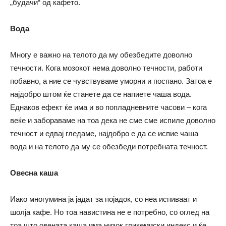
„будачи“ од кафето.
Вода
Многу е важно на телото да му обезбедите доволно
течности. Кога мозокот нема доволно течности, работи
побавно, а ние се чувствуваме уморни и поспано. Затоа е
најдобро штом ќе станете да се напиете чаша вода.
Еднаков ефект ќе има и во попладневните часови – кога
веќе и забораваме на тоа дека не сме сме испиле доволно
течност и едвај гледаме, најдобро е да се испие чаша
вода и на телото да му се обезбеди потребната течност.
Овесна каша
Иако многумина ја јадат за појадок, со неа испиваат и
шолја кафе. Но тоа навистина не е потребно, со оглед на
тоа што овената каша има низок гликемиски индекс и ќе