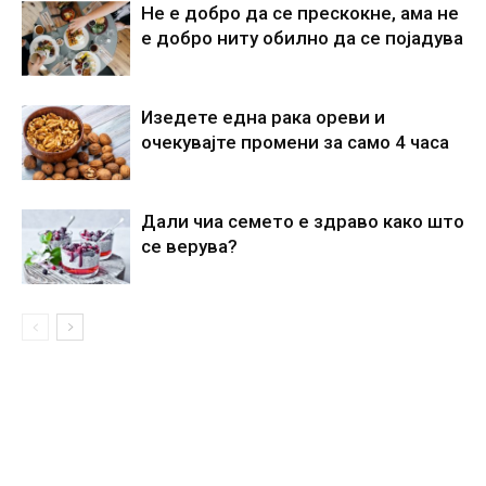
Не е добро да се прескокне, ама не
е добро ниту обилно да се појадува
Изедете една рака ореви и
очекувајте промени за само 4 часа
Дали чиа семето е здраво како што
се верува?