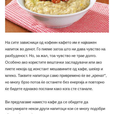
На сите зависници од кофеин кафето им е најважен
напиток во денот. Го пиеме затоа што ни дава чувство на
разбуденост. Но, за жал, тоа чувство не трае долго.
Особено ако користите вештачки засладувачи или ако
пиете некоја од ионстант мешавините од кафе, шеќер и
млеко. Таквите напитоци само привремено ќе ве „кренат“,
но многу брзо потоа ќе останете без енергија и повторно
ќе бидете еднакво поспани како кога сте станале.
Ви предлагаме наместо кафе да се обидете да
консумирате некои други напитоци кои се многу подобри