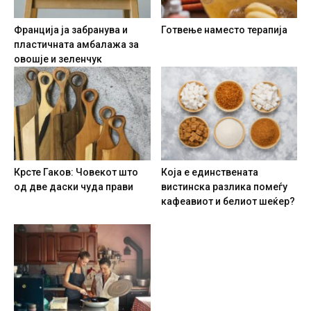
Франција ја забранува и
Готвење наместо терапија
пластичната амбалажа за
овошје и зеленчук
Крсте Гаков: Човекот што
Која е единствената
од две даски чуда прави
вистинска разлика помеѓу
кафеавиот и белиот шеќер?