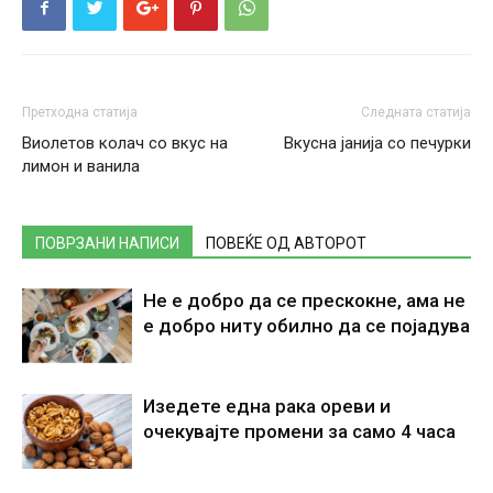
Претходна статија
Следната статија
Виолетов колач со вкус на
Вкусна јанија со печурки
лимон и ванила
ПОВРЗАНИ НАПИСИ
ПОВЕЌЕ ОД АВТОРОТ
Не е добро да се прескокне, ама не
е добро ниту обилно да се појадува
Изедете една рака ореви и
очекувајте промени за само 4 часа