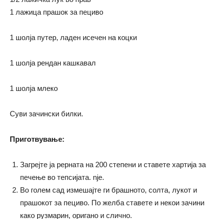
1 лажица прашок за пециво
1 шолја путер, ладен исечен на коцки
1 шолја рендан кашкавал
1 шолја млеко
Суви зачински билки.
Приготвување:
Загрејте ја рерната на 200 степени и ставете хартија за
печење во тепсијата. nje.
Во голем сад измешајте ги брашното, солта, лукот и
прашокот за пециво. По желба ставете и некои зачини
како рузмарин, оригано и слично.