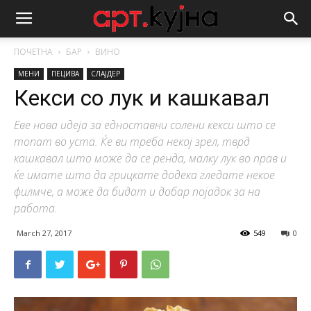
ПОЧЕТНА
БАР
ВИНО
МЕНИ
ПЕЦИВА
СЛАЈДЕР
Кекси со лук и кашкавал
Еве нова идеја за едноставни солени кекси што се
топат во уста. Ќе ви треба некој зрел, тврд
кашкавал што може да се ренда, малку лук во прав и
ќе имате што да грицкате додека гледате некое
филмче, а може да бидат и добар појадок за на
работа.
March 27, 2017
549
0