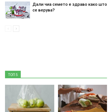
Дали чиа семето е здраво како што
се верува?
ТОП 5