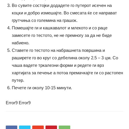
Во сувите состојки додадете го путерот исечен на
коцки и добро измешајте. Во смесата ќе се направат
грутчиња со големина на грашок.
Помешајте ги и кашкавалот и млекото и со раце
замесете го тестото, не не премногу за да не биде
набиено.
Ставете го тестото на набрашнета површина и
раширете го во круг со дебелина околу 2.5 – 3 цм. Со
чаша вадете тркалезни форми и редете ги врз
хартијата за печење а потоа премачкајте ги со растопен
путер.
Печете ги околу 10-15 минути.
Error9
Error9