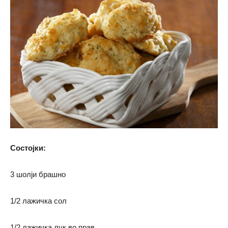
Состојки:
3 шолји брашно
1/2 лажичка сол
1/2 лажичка лук во прав