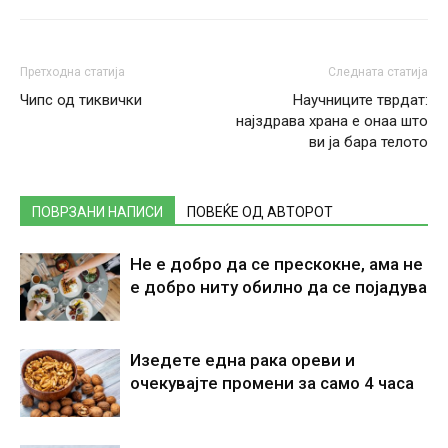
Претходна статија
Следната статија
Чипс од тиквички
Научниците тврдат:
најздрава храна е онаа што
ви ја бара телото
ПОВРЗАНИ НАПИСИ
ПОВЕЌЕ ОД АВТОРОТ
Не е добро да се прескокне, ама не
е добро ниту обилно да се појадува
Изедете една рака ореви и
очекувајте промени за само 4 часа