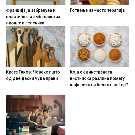
Франција ја забранува и
Готвење наместо терапија
пластичната амбалажа за
овошје и зеленчук
Крсте Гаков: Човекот што
Која е единствената
од две даски чуда прави
вистинска разлика помеѓу
кафеавиот и белиот шеќер?