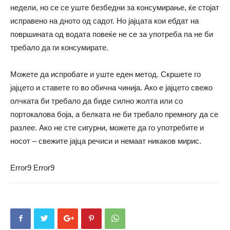
недели, но се се уште безбедни за консумирање, ќе стојат
исправено на дното од садот. Но јајцата кои ебдат на
површината од водата повеќе не се за употреба па не би
требало да ги консумирате.
Можете да испробате и уште еден метод. Скршете го
јајцето и ставете го во обична чинија. Ако е јајцето свежо
олчката би требало да биде силно жолта или со
портокалова боја, а белката не би требало премногу да се
разлее. Ако не сте сигурни, можете да го употребите и
носот – свежите јајца речиси и немаат никаков мирис.
Error9
Error9