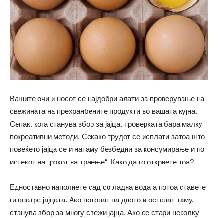
Вашите очи и носот се најдобри алати за проверување на
свежината на прехранбените продукти во вашата кујна.
Сепак, кога станува збор за јајца, проверката бара малку
покреативни методи. Секако трудот се исплати затоа што
повеќето јајца се и натаму безбедни за консумирање и по
истекот на „рокот на траење“. Како да го откриете тоа?
Едноставно наполнете сад со ладна вода а потоа ставете
ги внатре јајцата. Ако потонат на дното и останат таму,
станува збор за многу свежи јајца. Ако се стари неколку