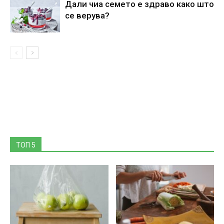
Дали чиа семето е здраво како што
се верува?
ТОП 5