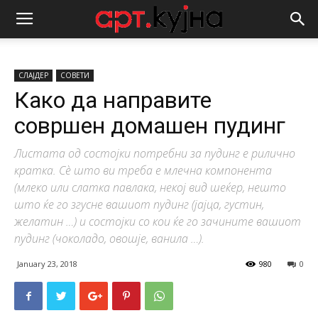
СЛАЈДЕР
СОВЕТИ
Како да направите
совршен домашен пудинг
Листата од состојки потребни за пудинг е рилично
кратка. Сѐ што ви треба е млечна компонента
(млеко или слатка павлака, некој вид шеќер, нешто
што ќе го згусне вашиот пудинг (јајца, густин,
желатин …) и состојки со кои ќе го зачините вашиот
пудинг (чоколадо, овошје, ванила …).
January 23, 2018
980
0