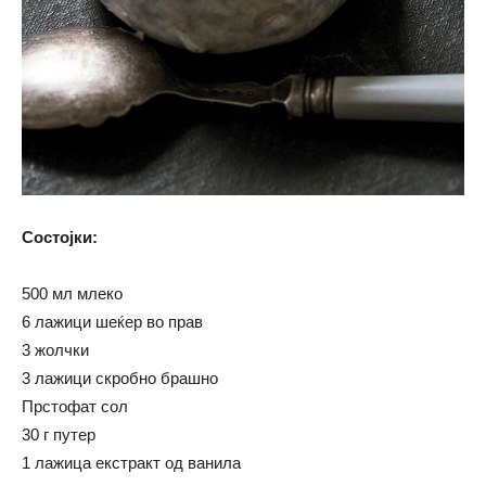
Состојки:
500 мл млеко
6 лажици шеќер во прав
3 жолчки
3 лажици скробно брашно
Прстофат сол
30 г путер
1 лажица екстракт од ванила