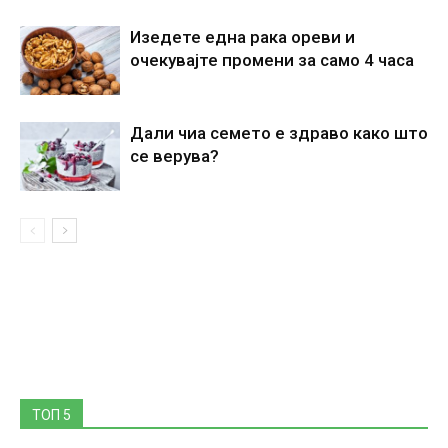
Изедете една рака ореви и
очекувајте промени за само 4 часа
Дали чиа семето е здраво како што
се верува?
ТОП 5