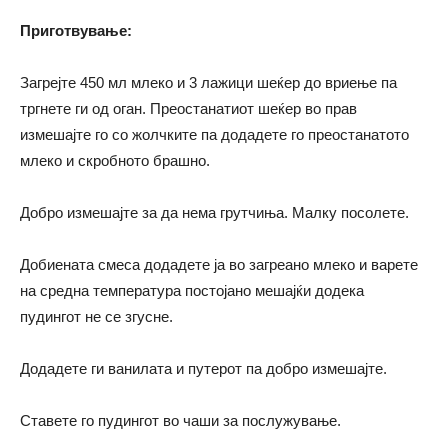
Приготвување:
Загрејте 450 мл млеко и 3 лажици шеќер до вриење па
тргнете ги од оган. Преостанатиот шеќер во прав
измешајте го со жолчките па додадете го преостанатото
млеко и скробното брашно.
Добро измешајте за да нема грутчиња. Малку посолете.
Добиената смеса додадете ја во загреано млеко и варете
на средна температура постојано мешајќи додека
пудингот не се згусне.
Додадете ги ванилата и путерот па добро измешајте.
Ставете го пудингот во чаши за послужување.