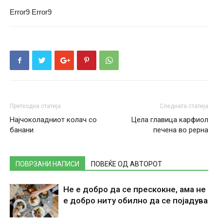
Error9
Error9
Претходна статија
Следната статија
Најчоколадниот колач со
Цела главица карфиол
банани
печена во рерна
ПОВРЗАНИ НАПИСИ
ПОВЕЌЕ ОД АВТОРОТ
Не е добро да се прескокне, ама не
е добро ниту обилно да се појадува