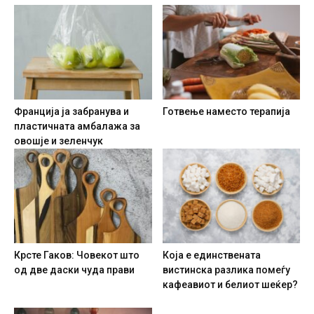
Франција ја забранува и
Готвење наместо терапија
пластичната амбалажа за
овошје и зеленчук
Крсте Гаков: Човекот што
Која е единствената
од две даски чуда прави
вистинска разлика помеѓу
кафеавиот и белиот шеќер?