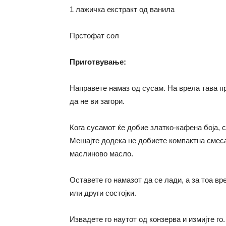
1 лажичка екстракт од ванила
Прстофат сол
Приготвување:
Направете намаз од сусам. На врела тава пр
да не ви загори.
Кога сусамот ќе добие златко-кафена боја, 
Мешајте додека не добиете компактна смеса
маслиново масло.
Оставете го намазот да се лади, а за тоа в
или други состојки.
Извадете го наутот од конзерва и измијте го