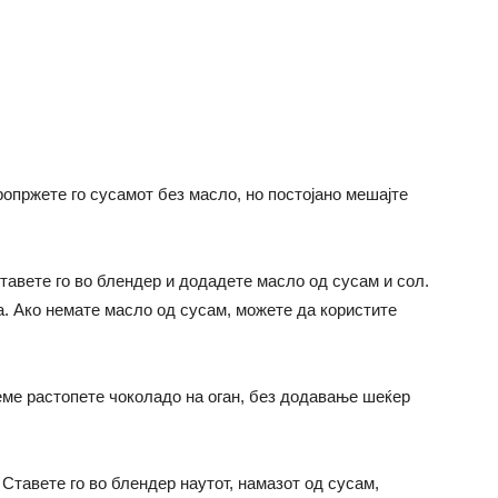
опржете го сусамот без масло, но постојано мешајте
ставете го во блендер и додадете масло од сусам и сол.
. Ако немате масло од сусам, можете да користите
реме растопете чоколадо на оган, без додавање шеќер
. Ставете го во блендер наутот, намазот од сусам,