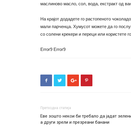
маслиново масло, сол, вода, екстракт од ва
На крајот додадете го растопеното чоколадо
мали парченца. Хумусот можете да го послуж
со солени крекери и переци или користете го
Error9
Error9
Претходна статија
Еве зошто некои би требало да јадат зелени
а други зрели и презреани банани