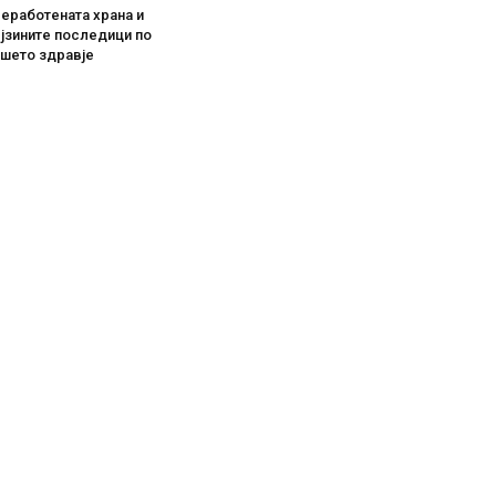
еработената храна и
јзините последици по
ашето здравје