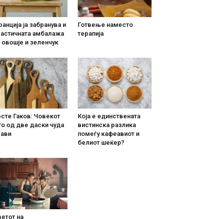
анција ја забранува и
Готвење наместо
ластичната амбалажа
терапија
 овошје и зеленчук
сте Гаков: Човекот
Која е единствената
о од две даски чуда
вистинска разлика
рави
помеѓу кафеавиот и
белиот шеќер?
етот на