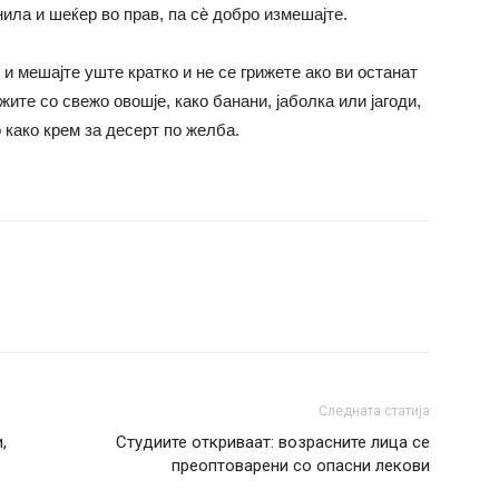
нила и шеќер во прав, па сѐ добро измешајте.
 и мешајте уште кратко и не се грижете ако ви останат
ите со свежо овошје, како банани, јаболка или јагоди,
 како крем за десерт по желба.
Следната статија
,
Студиите откриваат: возрасните лица се
преоптоварени со опасни лекови