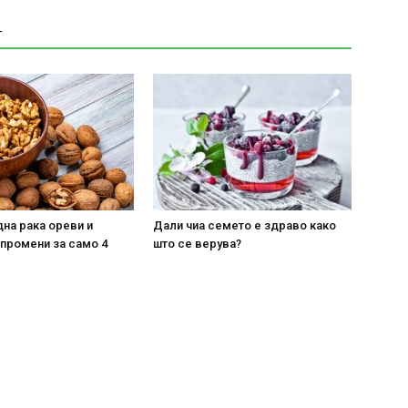
Т
на рака ореви и
Дали чиа семето е здраво како
 промени за само 4
што се верува?