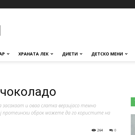
АР
ХРАНАТА ЛЕК
ДИЕТИ
ДЕТСКО МЕНИ
 чоколадо
а засакаат и оваа слатка верзијасо темно
ој протеински оброк можете да го користите на
264
0