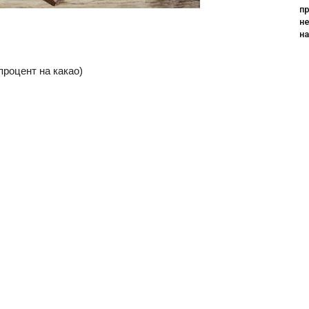
пр
не
н
процент на какао)