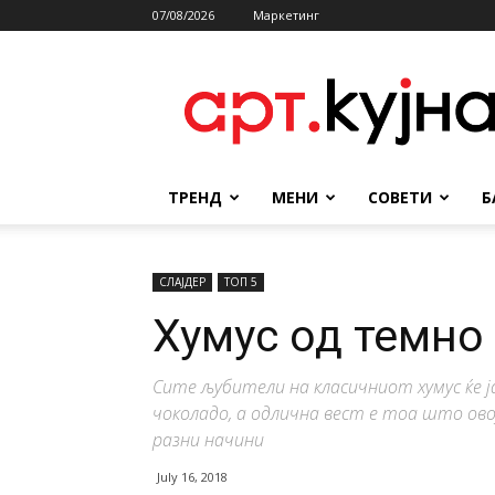
07/08/2026
Маркетинг
АРТКУЈНА
ТРЕНД
МЕНИ
СОВЕТИ
Б
СЛАЈДЕР
ТОП 5
Хумус од темно
Сите љубители на класичниот хумус ќе ј
чоколадо, а одлична вест е тоа што ов
разни начини
July 16, 2018