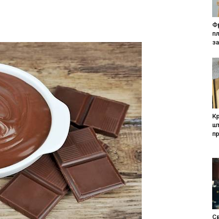
Фр
п
за
Кр
шт
п
Св