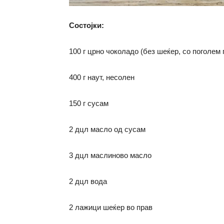
Состојки:
100 г црно чоколадо (без шеќер, со поголем 
400 г наут, несолен
150 г сусам
2 дцл масло од сусам
3 дцл маслиново масло
2 дцл вода
2 лажици шеќер во прав