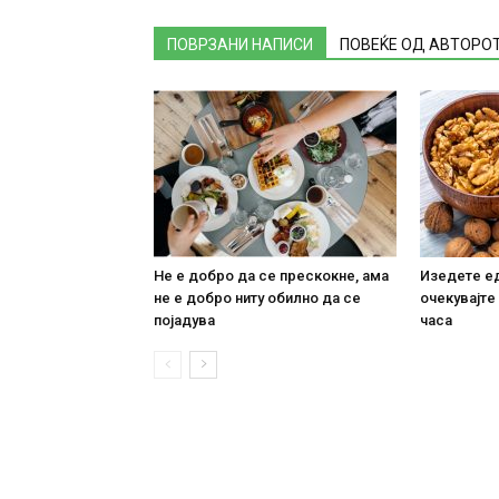
ПОВРЗАНИ НАПИСИ
ПОВЕЌЕ ОД АВТОРО
Не е добро да се прескокне, ама
Изедете ед
не е добро ниту обилно да се
очекувајте
појадува
часа