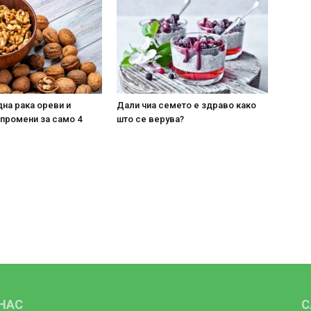
на рака ореви и
Дали чиа семето е здраво како
 промени за само 4
што се верува?
 НАС
С