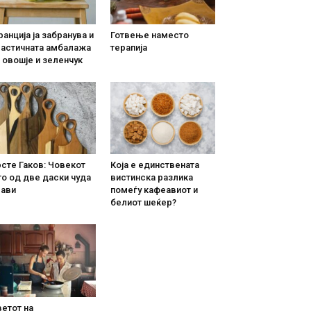
анција ја забранува и
Готвење наместо
ластичната амбалажа
терапија
 овошје и зеленчук
сте Гаков: Човекот
Која е единствената
о од две даски чуда
вистинска разлика
рави
помеѓу кафеавиот и
белиот шеќер?
етот на