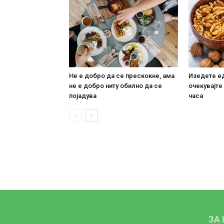
Не е добро да се прескокне, ама
Изедете ед
не е добро ниту обилно да се
очекувајте
појадува
часа
ЗА