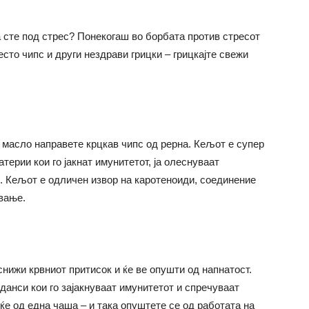
га сте под стрес? Понекогаш во борбата против стресот
сто чипс и други нездрави грицки – грицкајте свежи
масло направете крцкав чипс од рерна. Кељот е супер
ерии кои го јакнат имунитетот, ја олеснуваат
к. Кељот е одличен извор на каротеноиди, соединение
вање.
нижи крвниот притисок и ќе ве опушти од напнатост.
данси кои го зајакнуваат имунитетот и спречуваат
еќе од една чаша – и така опуштете се од работата на