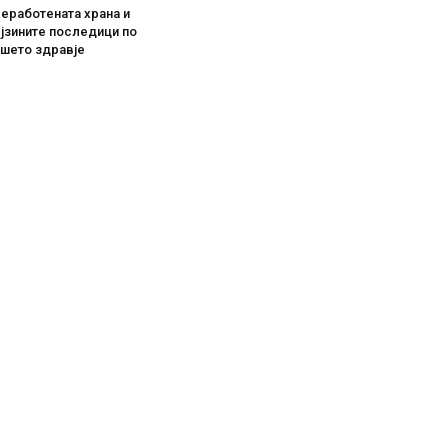
еработената храна и
јзините последици по
ашето здравје