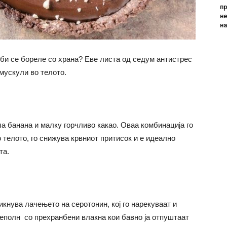
пр
не
н
би се бореле со храна? Еве листа од седум антистрес
 мускули во телото.
ла банана и малку горчливо какао. Оваа комбинација го
 телото, го снижува крвниот притисок и е идеално
та.
икнува лачењето на серотонин, кој го нарекуваат и
еполн со прехранбени влакна кои бавно ја отпуштаат