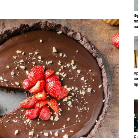
Фр
п
за
Кр
шт
п
Св