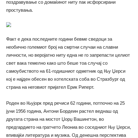
поздравување со домаќинот ниту пак исфорсирани
простувања.
Факт е дека последните години бевме сведоци за
необично големиот број на смртни случаи на славни
личности, но веројатно ниту една не го запрепасти целиот
свет вака темелно како што беше тоа случај со
самоубиството на 61-годишниот одметник од Њу Џерси
кој е најден обесен во хотелската соба во Стразбург од
страна на неговиот пријател Ерик Риперт.
Роден во Њујорк пред речиси 62 години, потпочно на 25
јуни 1956 година, Антони Бордеин растел веднаш од
другата страна на мостот Џорџ Вашингтон, во
предгардието на гратчето Леониа во соседниот Њу Џерси,
впивајќи литература и музика. Од денешна перспектива