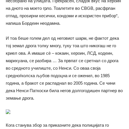
несобрано на улицата. Прекрасен, сладок вкус на хероин
на дното на моето грло. Тоалетите во CBGB, расфрлан
отпад, проѕирни кесички, кондоми и искористен прибор“,
напиша Бордеин неодамна.
И тоа беше голем дел од неговиот шарм, не фактот дека
тој земал дрога толку многу, туку тоа што никогаш не го
криел ова. А имаше сè – кокаин, хероин, ЛСД, кодеин,
марихуана, се разбира … За првпат се сретнал со дрога
во средното училиште, со Ненси. Со оваа своја
средноѓколска љубов подоцна и се оженил, во 1985
година, а бракот се распаднал во 2005 година. Се чини
дека Ненси Паткоски била негов долгогодишен партнер во
земање дрога.
Кога станува збор за приказните дека полицијата го