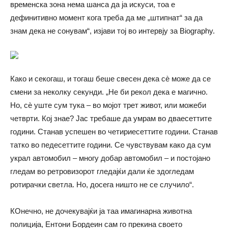
временска зона нема шанса да ја искуси, тоа е
дефинитивно момент кога треба да ме „штипнат“ за да
знам дека не сонувам“, изјави тој во интервју за Biography.
Како и секогаш, и тогаш беше свесен дека сè може да се
смени за неколку секунди. „Не би рекол дека е магично.
Но, сè уште сум тука – во мојот трет живот, или можеби
четврти. Кој знае? Јас требаше да умрам во дваесеттите
години. Станав успешен во четириесеттите години. Станав
татко во педесеттите години. Се чувствувам како да сум
украл автомобил – многу добар автомобил – и постојано
гледам во ретровизорот гледајќи дали ќе здогледам
ротирачки светла. Но, досега ништо не се случило“.
КОнечно, не дочекувајќи ја таа имагинарна животна
полиција, Ентони Бордеин сам го прекина своето