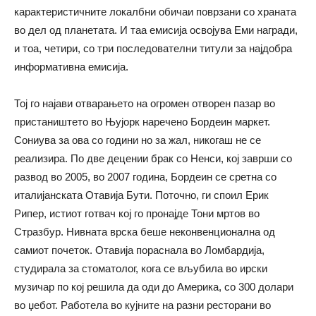
карактеристичните локалбни обичаи поврзани со храната
во дел од планетата. И таа емисија освојува Еми награди,
и тоа, четири, со три последователни титули за најдобра
информативна емисија.
Тој го најави отварањето на огромен отворен пазар во
пристаништето во Њујорк наречено Бордеин маркет.
Сониува за ова со години но за жал, никогаш не се
реализира. По две децении брак со Ненси, кој заврши со
развод во 2005, во 2007 година, Бордеин се сретна со
италијанската Отавија Бути. Поточно, ги споил Ерик
Рипер, истиот готвач кој го пронајде Тони мртов во
Стразбур. Нивната врска беше неконвенционална од
самиот почеток. Oтавија пораснала во Ломбардија,
студирала за стоматолог, кога се вљубила во ирски
музичар по кој решила да оди до Америка, со 300 долари
во џебот. Работела во кујните на разни ресторани во