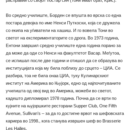
расправии со својот постар син (Тони имал брат, Крис).
Во средно училиште, Борден се впушта во врска со една
постара девојка по име Ненси Путкоски, која се дружела
со екипа на уѓиватели на хашиш. И го вовела Тони во
светот на експериментаторите со дрога. Во 1973 година,
Ентони завршил средно училиште една година порано за
да може да оди со Ненси на факултетот Васар. Меѓутоа,
се испишал после две години и отишол да се образува во
институцијата која му била поблизу до срцето – ЦИА. Се
разбира, тоа не била онаа ЦИА, туку Кулинарскиот
институт на Америка во Њујорк, едно од најпочитуваните
училишта од овој вид во Америка, можеби во светот,
кадешто дипломирал 1978 година. Почна да се врти по
кујните на њујоршките ресторани Supper Club, One Fifth
Avenue, Sullivan’s – за да го достигне врвот на шефовската
кариера во 1998., кога станува извршен шеф во Brasserie
Les Halles.