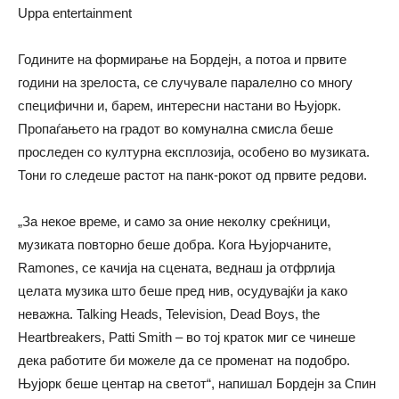
Годините на формирање на Бордејн, а потоа и првите
години на зрелоста, се случувале паралелно со многу
специфични и, барем, интересни настани во Њујорк.
Пропаѓањето на градот во комунална смисла беше
проследен со културна експлозија, особено во музиката.
Тони го следеше растот на панк-рокот од првите редови.
„За некое време, и само за оние неколку среќници,
музиката повторно беше добра. Кога Њујорчаните,
Ramones, се качија на сцената, веднаш ја отфрлија
целата музика што беше пред нив, осудувајќи ја како
неважна. Talking Heads, Television, Dead Boys, the
Heartbreakers, Patti Smith – во тој краток миг се чинеше
дека работите би можеле да се променат на подобро.
Њујорк беше центар на светот“, напишал Бордејн за Спин