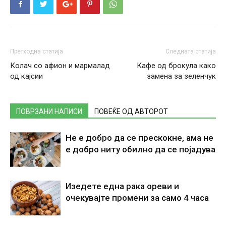
Претходна статија
Следната статија
Колач со афион и мармалад
Кафе од брокула како
од кајсии
замена за зеленчук
ПОВРЗАНИ НАПИСИ
ПОВЕЌЕ ОД АВТОРОТ
Не е добро да се прескокне, ама не
е добро ниту обилно да се појадува
Изедете една рака ореви и
очекувајте промени за само 4 часа