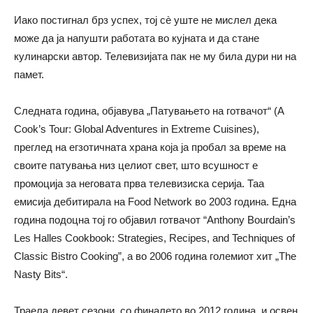
Иако постигнал брз успех, тој сè уште не мислел дека
може да ја напушти работата во кујната и да стане
кулинарски автор. Телевизијата пак не му била дури ни на
памет.
Следната година, објавува „Патувањето на готвачот“ (A
Cook’s Tour: Global Adventures in Extreme Cuisines),
преглед на егзотичната храна која ја пробал за време на
своите патувања низ целиот свет, што всушност е
промоција за неговата прва телевизиска серија. Таа
емисија дебитирала на Food Network во 2003 година. Една
година подоцна тој го објавил готвачот “Anthony Bourdain’s
Les Halles Cookbook: Strategies, Recipes, and Techniques of
Classic Bistro Cooking”, а во 2006 година големиот хит „The
Nasty Bits“.
Траела девет сезони, со финалето во 2012 година, и освен