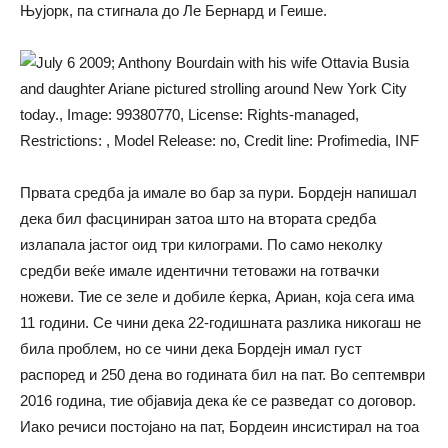
Њујорк, па стигнала до Ле Бернард и Геише.
Првата средба ја имале во бар за пури. Бордејн напишал
дека бил фасциниран затоа што на втората средба
излапала јастог оид три килограми. По само неколку
средби веќе имале идентични тетоважи на готвачки
ножеви. Тие се зеле и добиле ќерка, Ариан, која сега има
11 години. Се чини дека 22-годишната разлика никогаш не
била проблем, но се чини дека Бордејн имал густ
распоред и 250 дена во годината бил на пат. Во септември
2016 година, тие објавија дека ќе се разведат со договор.
Иако речиси постојано на пат, Бордеин инсистирал на тоа