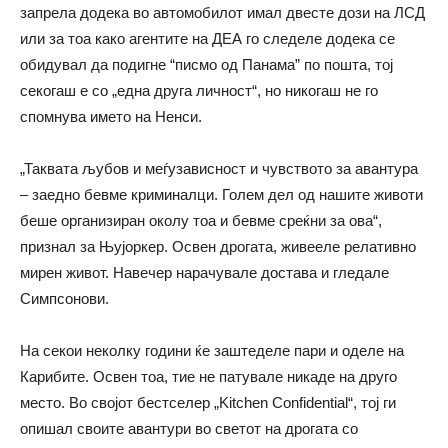
запрела додека во автомобилот имал двесте дози на ЛСД
или за тоа како агентите на ДЕА го следеле додека се
обидувал да подигне “писмо од Панама” по пошта, тој
секогаш е со „една друга личност“, но никогаш не го
спомнува името на Ненси.
„Таквата љубов и меѓузависност и чувството за авантура
– заедно бевме криминалци. Голем дел од нашите животи
беше организиран околу тоа и бевме среќни за ова“,
признал за Њујоркер. Освен дрогата, живееле релативно
мирен живот. Навечер нарачувале достава и гледале
Симпсонови.
На секои неколку години ќе заштеделе пари и оделе на
Карибите. Освен тоа, тие не патувале никаде на друго
место. Во својот бестселер „Kitchen Confidential“, тој ги
опишал своите авантури во светот на дрогата со