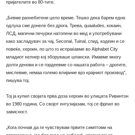
пријателите во 80-тите.
„Бевме разнебитени цело време. Тешко дека барем една
одлука сме донеле без дрога. Трева, quaaludes, кокаин,
ЛСД, магични печурки натопени во мед и употребувани
како засладувач за чај, Seconal, Tuinal, спид, кодеин и се
повеќе, хероин, по што го испраќавме во Alphabet City
младиот келнер кој зборуваше шпански. Имавме многу
долги денови и се гордеевме со нашата работа – дрогите,
мислевме, немаа големо влијание врз крајниот производ“,
пишува тој.
Тој ја купил својата прва доза хероин во улицата Ривинтон
во 1980 година. Со својот ентузијазам, тој се фрлил во
зависност.
„Кога почнав да ги чувствувам првите симптоми на