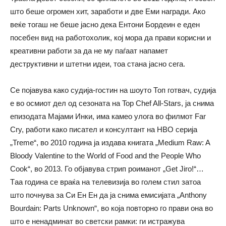
што беше огромен хит, заработи и две Еми награди. Ако
веќе тогаш не беше јасно дека Ентони Бордеин е еден
посебен вид на работохолик, кој мора да прави корисни и
креативни работи за да не му паѓаат напамет
деструктивни и штетни идеи, тоа стана јасно сега.
Се појавува како судија-гостин на шоуто Топ готвач, судија
е во осмиот дел од сезоната на Top Chef All-Stars, ја снима
епизодата Мајами Инки, има камео улога во филмот Far
Cry, работи како писател и консултант на HBO серија
„Treme“, во 2010 година ја издава книгата „Medium Raw: A
Bloody Valentine to the World of Food and the People Who
Cook“, во 2013. Го објавува стрип роиманот „Get Jiro!“…
Tаа година се враќа на телевизија во голем стил затоа
што почнува за Си Ен Ен да ја снима емисијата „Anthony
Bourdain: Parts Unknown“, во која повторно го прави она во
што е ненадминат во светски рамки: ги истражува