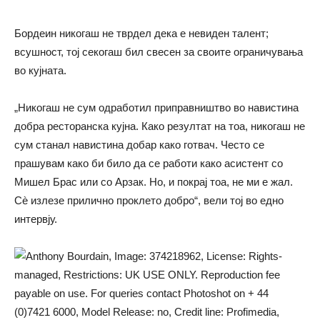
Бордеин никогаш не тврдел дека е невиден талент;
всушност, тој секогаш бил свесен за своите ограничувања
во кујната.
„Никогаш не сум одработил приправништво во навистина
добра ресторанска кујна. Како резултат на тоа, никогаш не
сум станал навистина добар како готвач. Често се
прашувам како би било да се работи како асистент со
Мишел Брас или со Арзак. Но, и покрај тоа, не ми е жал.
Сè излезе прилично проклето добро“, вели тој во едно
интервју.