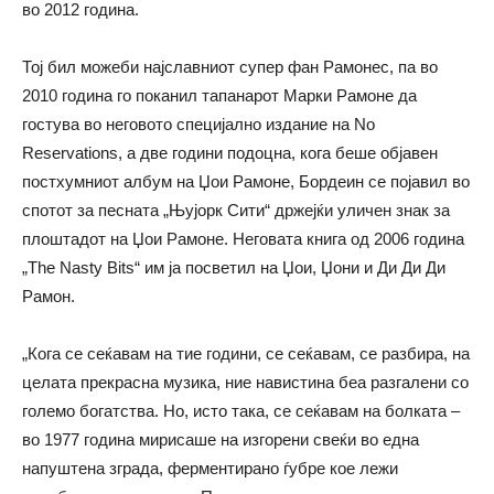
во 2012 година.
Тој бил можеби најславниот супер фан Рамонес, па во
2010 година го поканил тапанарот Марки Рамоне да
гостува во неговото специјално издание на No
Reservations, а две години подоцна, кога беше објавен
постхумниот албум на Џои Рамоне, Бордеин се појавил во
спотот за песната „Њујорк Сити“ држејќи уличен знак за
плоштадот на Џои Рамоне. Неговата книга од 2006 година
„The Nasty Bits“ им ја посветил на Џои, Џони и Ди Ди Ди
Рамон.
„Кога се сеќавам на тие години, се сеќавам, се разбира, на
целата прекрасна музика, ние навистина беа разгалени со
големо богатства. Но, исто така, се сеќавам на болката –
во 1977 година мирисаше на изгорени свеќи во една
напуштена зграда, ферментирано ѓубре кое лежи