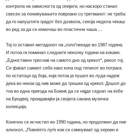
контрола на зависноста од опијати, но наскоро станал
свесен за понижувањето поврзано со третманот: не треба
да го напуштите градот без дозвола, секоја недела чекаш
во ред за да се измочаш во пластична чаша …
Тој го оставил метадонот на „голо“некаде во 1987 година.
И потоа ги поминал следните неколку години на кокаин.
„Едноставно треснав на самото дно од крекот“, рекол тој.
Се фаќал самиот себе како копа под тепихот во потрага
по остатоци од боја, која потоа ја пушел во луда надеж
дека во некои од нив може да трошки од крекот. Дошол до
тоа во една пригода на Божиќ да се најде седнат на ќебе
на Бродвеј, проидавајќи ја својата сакана музичка
колекција.
Конечно се исчистил во 1990 година, но продолжил да пие
алкохол. „Повеќето луѓе кои се симнуваат од хероин и