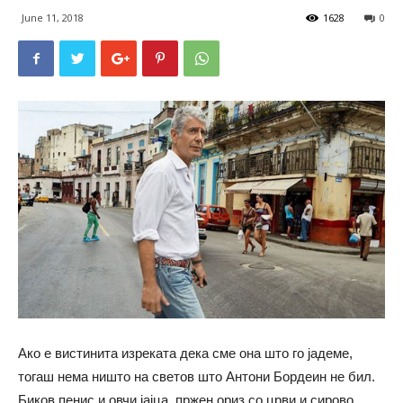
June 11, 2018
1628
0
Ако е вистинита изреката дека сме она што го јадеме,
тогаш нема ништо на светов што Антони Бордеин не бил.
Биков пенис и овчи јајца, пржен ориз со црви и сирово