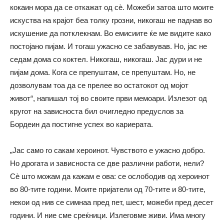
кокаин мора да се откажат од сè. Можеби затоа што моите
искуства на крајот беа толку грозни, никогаш не паднав во
искушение да потклекнам. Во емисиите ќе ме видите како
постојано пијам. И тогаш ужасно се забавував. Но, јас не
седам дома со коктел. Никогаш, никогаш. Јас дури и не
пијам дома. Кога се препуштам, се препуштам. Но, не
дозволувам тоа да се прелее во остатокот од мојот
живот“, напишал тој во своите први мемоари. Излезот од
кругот на зависноста бил очигледно предуслов за
Бордеин да постигне успех во кариерата.
„Јас само го сакам хероинот. Чувството е ужасно добро.
Но дрогата и зависноста се две различни работи, нели?
Сè што можам да кажам е ова: се ослободив од хероинот
во 80-тите години. Моите пријатели од 70-тите и 80-тите,
некои од нив се симнаа пред пет, шест, можеби пред десет
години. И ние сме среќници. Излеговме живи. Има многу