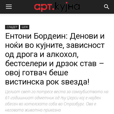
СЛАЈДЕР
ШЕФ
Ентони Бордеин: Денови и
ноќи во кујните, зависност
од дрога и алкохол,
бестселери и дрзок став –
овој готвач беше
вистинска рок ѕвезда!
Целиот свет го потресе веста за самоубиството на
61-годишниот одметник од Њу Џерси кој е најден
обесен во хотелската соба во Стразбург. Ова е
неговата животна приказна