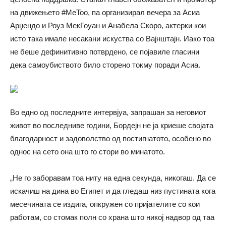
на движењето #MeToo, па организирал вечера за Асиа
Арџендо и Роуз МекГоуан и Анабела Скоро, актерки кои
исто така имале несакани искуства со Вајнштајн. Иако тоа
не беше дефинитивно потврдено, се појавиле гласини
дека самоубиството било сторено токму поради Асиа.
Во едно од последните интервјуа, запрашан за неговиот
живот во последниве години, Бордејн не ја криеше својата
благодарност и задоволство од постигнатото, особено во
однос на сето она што го стори во минатото.
„Не го заборавам тоа ниту на една секунда, никогаш. Да се
искачиш на дина во Египет и да гледаш низ пустината кога
месечината се издига, опкружен со пријателите со кои
работам, со стомак полн со храна што никој надвор од таа