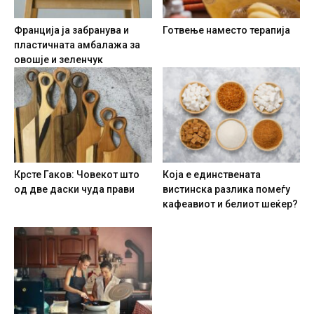
Франција ја забранува и
Готвење наместо терапија
пластичната амбалажа за
овошје и зеленчук
Крсте Гаков: Човекот што
Која е единствената
од две даски чуда прави
вистинска разлика помеѓу
кафеавиот и белиот шеќер?