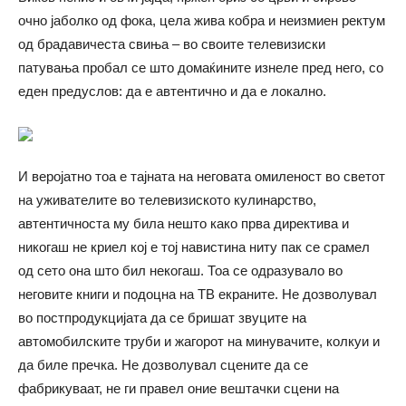
очно јаболко од фока, цела жива кобра и неизмиен ректум
од брадавичеста свиња – во своите телевизиски
патувања пробал се што домаќините изнеле пред него, со
еден предуслов: да е автентично и да е локално.
И веројатно тоа е тајната на неговата омиленост во светот
на уживателите во телевизиското кулинарство,
автентичноста му била нешто како прва директива и
никогаш не криел кој е тој навистина ниту пак се срамел
од сето она што бил некогаш. Тоа се одразувало во
неговите книги и подоцна на ТВ екраните. Не дозволувал
во постпродукцијата да се бришат звуците на
автомобилските труби и жагорот на минувачите, колкуи и
да биле пречка. Не дозволувал сцените да се
фабрикуваат, не ги правел оние вештачки сцени на