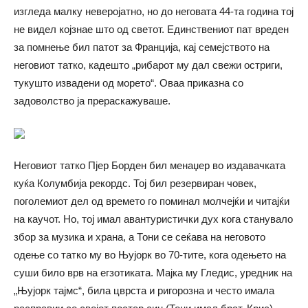
изгледа малку неверојатно, но до неговата 44-та година тој
не видел којзнае што од светот. Единствениот пат вреден
за помнење бил патот за Франција, кај семејството на
неговиот татко, кадешто „рибарот му дал свежи остриги,
тукушто извадени од морето“. Оваа приказна со
задоволство ја прераскажуваше.
Неговиот татко Пјер Борден бил менаџер во издавачката
куќа Колумбија рекордс. Тој бил резервиран човек,
поголемиот дел од времето го поминал молчејќи и читајќи
на каучот. Но, тој имал авантуристички дух кога станувало
збор за музика и храна, а Тони се сеќава на неговото
одење со татко му во Њујорк во 70-тите, кога одењето на
суши било врв на егзотиката. Мајка му Гледис, уредник на
„Њујорк тајмс“, била цврста и ригорозна и често имала