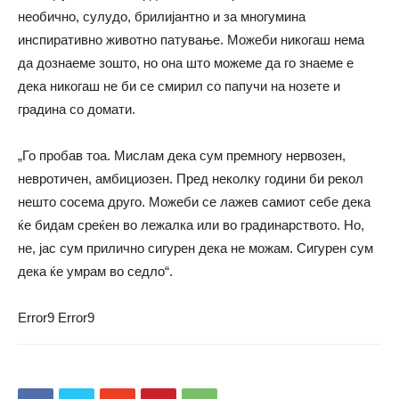
необично, сулудо, брилијантно и за многумина
инспиративно животно патување. Можеби никогаш нема
да дознаеме зошто, но она што можеме да го знаеме е
дека никогаш не би се смирил со папучи на нозете и
градина со домати.
„Го пробав тоа. Мислам дека сум премногу нервозен,
невротичен, амбициозен. Пред неколку години би рекол
нешто сосема друго. Можеби се лажев самиот себе дека
ќе бидам среќен во лежалка или во градинарството. Но,
не, јас сум прилично сигурен дека не можам. Сигурен сум
дека ќе умрам во седло“.
Error9
Error9