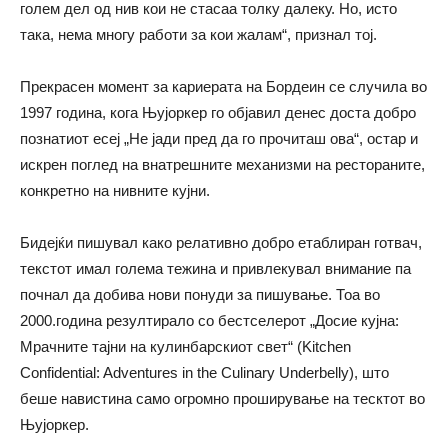
голем дел од нив кои не стасаа толку далеку. Но, исто
така, нема многу работи за кои жалам“, признал тој.
Прекрасен момент за кариерата на Бордеин се случила во
1997 година, кога Њујоркер го објавил денес доста добро
познатиот есеј „Не јади пред да го прочиташ ова“, остар и
искрен поглед на внатрешните механизми на рестораните,
конкретно на нивните кујни.
Бидејќи пишувал како релативно добро етаблиран готвач,
текстот имал голема тежина и привлекувал внимание па
почнал да добива нови понуди за пишување. Тоа во
2000.година резултирало со бестселерот „Досие кујна:
Мрачните тајни на кулинбарскиот свет“ (Kitchen
Confidential: Adventures in the Culinary Underbelly), што
беше навистина само огромно проширување на тесктот во
Њујоркер.