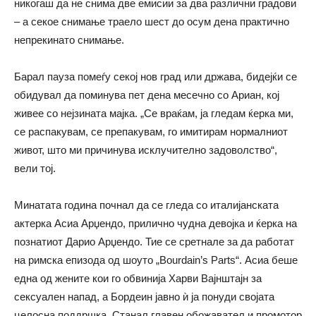
никогаш да не снима две емисии за два различни градови
– а секое снимање траело шест до осум дена практично
непрекинато снимање.
Барал пауза помеѓу секој нов град или држава, бидејќи се
обидувал да поминува пет дена месечно со Ариан, кој
живее со нејзината мајка. „Се враќам, ја гледам ќерка ми,
се распакувам, се препакувам, го имитирам нормалниот
живот, што ми причинува исклучително задоволство“,
вели тој.
Минатата година почнал да се гледа со италијанската
актерка Асиа Арџендо, прилично чудна девојка и ќерка на
познатиот Дарио Арџендо. Тие се сретнале за да работат
на римска епизода од шоуто „Bourdain’s Parts“. Асиа беше
една од жените кои го обвинија Харви Вајнштајн за
сексуален напад, а Бордеин јавно ѝ ја понуди својата
целосна поддршка. Станал главен обожавател и промотор