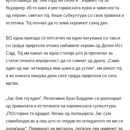
вртоглавица, јас бев горд на себеси“, изјавил тој за
Њујоркер. Исто како и ресторанската кујна и зависноста
од хероин, сметал тој, беше субкултура со свои правила и
естетика. Тој почнал да го зема хероинот секој ден.
ВО една пригода се потсетил на едно патување со такси
со тројца пријатели откако набавиле хероин од Долен Ист
Сајд. Тој им кажал за една статија што ја прочитал за
статистичката веројатност да се симнат од дрога. „Само
еден од нас четворица има шанса да успее“, им рекол тој,
а во книгата пишува дека сите тројца пријатели се сега
мртви.
„Јас бев тој еден“. Релативно брзо Бордеин се разочарал
од правилата и естетиката на хероинската супкултура.
„ПОстојано те кјрадат, бегаш од полицијата. Јас сум
самобендисан а она што го гледав во огледалото не ми се
допаѓаше“. Преминал на метадон, легален лек наменет за