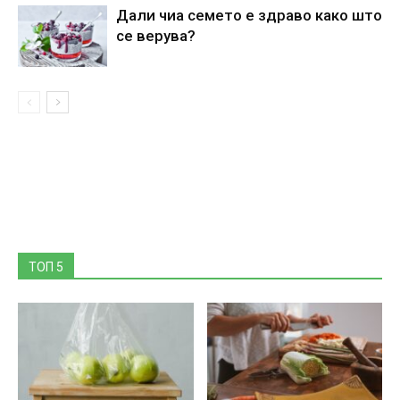
Дали чиа семето е здраво како што
се верува?
ТОП 5