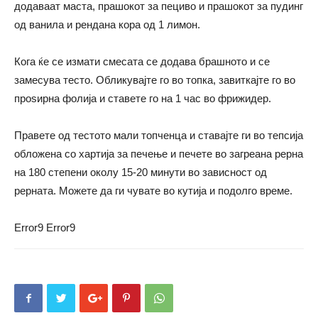
додаваат маста, прашокот за пециво и прашокот за пудинг
од ванила и рендана кора од 1 лимон.
Кога ќе се измати смесата се додава брашното и се
замесува тесто. Обликувајте го во топка, завиткајте го во
проѕирна фолија и ставете го на 1 час во фрижидер.
Правете од тестото мали топченца и ставајте ги во тепсија
обложена со хартија за печење и печете во загреана рерна
на 180 степени околу 15-20 минути во зависност од
рерната. Можете да ги чувате во кутија и подолго време.
Error9
Error9