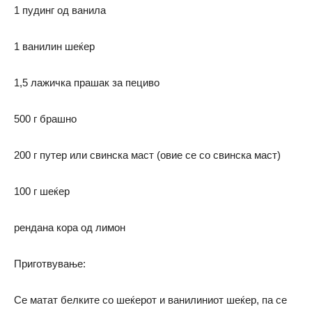
1 пудинг од ванила
1 ванилин шеќер
1,5 лажичка прашак за пециво
500 г брашно
200 г путер или свинска маст (овие се со свинска маст)
100 г шеќер
рендана кора од лимон
Приготвување:
Се матат белките со шеќерот и ванилиниот шеќер, па се