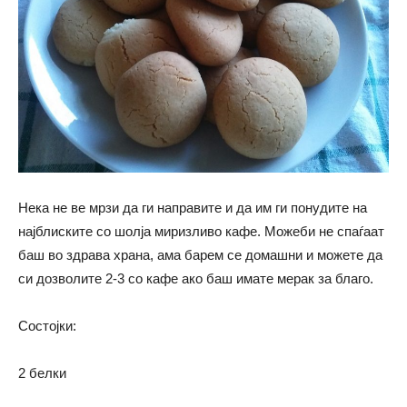
Нека не ве мрзи да ги направите и да им ги понудите на
најблиските со шолја миризливо кафе. Можеби не спаѓаат
баш во здрава храна, ама барем се домашни и можете да
си дозволите 2-3 со кафе ако баш имате мерак за благо.
Состојки:
2 белки