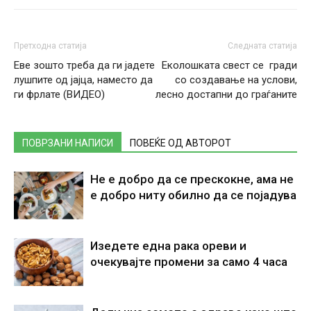
Претходна статија
Следната статија
Еве зошто треба да ги јадете
Еколошката свест се гради
лушпите од јајца, наместо да
со создавање на услови,
ги фрлате (ВИДЕО)
лесно достапни до граѓаните
ПОВРЗАНИ НАПИСИ
ПОВЕЌЕ ОД АВТОРОТ
Не е добро да се прескокне, ама не
е добро ниту обилно да се појадува
Изедете една рака ореви и
очекувајте промени за само 4 часа