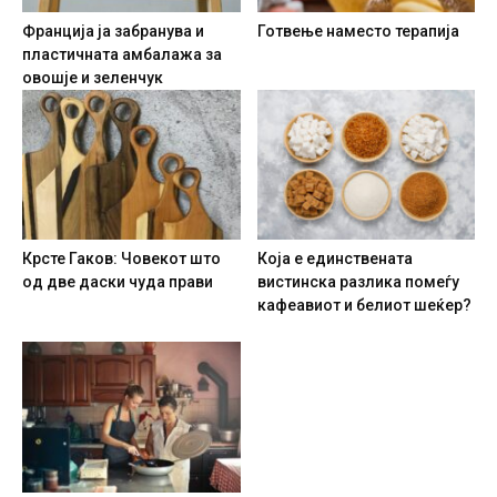
Франција ја забранува и
Готвење наместо терапија
пластичната амбалажа за
овошје и зеленчук
Крсте Гаков: Човекот што
Која е единствената
од две даски чуда прави
вистинска разлика помеѓу
кафеавиот и белиот шеќер?