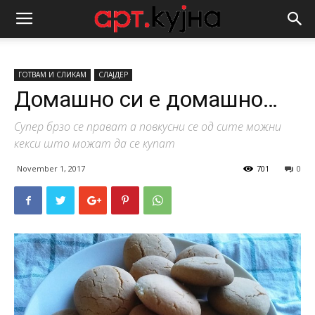
ГОТВАМ И СЛИКАМ
СЛАЈДЕР
Домашно си е домашно…
Супер брзо се прават а повкусни се од сите можни
кекси што можат да се купат
November 1, 2017
701
0