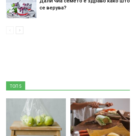
Дали чиа семето е здраво како што
се верува?
ТОП 5