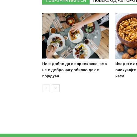
ПОВРЗАНИ НАПИСИ
ПОВЕЌЕ ОД АВТОРО
Не е добро да се прескокне, ама
Изедете ед
не е добро ниту обилно да се
очекувајте
појадува
часа