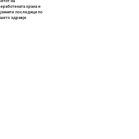
етот на
еработената храна и
јзините последици по
ашето здравје