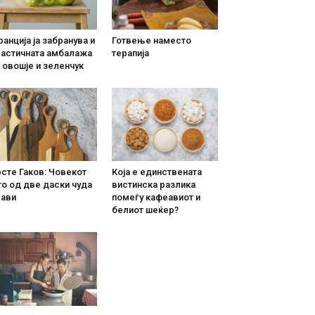
анција ја забранува и
Готвење наместо
ластичната амбалажа
терапија
 овошје и зеленчук
сте Гаков: Човекот
Која е единствената
о од две даски чуда
вистинска разлика
рави
помеѓу кафеавиот и
белиот шеќер?