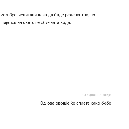
 мал број испитаници за да биде релевантна, но
 пијалок на светот е обичната вода.
Следната статија
Од ова овошје ќе спиете како бебе