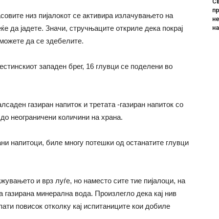
Св
пр
совите низ пијалокот се активира излачувањето на
не
н
ќе да јадете. Значи, стручњаците откриле дека покрај
 можете да се здебелите.
лестинскиот западен брег, 16 глувци се поделени во
алсаден газиран напиток и третата -газиран напиток со
до неограничени количини на храна.
ани напитоци, биле многу потешки од останатите глувци
увањето и врз луѓе, но наместо сите тие пијалоци, на
на газирана минерална вода. Произлегло дека кај нив
 пати повисок отколку кај испитаниците кои добиле