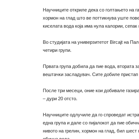
Научниците откриле дека со голтањето на га
хормон на глад што ве поттикнува уште пове
киселата вода која има нула калории, сепак
Во студијата на универзитетот Bircajt на Па
четири групи.
Првата група добила да пие вода, втората з
вештачки засладувач. Сите добиле пристап 
После три месеци, оние кои добивале газир
– дури 20 отсто.
Научниците одлучиле да го спроведат истраж
една група и дале со пијалокот да пие обич
нивото на грелин, хормон на глад, бил шест
обична вода.