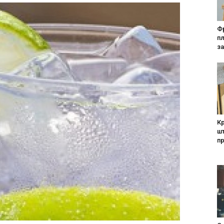
Фр
п
за
Кр
шт
п