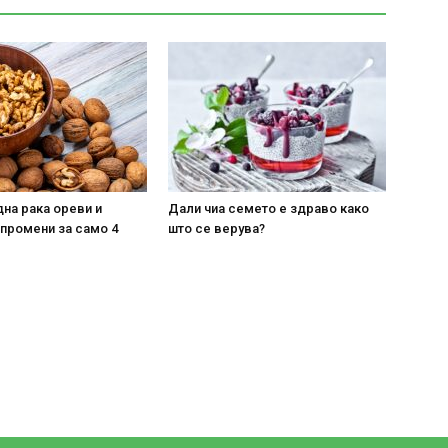
Т
на рака ореви и
Дали чиа семето е здраво како
 промени за само 4
што се верува?