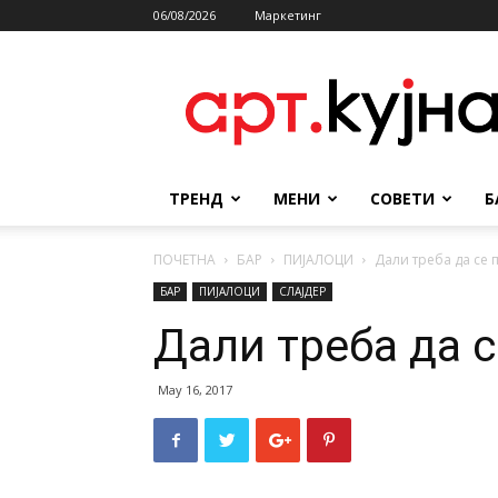
06/08/2026
Маркетинг
АРТКУЈНА
ТРЕНД
МЕНИ
СОВЕТИ
Б
ПОЧЕТНА
БАР
ПИЈАЛОЦИ
Дали треба да се 
БАР
ПИЈАЛОЦИ
СЛАЈДЕР
Дали треба да с
May 16, 2017