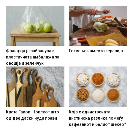
Франција ја забранува и
Готвење наместо терапија
пластичната амбалажа за
овошје и зеленчук
Крсте Гаков: Човекот што
Која е единствената
од две даски чуда прави
вистинска разлика помеѓу
кафеавиот и белиот шеќер?