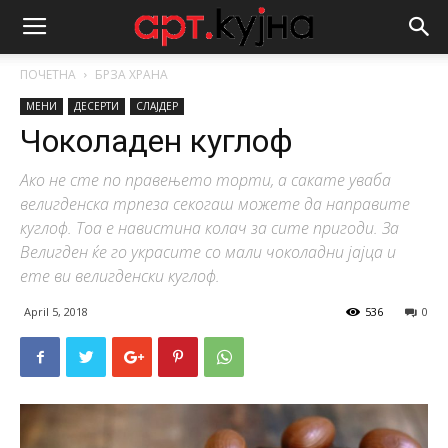
ПОЧЕТНА
БРЗА ХРАНА
МЕНИ
ДЕСЕРТИ
СЛАЈДЕР
Чоколаден куглоф
Ако не сте по правењето торти, а сакате уваба
велигденска трпеза секогаш можете да направите
куглоф. Тоа е навистина колач за сите пригоди. За
Велигден ќе го украсите со мали чоколадни јајца и
ете ви велигденски куглоф.
April 5, 2018
536
0