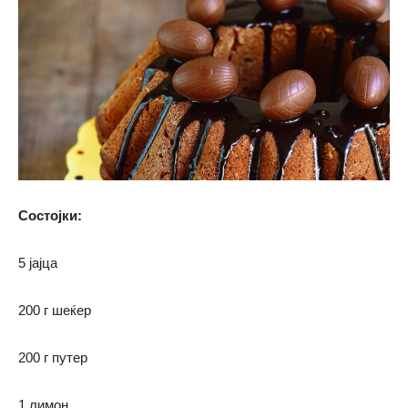
Состојки:
5 јајца
200 г шеќер
200 г путер
1 лимон