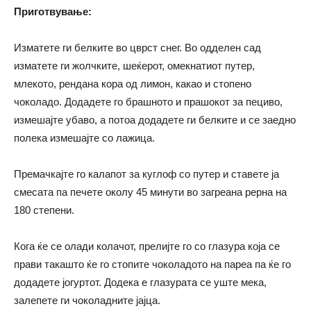
Приготвување:
Изматете ги белките во цврст снег. Во одделен сад
изматете ги жолчките, шеќерот, омекнатиот путер,
млекото, рендана кора од лимон, какао и стопено
чоколадо. Додадете го брашното и прашокот за пециво,
измешајте убаво, а потоа додадете ги белките и се заедно
полека измешајте со лажица.
Премачкајте го калапот за куглоф со путер и ставете ја
смесата па печете околу 45 минути во загреана рерна на
180 степени.
Кога ќе се олади колачот, прелијте го со глазура која се
прави такашто ќе го стопите чоколадото на пареа па ќе го
додадете јогуртот. Додека е глазурата се уште мека,
залепете ги чоколадните јајца.