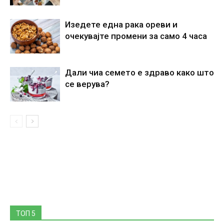
Изедете една рака ореви и
очекувајте промени за само 4 часа
Дали чиа семето е здраво како што
се верува?
ТОП 5