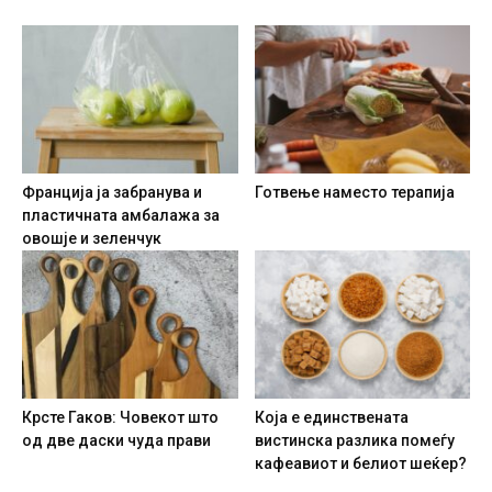
Франција ја забранува и
Готвење наместо терапија
пластичната амбалажа за
овошје и зеленчук
Крсте Гаков: Човекот што
Која е единствената
од две даски чуда прави
вистинска разлика помеѓу
кафеавиот и белиот шеќер?