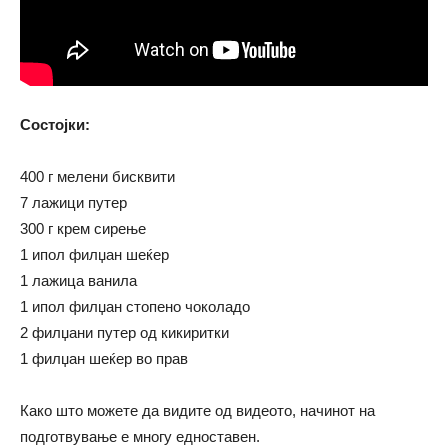
Состојки:
400 г мелени бисквити
7 лажици путер
300 г крем сирење
1 ипол филџан шеќер
1 лажица ванила
1 ипол филџан стопено чоколадо
2 филџани путер од кикиритки
1 филџан шеќер во прав
Како што можете да видите од видеото, начинот на
подготвување е многу едноставен.