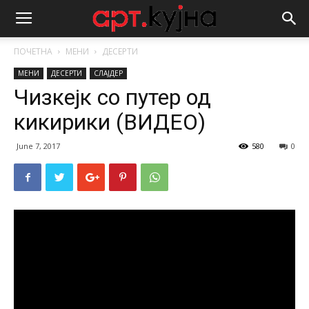
ПОЧЕТНА
МЕНИ
ДЕСЕРТИ
МЕНИ
ДЕСЕРТИ
СЛАЈДЕР
Чизкејк со путер од
кикирики (ВИДЕО)
June 7, 2017
580
0