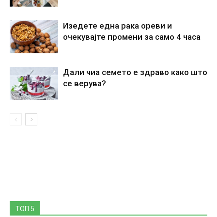
Изедете една рака ореви и
очекувајте промени за само 4 часа
Дали чиа семето е здраво како што
се верува?
ТОП 5