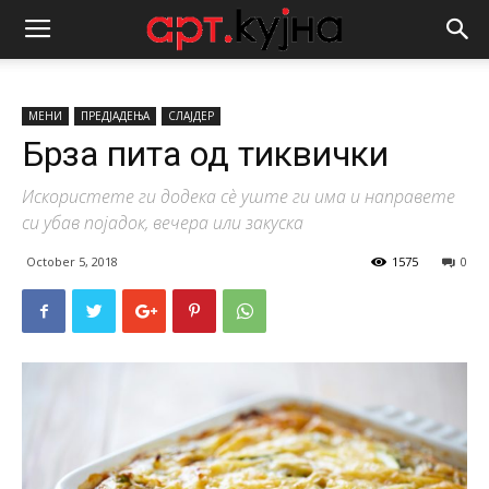
МЕНИ
ПРЕДЈАДЕЊА
СЛАЈДЕР
Брза пита од тиквички
Искористете ги додека сѐ уште ги има и направете
си убав појадок, вечера или закуска
October 5, 2018
1575
0