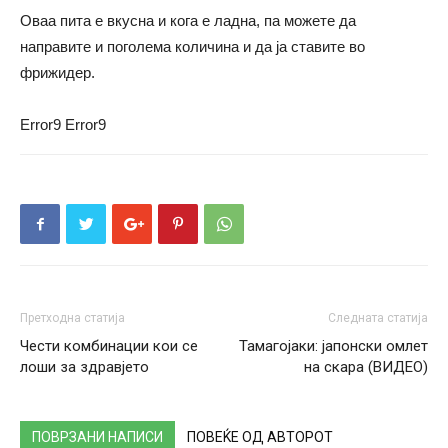
Оваа пита е вкусна и кога е ладна, па можете да
направите и поголема количина и да ја ставите во
фрижидер.
Error9
Error9
Претходна статија
Следната статија
Чести комбинации кои се
Тамагојаки: јапонски омлет
лоши за здравјето
на скара (ВИДЕО)
ПОВРЗАНИ НАПИСИ
ПОВЕЌЕ ОД АВТОРОТ