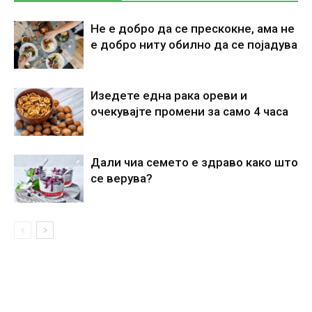
Не е добро да се прескокне, ама не
е добро ниту обилно да се појадува
Изедете една рака ореви и
очекувајте промени за само 4 часа
Дали чиа семето е здраво како што
се верува?