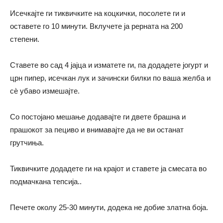
Исечкајте ги тиквичките на коцкички, посолете ги и
оставете го 10 минути. Вклучете ја рерната на 200
степени.
Ставете во сад 4 јајца и изматете ги, па додадете јогурт и
црн пипер, исечкан лук и зачински билки по ваша желба и
сѐ убаво измешајте.
Со постојано мешање додавајте ги двете брашна и
прашокот за пециво и внимавајте да не ви останат
грутчиња.
Тиквичките додадете ги на крајот и ставете ја смесата во
подмачкана тепсија..
Печете околу 25-30 минути, додека не добие златна боја.