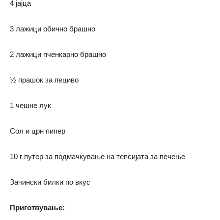
4 јајца
3 лажици обично брашно
2 лажици пченкарно брашно
½ прашок за пециво
1 чешне лук
Сол и црн пипер
10 г путер за подмачкување на тепсијата за печење
Зачински билки по вкус
Приготвување: