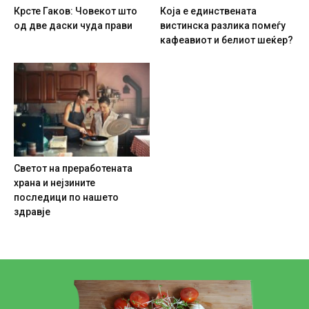
Крсте Гаков: Човекот што
Која е единствената
од две даски чуда прави
вистинска разлика помеѓу
кафеавиот и белиот шеќер?
Светот на преработената
храна и нејзините
последици по нашето
здравје