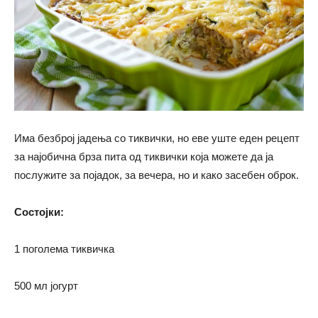
Има безброј јадења со тиквички, но еве уште еден рецепт
за најобична брза пита од тиквички која можете да ја
послужите за појадок, за вечера, но и како засебен оброк.
Состојки:
1 поголема тиквичка
500 мл јогурт