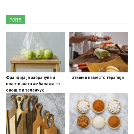
ТОП 5
Франција ја забранува и
Готвење наместо терапија
пластичната амбалажа за
овошје и зеленчук