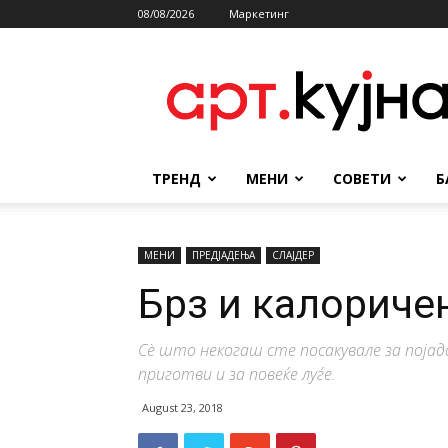
08/08/2026
Маркетинг
АРТКУЈНА
ТРЕНД
МЕНИ
СОВЕТИ
Б
МЕНИ
ПРЕДЈАДЕЊА
СЛАЈДЕР
Брз и калориче
Сè што некогаш сте посакувале за појадо
приготви и за повеќе луѓе.
August 23, 2018