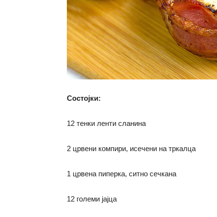
Состојки:
12 тенки ленти сланина
2 црвени компири, исечени на тркалца
1 црвена пиперка, ситно сечкана
12 големи јајца