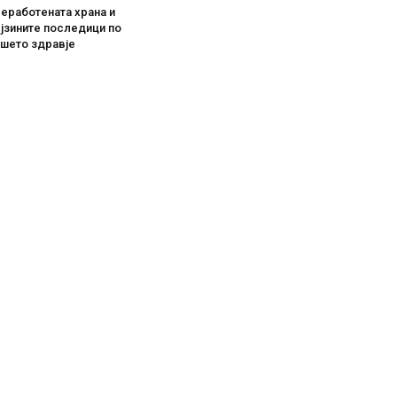
еработената храна и
јзините последици по
ашето здравје