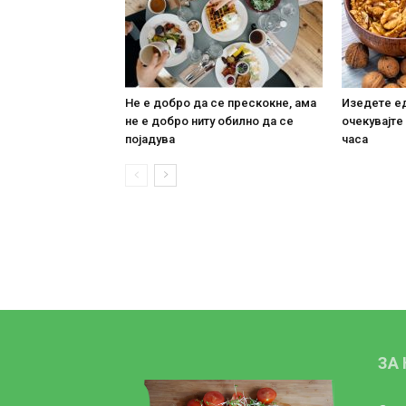
Не е добро да се прескокне, ама
Изедете ед
не е добро ниту обилно да се
очекувајте
појадува
часа
ЗА