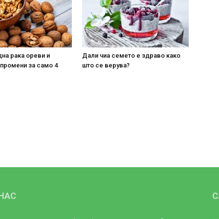
на рака ореви и
Дали чиа семето е здраво како
 промени за само 4
што се верува?
 НАС
С