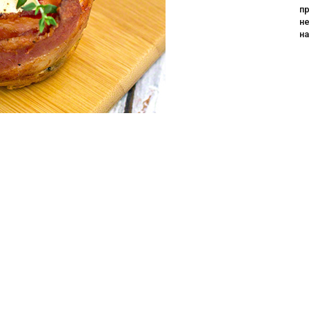
пр
не
н