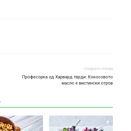
Следната статија
Професорка од Харвард тврди: Кокосовото
масло е вистински отров
Т