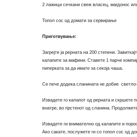
2 лажици сечкани свеж власец, магдонос ил
Топол сос од домати за сервирање
Приготвување:
Загрејте ја рерната на 200 степени. Завитка
калапите за мафини. Ставете 1 парче компир
пиперката за да имате за секоја чаша.
Се пече додека сланината не добие светло-к
Извадете го калапот од рерната и скршете по
внатре, во прстенот од сланина. Продолжет
Извадете ги внимателно од калапите и порос
Ако сакате, послужете ги со топол сос од до