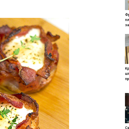
Фр
п
за
Кр
шт
п
Св