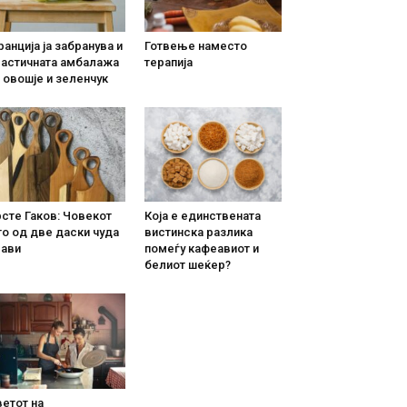
анција ја забранува и
Готвење наместо
ластичната амбалажа
терапија
 овошје и зеленчук
сте Гаков: Човекот
Која е единствената
о од две даски чуда
вистинска разлика
рави
помеѓу кафеавиот и
белиот шеќер?
етот на