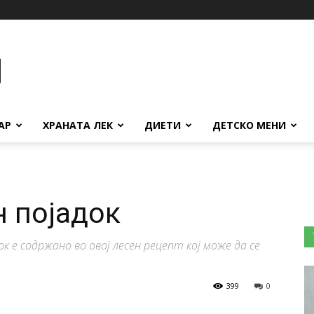
АР
ХРАНАТА ЛЕК
ДИЕТИ
ДЕТСКО МЕНИ
н појадок
к е содржано во овој лесен рецепт кој може да се
399
0