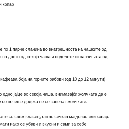
и копар
јте по 1 парче сланина во внатрешноста на чашките од
 на дното од секоја чаша и поделете ги парчињата од
афеава боја на горните рабови (од 10 до 12 минути).
 едно јајце во секоја чаша, внимавајќи жолчката да е
е со печење додека не се запечат жолчките.
ете со свеж власец, ситно сечкан магдонос или копар.
мати иако се убави и вкусни и сами за себе.