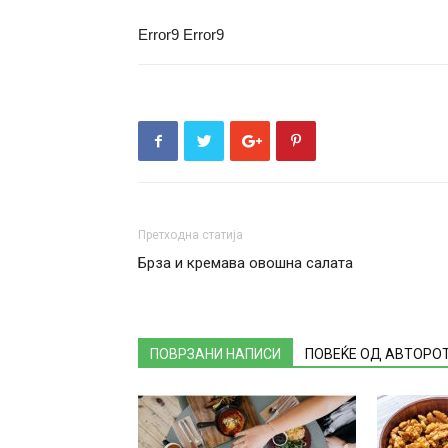
Error9
Error9
Претходна статија
Брза и кремава овошна салата
ПОВРЗАНИ НАПИСИ
ПОВЕЌЕ ОД АВТОРО