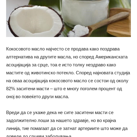
Кокосовото масло најчесто се продава како поздрава
алтернатива на другите масла, но според Американската
асоцијација за срце, тоа е исто толку нездраво како
мастите од животинско потекло. Според најновата студија
на оваа асоцијација кокосовото масло се состои од околу
82% заситени масти – што е многу поголем процент од
оној во повеќето други масла.
Вреди да се укаже дека не сите заситени масти се
задолжително лоши за нашето здравје, но во крајна
линија, тие помагаат да се затнат артериите што може да
доведе до срцеви заболувања.