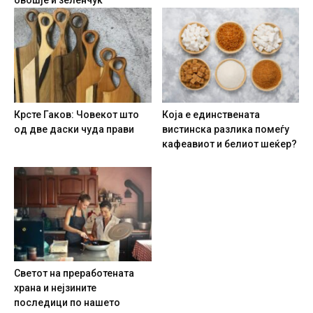
овошје и зеленчук
Крсте Гаков: Човекот што
Која е единствената
од две даски чуда прави
вистинска разлика помеѓу
кафеавиот и белиот шеќер?
Светот на преработената
храна и нејзините
последици по нашето