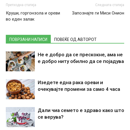
Претходна статија
Следната статија
Круши, горгонзола и ореви
Запознајте ги Миси Онион
во еден залак
ПОВРЗАНИ НАПИСИ
ПОВЕЌЕ ОД АВТОРОТ
Не е добро да се прескокне, ама не
е добро ниту обилно да се појадува
Изедете една рака ореви и
очекувајте промени за само 4 часа
Дали чиа семето е здраво како што
се верува?