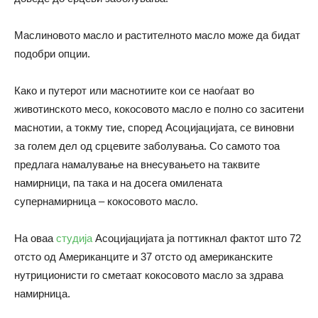
Маслиновото масло и растителното масло може да бидат
подобри опции.
Како и путерот или маснотиите кои се наоѓаат во
животинското месо, кокосовото масло е полно со заситени
маснотии, а токму тие, според Асоцијацијата, се виновни
за голем дел од срцевите заболувања. Со самото тоа
предлага намалување на внесувањето на таквите
намирници, па така и на досега омилената
супернамирница – кокосовото масло.
На оваа
студија
Асоцијацијата ја поттикнал фактот што 72
отсто од Американците и 37 отсто од американските
нутриционисти го сметаат кокосовото масло за здрава
намирница.