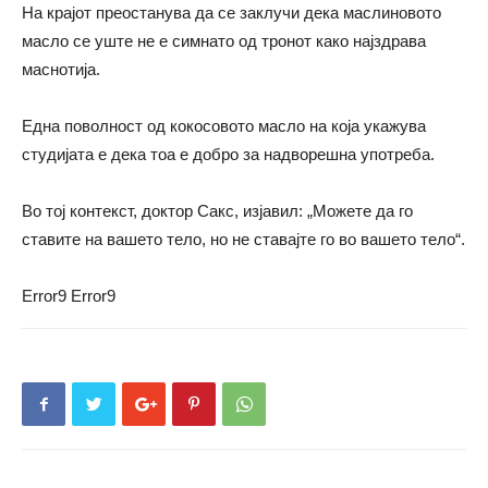
На крајот преостанува да се заклучи дека маслиновото
масло се уште не е симнато од тронот како најздрава
маснотија.
Една поволност од кокосовото масло на која укажува
студијата е дека тоа е добро за надворешна употреба.
Во тој контекст, доктор Сакс, изјавил: „Можете да го
ставите на вашето тело, но не ставајте го во вашето тело“.
Error9
Error9