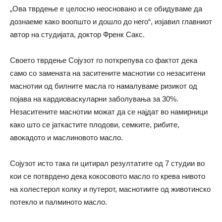
„Ова тврдење е целосно неосновано и се обидуваме да
дознаеме како воопшто и дошло до него“, изјавил главниот
автор на студијата, доктор Френк Сакс.
Своето тврдење Сојузот го поткрепува со фактот дека
само со замената на заситените маснотии со незаситени
маснотии од билните масла го намалуваме ризикот од
појава на кардиоваскуларни заболувања за 30%.
Незаситените маснотии можат да се најдат во намирници
како што се јаткастите плодови, семките, рибите,
авокадото и маслиновото масло.
Сојузот исто така ги цитирал резултатите од 7 студии во
кои се потврдено дека кокосовото масло го крева нивото
на холестерол колку и путерот, маснотиите од животинско
потекло и палминото масло.