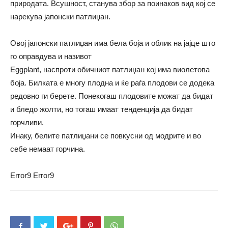
природата. Всушност, станува збор за поинаков вид кој се
нарекува јапонски патлиџан.
Овој јапонски патлиџан има бела боја и облик на јајце што
го оправдува и називот
Eggplant, наспроти обичниот патлиџан кој има виолетова
боја. Билката е многу плодна и ќе раѓа плодови се додека
редовно ги берете. Понекогаш плодовите можат да бидат
и бледо жолти, но тогаш имаат тенденција да бидат
горчливи.
Инаку, белите патлиџани се повкусни од модрите и во
себе немаат горчина.
Error9
Error9