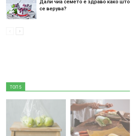
Дали чиа семето е здраво како што
се верува?
ТОП 5