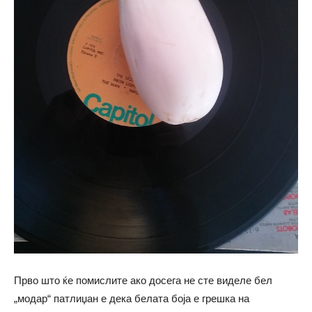
Прво што ќе помислите ако досега не сте виделе бел
„модар“ патлиџан е дека белата боја е грешка на