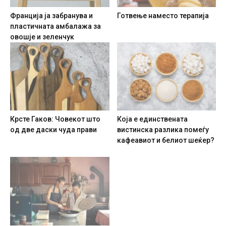
Франција ја забранува и
Готвење наместо терапија
пластичната амбалажа за
овошје и зеленчук
Крсте Гаков: Човекот што
Која е единствената
од две даски чуда прави
вистинска разлика помеѓу
кафеавиот и белиот шеќер?