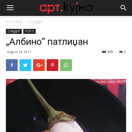
ПОЧЕТНА
СЛАЈДЕР
СЛАЈДЕР
ТОП 5
„Албино“ патлиџан
August 24, 2017
679
0