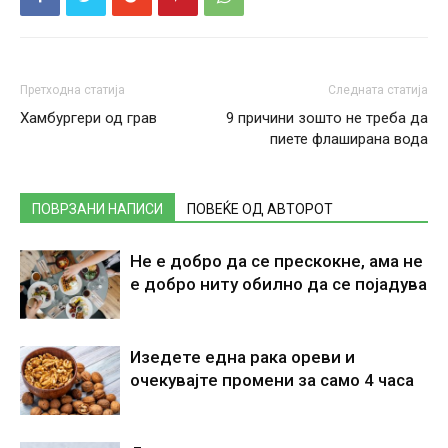
Претходна статија
Следната статија
Хамбургери од грав
9 причини зошто не треба да
пиете флаширана вода
ПОВРЗАНИ НАПИСИ
ПОВЕЌЕ ОД АВТОРОТ
Не е добро да се прескокне, ама не
е добро ниту обилно да се појадува
Изедете една рака ореви и
очекувајте промени за само 4 часа