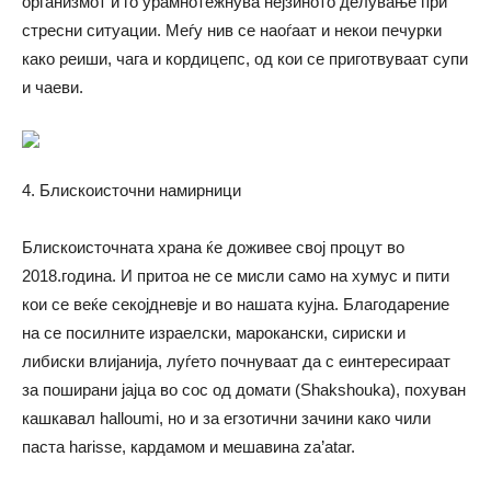
организмот и го урамнотежнува нејзиното делување при
стресни ситуации. Меѓу нив се наоѓаат и некои печурки
како реиши, чага и кордицепс, од кои се приготвуваат супи
и чаеви.
4. Блискоисточни намирници
Блискоисточната храна ќе доживее свој процут во
2018.година. И притоа не се мисли само на хумус и пити
кои се веќе секојдневје и во нашата кујна. Благодарение
на се посилните израелски, марокански, сириски и
либиски влијанија, луѓето почнуваат да с еинтересираат
за поширани јајца во сос од домати (Shakshouka), похуван
кашкавал halloumi, но и за егзотични зачини како чили
паста harisse, кардамом и мешавина za’atar.