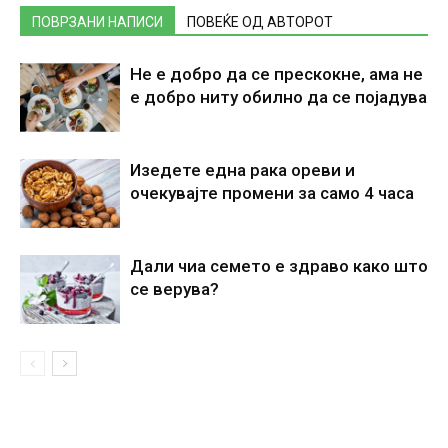
ПОВРЗАНИ НАПИСИ
ПОВЕЌЕ ОД АВТОРОТ
Не е добро да се прескокне, ама не
е добро ниту обилно да се појадува
Изедете една рака ореви и
очекувајте промени за само 4 часа
Дали чиа семето е здраво како што
се верува?