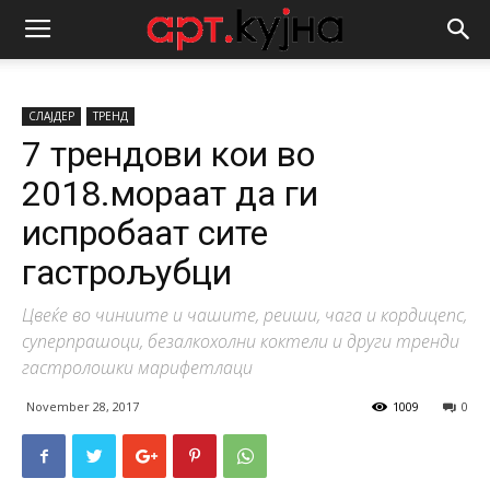
СЛАЈДЕР
ТРЕНД
7 трендови кои во
2018.мораат да ги
испробаат сите
гастрољубци
Цвеќе во чиниите и чашите, реиши, чага и кордицепс,
суперпрашоци, безалкохолни коктели и други тренди
гастролошки марифетлаци
November 28, 2017
1009
0