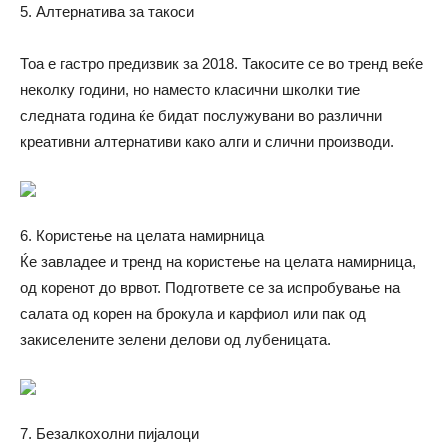
5. Алтернатива за такоси
Тоа е гастро предизвик за 2018. Такосите се во тренд веќе
неколку години, но наместо класични школки тие
следната година ќе бидат послужувани во различни
креативни алтернативи како алги и слични производи.
6. Користење на целата намирница
Ќе завладее и тренд на користење на целата намирница,
од коренот до врвот. Подгответе се за испробување на
салата од корен на брокула и карфиол или пак од
закиселените зелени делови од лубеницата.
7. Безалкохолни пијалоци