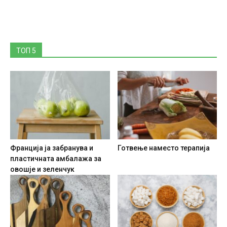
ТОП 5
Франција ја забранува и
Готвење наместо терапија
пластичната амбалажа за
овошје и зеленчук