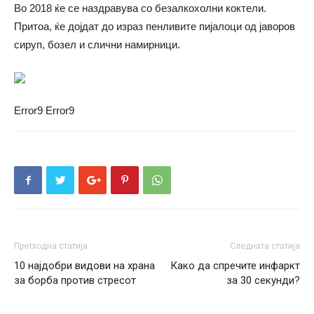
Во 2018 ќе се наздравува со безалкохолни коктели.
Притоа, ќе дојдат до израз пенливите пијалоци од јаворов
сируп, бозел и слични намирници.
Error9
Error9
Претходна статија
Следната статија
10 најдобри видови на храна
Како да спречите инфаркт
за борба против стресот
за 30 секунди?