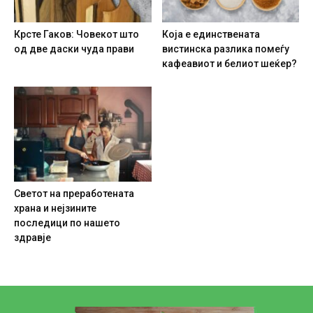
Крсте Гаков: Човекот што
Која е единствената
од две даски чуда прави
вистинска разлика помеѓу
кафеавиот и белиот шеќер?
Светот на преработената
храна и нејзините
последици по нашето
здравје