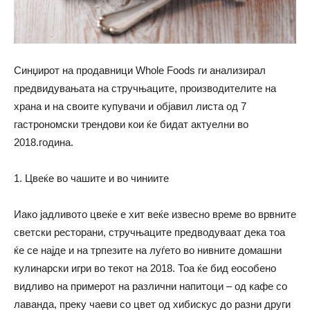
Синџирот на продавници Whole Foods ги анализирал
предвидувањата на стручњаците, производителите на
храна и на своите купувачи и објавил листа од 7
гастрономски трендови кои ќе бидат актуелни во
2018.година.
1. Цвеќе во чашите и во чиниите
Иако јадливото цвеќе е хит веќе извесно време во врвните
светски ресторани, стручњаците предводуваат дека тоа
ќе се најде и на трпезите на луѓето во нивните домашни
кулинарски игри во текот на 2018. Тоа ќе бид еособено
видливо на примерот на различни напитоци – од кафе со
лаванда, преку чаеви со цвет од хибискус до разни други