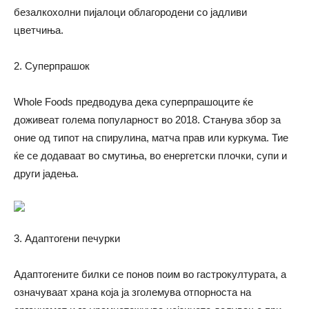
безалкохолни пијалоци облагородени со јадливи
цветчиња.
2. Суперпрашок
Whole Foods предводува дека суперпрашоците ќе
доживеат голема популарност во 2018. Станува збор за
оние од типот на спирулина, матча прав или куркума. Тие
ќе се додаваат во смутиња, во енергетски плочки, супи и
други јадења.
3. Адаптогени печурки
Адаптогените билки се понов поим во гастрокултурата, а
означуваат храна која ја зголемува отпорноста на