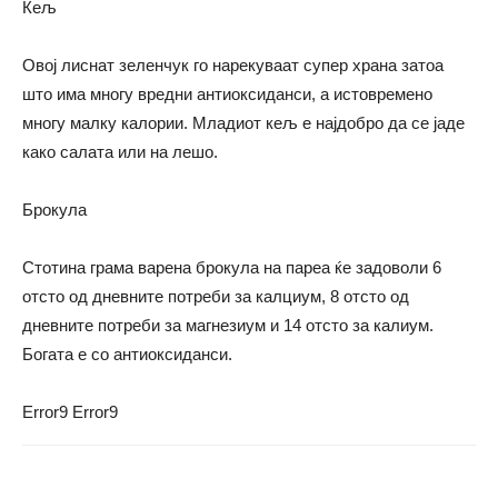
Кељ
Овој лиснат зеленчук го нарекуваат супер храна затоа
што има многу вредни антиоксиданси, а истовремено
многу малку калории. Младиот кељ е најдобро да се јаде
како салата или на лешо.
Брокула
Стотина грама варена брокула на пареа ќе задоволи 6
отсто од дневните потреби за калциум, 8 отсто од
дневните потреби за магнезиум и 14 отсто за калиум.
Богата е со антиоксиданси.
Error9
Error9