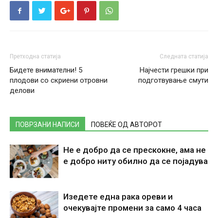
Претходна статија
Следната статија
Бидете внимателни! 5
Најчести грешки при
плодови со скриени отровни
подготвување смути
делови
ПОВРЗАНИ НАПИСИ
ПОВЕЌЕ ОД АВТОРОТ
Не е добро да се прескокне, ама не
е добро ниту обилно да се појадува
Изедете една рака ореви и
очекувајте промени за само 4 часа