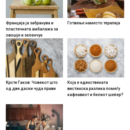
Франција ја забранува и
Готвење наместо терапија
пластичната амбалажа за
овошје и зеленчук
Крсте Гаков: Човекот што
Која е единствената
од две даски чуда прави
вистинска разлика помеѓу
кафеавиот и белиот шеќер?