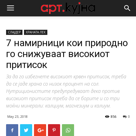
СЛАЈДЕР
ХРАНАТА ЛЕК
7 намирници кои природно
го снижуваат високиот
притисок
За да го избегнете високиот крвен притисок, треба
да се јаде храна со низок процент на сол.
Нутриционистите предупредуваат дека против
високиот притисок треба да се борите и со три
моќни минерали: калциум, магнезиум и калиум.
May 23, 2018
856
0