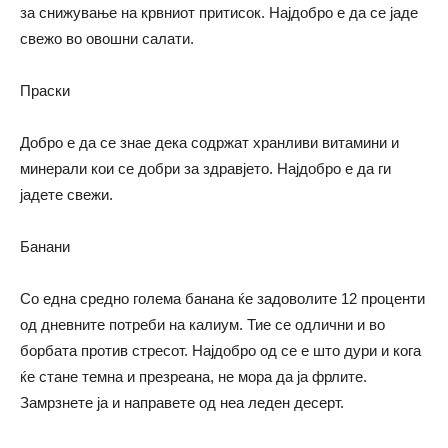
за снижување на крвниот притисок. Најдобро е да се јаде
свежо во овошни салати.
Праски
Добро е да се знае дека содржат хранливи витамини и
минерали кои се добри за здравјето. Најдобро е да ги
јадете свежи.
Банани
Со една средно голема банана ќе задоволите 12 проценти
од дневните потреби на калиум. Тие се одлични и во
борбата против стресот. Најдобро од се е што дури и кога
ќе стане темна и презреана, не мора да ја фрлите.
Замрзнете ја и направете од неа леден десерт.