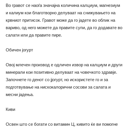
Во гравот се наоѓа значајна количина калциум, магнезиум
и калиум кои благотворно делуваат на снижувањето на
крвниот притисок. Гравот може да го јадете во облик на
вариво, од него можете да правите супи, да го додавате во
салати или да правите пире.
Обичен јогурт
Овој млечен производ е одличен извор на калциум и други
минерали кои позитивно делуваат на човечкото здравје.
Започнете го денот со јјогурт, но искористете го и за
подготвување на нискокалорични сосови за салата и
месни јадења.
Киви
Освен што се богати со витамин Ц, кивито ќе ви помогне