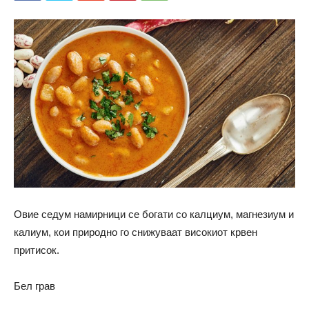
Овие седум намирници се богати со калциум, магнезиум и
калиум, кои природно го снижуваат високиот крвен
притисок.
Бел грав