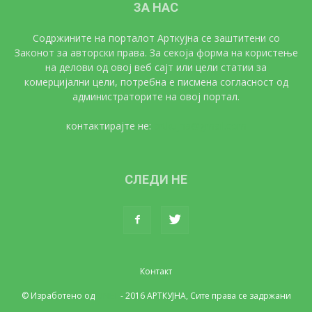
ЗА НАС
Содржините на порталот Арткујна се заштитени со
Законот за авторски права. За секоја форма на користење
на делови од овој веб сајт или цели статии за
комерцијални цели, потребна е писмена согласност од
администраторите на овој портал.
контактирајте не:
artkujna@gmail.com
СЛЕДИ НЕ
Контакт
© Изработено од
UNET
- 2016 АРТКУЈНА, Сите права се задржани