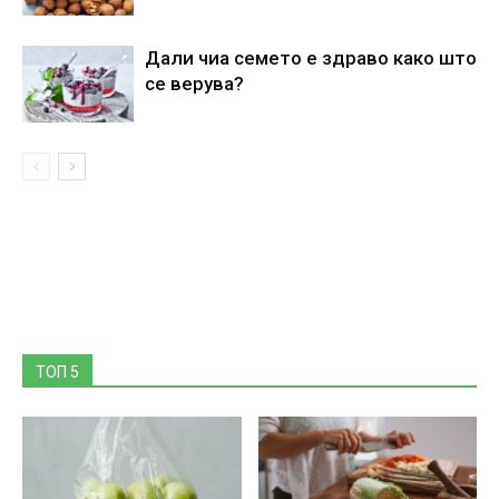
Дали чиа семето е здраво како што
се верува?
ТОП 5