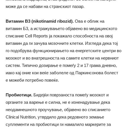
може да се набави на странскиот пазар.
Витамин B3 (nikotinamid ribozid).
Ова е облик на
витамин Б3, а истражувањето објавено во медицинското
списание Cell Reports ја покажало способноста на овој
витамин да ги зачува мозочните клетки. Изгледа дека тој
го подобрува функционирањето на енергетските центри во
мозокот и во внатрешноста на самите клетки на нервниот
систем. Типично дозирање е помеѓу 2 и 17 грама дневно,
иако кај оние кои веќе заболеле од Паркинсонова болест
е можеби потребно повеќе.
Пробиотици.
Бидејќи поврзаноста помеѓу мозокот и
органите за варење е силна, не е изненадување дека
неодамнешното проучување, објавено во списанието
Clinical Nutrition, утврдило дека редовното земање
суплементи на пробиотици ги намалило маркерите за