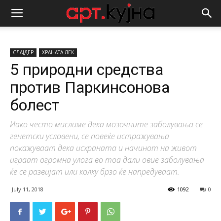
СЛАЈДЕР
ХРАНАТА ЛЕК
5 природни средства
против Паркинсонoва
болест
Иако често мислиме дека мозочните заболувања се
генетски условени, се повеќе истражувања
покажуваат дека исхраната и начинот на живот
играат огромна улога во тоа дали овие заболувања
ќе се развијат или колку брзо ќе напредуваат.
July 11, 2018
1092
0