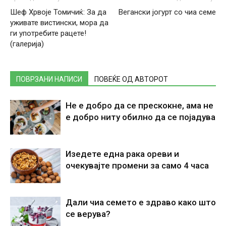
Шеф Хрвоје Томичиќ: За да
Вегански јогурт со чиа семе
уживате вистински, мора да
ги употребите рацете!
(галерија)
ПОВРЗАНИ НАПИСИ
ПОВЕЌЕ ОД АВТОРОТ
Не е добро да се прескокне, ама не
е добро ниту обилно да се појадува
Изедете една рака ореви и
очекувајте промени за само 4 часа
Дали чиа семето е здраво како што
се верува?