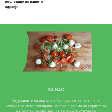
последици по нашето
здравје
ЗА НАС
Содржините на порталот Арткујна се заштитени со
Законот за авторски права. За секоја форма на користење
на делови од овој веб сајт или цели статии за