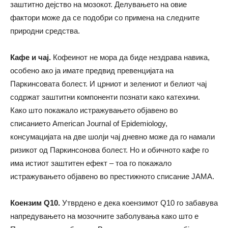
заштитно дејство на мозокот. Делувањето на овие
фактори може да се подобри со примена на следните
природни средства.
Кафе и чај.
Кофеинот не мора да биде нездрава навика,
особено ако ја имате предвид превенцијата на
Паркинсовата болест. И црниот и зелениот и белиот чај
содржат заштитни компоненти познати како катехини.
Како што покажало истражувањето објавено во
списанието American Journal of Epidemiology,
консумацијата на две шолји чај дневно може да го намали
ризикот од Паркинсонова болест. Но и обичното кафе го
има истиот заштитен ефект – тоа го покажало
истражувањето објавено во престижното списание JAMA.
Коензим Q10.
Утврдено е дека коензимот Q10 го забавува
напредувањето на мозочните заболувања како што е