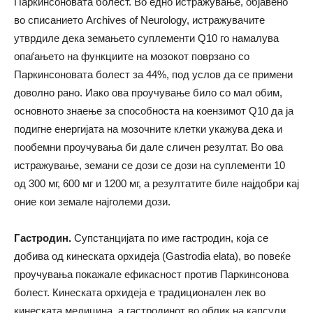
Паркинсоновата болест. Во едно истражување, објавено
во списанието Archives of Neurology, истражувачите
утврдиле дека земањето суплементи Q10 го намалува
опаѓањето на функциите на мозокот поврзано со
Паркинсоновата болест за 44%, под услов да се примени
доволно рано. Иако ова проучување било со мал обим,
основното знаење за способноста на коензимот Q10 да ја
подигне енергијата на мозочните клетки укажува дека и
пообемни проучувања би дале сличен резултат. Во ова
истражување, земани се дози се дози на суплементи 10
од 300 мг, 600 мг и 1200 мг, a резултатите биле најдобри кај
оние кои земале најголеми дози.
Гастродин.
Супстанцијата по име гастродин, која се
добива од кинеската орхидеја (Gastrodia elata), во повеќе
проучувања покажале ефикасност против Паркинсонова
болест. Кинеската орхидеја е традиционален лек во
кинеската медицина, а гастродинот во облик на капсули