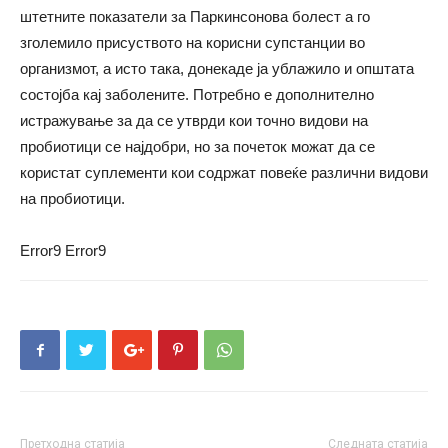
штетните показатели за Паркинсонова болест а го
зголемило присуството на корисни супстанции во
организмот, а исто така, донекаде ја ублажило и општата
состојба кај заболените. Потребно е дополнително
истражување за да се утврди кои точно видови на
пробиотици се најдобри, но за почеток можат да се
користат суплементи кои содржат повеќе различни видови
на пробиотици.
Error9
Error9
Претходна статија
Следната статија