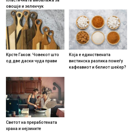
пластичната амбалажа за
овошје и зеленчук
Крсте Гаков: Човекот што
Која е единствената
од две даски чуда прави
вистинска разлика помеѓу
кафеавиот и белиот шеќер?
Светот на преработената
храна и нејзините