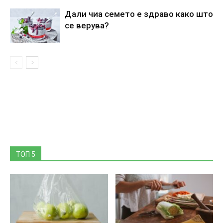
Дали чиа семето е здраво како што
се верува?
ТОП 5