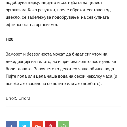
подобрува циркулацијата и состојбата на целиот
организам. Како резултат, после оброкот составен од
цвекло, се забележува подобрување на севкупната
ефикасност на организмот.
H20
Заморот и безволноста можат да бидат сипмтом на
дехидрација на телото, но и причина зошто постојано ве
боли главата. Започнете го денот со чаша обична вода.
Пијте пола или цела чаша вода на секои неколку часа (и
повеќе ако засилено се потите или ако вежбате).
Error9
Error9