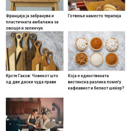
Франција ја забранува и
Готвење наместо терапија
пластичната амбалажа за
овошје и зеленчук
Крсте Гаков: Човекот што
Која е единствената
од две даски чуда прави
вистинска разлика помеѓу
кафеавиот и белиот шеќер?