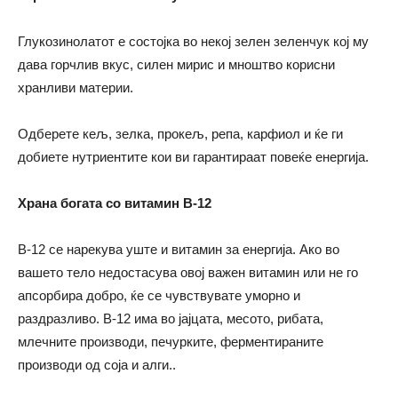
Глукозинолатот е состојка во некој зелен зеленчук кој му
дава горчлив вкус, силен мирис и мноштво корисни
хранливи материи.
Одберете кељ, зелка, прокељ, репа, карфиол и ќе ги
добиете нутриентите кои ви гарантираат повеќе енергија.
Храна богата со витамин B-12
B-12 се нарекува уште и витамин за енергија. Ако во
вашето тело недостасува овој важен витамин или не го
апсорбира добро, ќе се чувствувате уморно и
раздразливо. B-12 има во јајцата, месото, рибата,
млечните производи, печурките, ферментираните
производи од соја и алги..