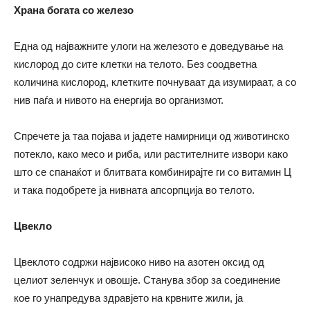
Храна богата со железо
Една од најважните улоги на железото е доведување на
кислород до сите клетки на телото. Без соодветна
количина кислород, клетките почнуваат да изумираат, а со
нив паѓа и нивото на енергија во организмот.
Спречете ја таа појава и јадете намирници од животинско
потекло, како месо и риба, или растителните извори како
што се спанаќот и блитвата комбинирајте ги со витамин Ц
и така подобрете ја нивната апсорпција во телото.
Цвекло
Цвеклото содржи највисоко ниво на азотен оксид од
целиот зеленчук и овошје. Станува збор за соединение
кое го унапредува здравјето на крвните жили, ја