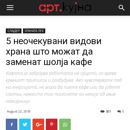
СЛАЈДЕР
ХРАНАТА ЛЕК
5 неочекувани видови
храна што можат да
заменат шолја кафе
Кафето ја забрзува работата на срцето, го крева
крвниот притисок и разбудува. Ако чувствувате пад
на енергијата, не мора да пиете кафе или да јадете
слатки, наместо тоа посегнете по некоја од овие
намирници
August 22, 2018
501
0