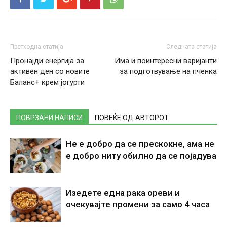
Претходна статија
Следната статија
Пронајди енергија за
Има и поинтересни варијанти
активен ден со новите
за подготвување на пченка
Баланс+ крем јогурти
ПОВРЗАНИ НАПИСИ
ПОВЕЌЕ ОД АВТОРОТ
Не е добро да се прескокне, ама не
е добро ниту обилно да се појадува
Изедете една рака ореви и
очекувајте промени за само 4 часа