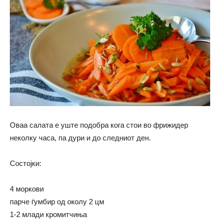
Оваа салата е уште подобра кога стои во фрижидер
неколку часа, па дури и до следниот ден.
Состојки:
4 моркови
парче ѓумбир од околу 2 цм
1-2 млади кромитчиња