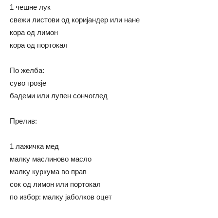
1 чешне лук
свежи листови од коријандер или нане
кора од лимон
кора од портокал
По желба:
суво грозје
бадеми или лупен сончоглед
Прелив:
1 лажичка мед
малку маслиново масло
малку куркума во прав
сок од лимон или портокал
по избор: малку јаболков оцет