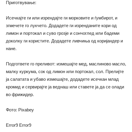
Приготвување:
Исечкајте ги или изрендајте ги морковите и ѓумбирот, и
згмечете го лукчето. Додадете ги изренданите кори од
лимон и портокал и суво грозје и сончоглед или бадеми
доколку ги користите. Додадете ливчиња од коријандер и
нане.
Подгответе го преливот: измешајте мед, маслиново масло,
малку куркума, сок од лимон или портокал, сол. Прелијте
ја салатата и убаво измешајте, додадете исечкан млад
кромид и сервирајте ја веднаш или ставете ја да се олади
во фрижидер.
Фото: Pixabey
Error9
Error9