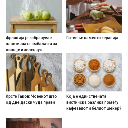
Франција ја забранува и
Готвење наместо терапија
пластичната амбалажа за
овошје и зеленчук
Крсте Гаков: Човекот што
Која е единствената
од две даски чуда прави
вистинска разлика помеѓу
кафеавиот и белиот шеќер?