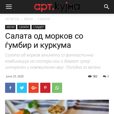
ПОЧЕТНА
МЕНИ
САЛАТИ
МЕНИ
САЛАТИ
СЛАЈДЕР
Салата од морков со
ѓумбир и куркума
Салата од морков зачинета со фантастична
комбинација на состојки кои ѝ даваат супер
интересен и освежителен вкус. Погодна за вегани
June 23, 2020
502
0