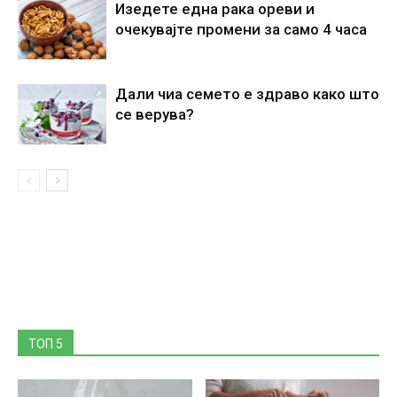
Изедете една рака ореви и
очекувајте промени за само 4 часа
Дали чиа семето е здраво како што
се верува?
ТОП 5