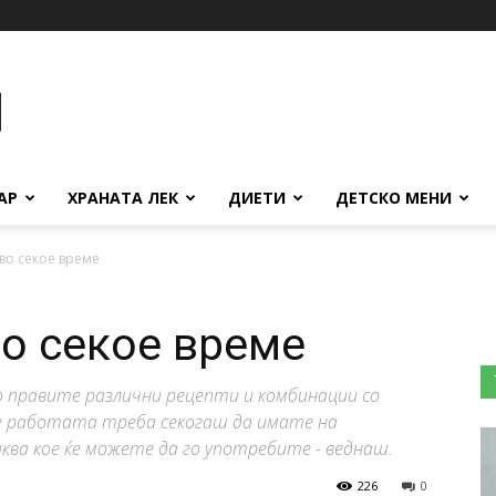
АР
ХРАНАТА ЛЕК
ДИЕТИ
ДЕТСКО МЕНИ
 во секое време
во секое време
о правите различни рецепти и комбинации со
те работата треба секогаш да имате на
ква кое ќе можете да го употребите - веднаш.
226
0