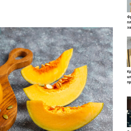
Фр
п
за
Кр
шт
п