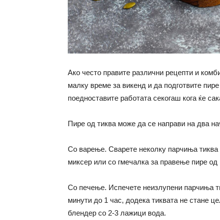
Ако често правите различни рецепти и комби
малку време за викенд и да подготвите пире 
поедноставите работата секогаш кога ќе сак
Пире од тиква може да се направи на два на
Со варење. Сварете неколку парчиња тиква в
миксер или со гмечалка за правење пире од
Со печење. Испечете неизлупени парчиња ти
минути до 1 час, додека тиквата не стане це
блендер со 2-3 лажици вода.