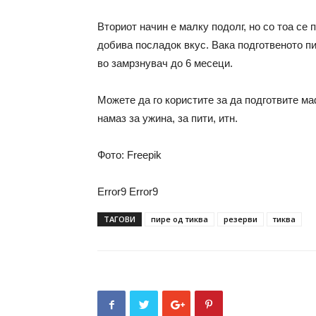
Вториот начин е малку подолг, но со тоа се п
добива посладок вкус. Вака подготвеното пи
во замрзнувач до 6 месеци.
Можете да го користите за да подготвите ма
намаз за ужина, за пити, итн.
Фото: Freepik
Error9
Error9
ТАГОВИ
пире од тиква
резерви
тиква