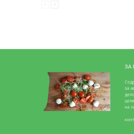
ЗА
Содр
за а
дело
цели
на о
конт