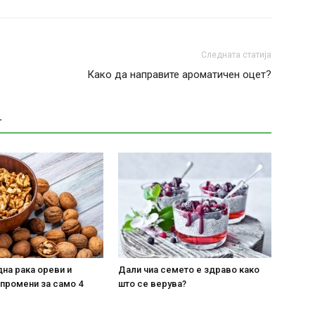
Следната статија
Како да направите ароматичен оцет?
Т
на рака ореви и
Дали чиа семето е здраво како
 промени за само 4
што се верува?