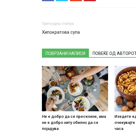
Претходна статија
Хипократова супа
ПОВРЗАНИ НАПИСИ
ПОВЕЌЕ ОД АВТОРО
Не е добро да се прескокне, ама
Изедете ед
не е добро ниту обилно да се
очекувајте
појадува
часа