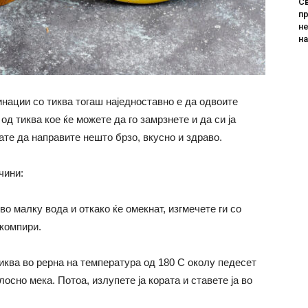
Св
пр
не
н
нации со тиква тогаш наједноставно е да одвоите
од тиква кое ќе можете да го замрзнете и да си ја
ате да направите нешто брзо, вкусно и здраво.
чини:
о малку вода и откако ќе омекнат, изгмечете ги со
 компири.
ква во рерна на температура од 180 С околу педесет
лосно мека. Потоа, излупете ја кората и ставете ја во