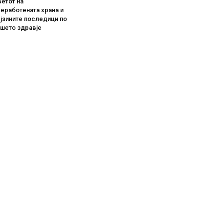
етот на
еработената храна и
јзините последици по
ашето здравје