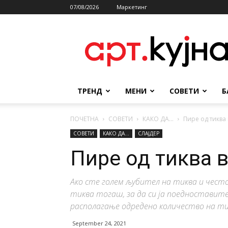
07/08/2026
Маркетинг
АРТКУЈНА
ТРЕНД
МЕНИ
СОВЕТИ
Б
ПОЧЕТНА
СОВЕТИ
КАКО ДА...
Пире од тиква
СОВЕТИ
КАКО ДА...
СЛАЈДЕР
Пире од тиква 
Ако сте голем љубител на тиква и чест
тиква тогаш, за да си ја поедностави
располагање одредено количество на ти
September 24, 2021