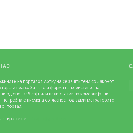
 НАС
С
жините на порталот Арткујна се заштитени со Законот
вторски права. За секоја форма на користење на
ви од овој веб сајт или цели статии за комерцијални
, потребна е писмена согласност од администраторите
вој портал.
актирајте не:
artkujna@gmail.com