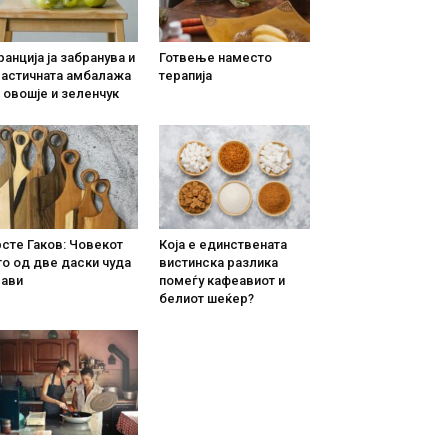
анција ја забранува и
Готвење наместо
ластичната амбалажа
терапија
 овошје и зеленчук
сте Гаков: Човекот
Која е единствената
о од две даски чуда
вистинска разлика
рави
помеѓу кафеавиот и
белиот шеќер?