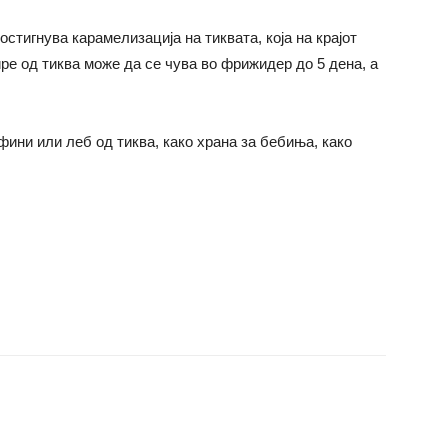
остигнува карамелизација на тиквата, која на крајот
ре од тиква може да се чува во фрижидер до 5 дена, а
фини или леб од тиква, како храна за бебиња, како