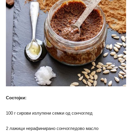
Состојки:
100 г сирови излупени семки од сончоглед
2 лажици нерафинирано сончогледово масло