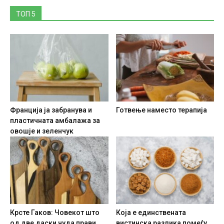
ТОП 5
Франција ја забранува и
Готвење наместо терапија
пластичната амбалажа за
овошје и зеленчук
Крсте Гаков: Човекот што
Која е единствената
од две даски чуда прави
вистинска разлика помеѓу