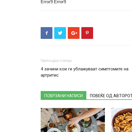
Error9
Error9
Претходна статија
4 зачини кои ги ублажуваат симптомите на
артритис
ПОВРЗАНИ НАПИСИ
ПОВЕЌЕ ОД АВТОРО