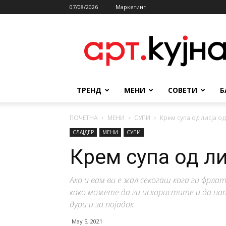
07/08/2026
Маркетинг
АРТКУЈНА
ТРЕНД
МЕНИ
СОВЕТИ
Б
ПОЧЕТНА
МЕНИ
СУПИ
Крем супа од лисја о
СЛАЈДЕР
МЕНИ
СУПИ
Крем супа од ли
Ако и вам ви е жал секогаш кога ги фрл
како можете да ги искористите и да нап
дури и за појадок
May 5, 2021