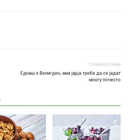
Следната статија
Еднаш е Велигден, ама јајца треба да се јадат
многу почесто
Т