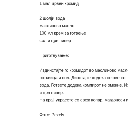
1 мал црвен кромид
2 шолји вода
маслиново масло
100 мл крем за готвење
сол и црн пипер
Приготвување:
Издинстајте го кромидот во маслиново масло
ротквица и сол. Динстајте додека не овенат,
вода. Гответе додека компирот не омекне. И
и црн пипер.
На крај, украсете со свеж копар, магдоноси 
Фото: Pexels