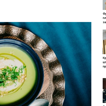
Фр
п
за
Кр
шт
п