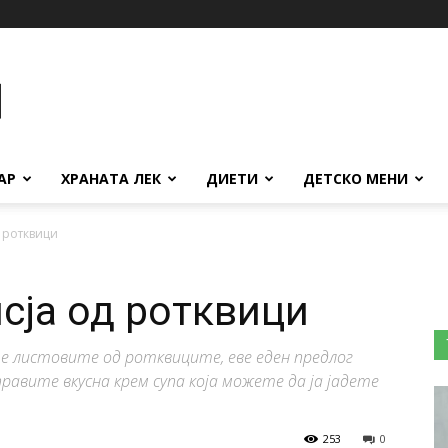
АР
ХРАНАТА ЛЕК
ДИЕТИ
ДЕТСКО МЕНИ
д ротквици
сја од ротквици
ате листовите од ротквиците, еве еден предлог
равите вкусна крем супа која можете да ја јадете
253
0