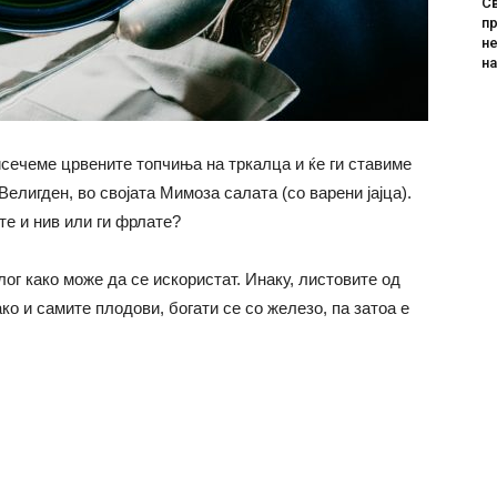
Св
пр
не
н
исечеме црвените топчиња на тркалца и ќе ги ставиме
Велигден, во својата Мимоза салата (со варени јајца).
те и нив или ги фрлате?
лог како може да се искористат. Инаку, листовите од
ко и самите плодови, богати се со железо, па затоа е