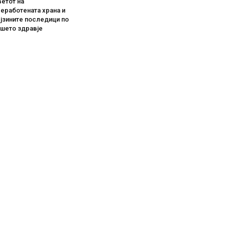
етот на
еработената храна и
јзините последици по
ашето здравје