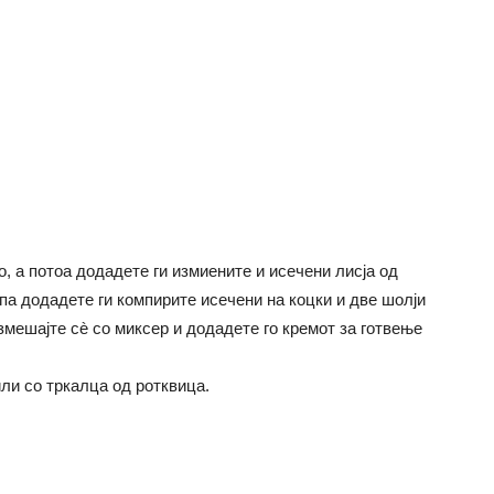
, а потоа додадете ги измиените и исечени лисја од
 па додадете ги компирите исечени на коцки и две шолји
змешајте сè со миксер и додадете го кремот за готвење
или со тркалца од ротквица.