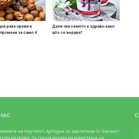
на рака ореви и
Дали чиа семето е здраво како
 промени за само 4
што се верува?
 НАС
С
жините на порталот Арткујна се заштитени со Законот
вторски права. За секоја форма на користење на