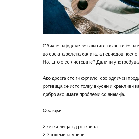
Обично ги јадеме ротквиците такашто ќе ги 
во својата зелена салата, а периодов после 
Но, што е со листовите? Дали ги употребува
Ако досега сте ги фрлале, еве одличен пред
ротквица се исто толку вкусни и хранливи ка
добро ако имате проблеми со анемија.
Состојки:
2 китки лисја од ротквица
2-3 големи компири