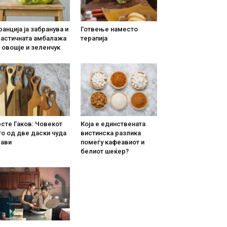
анција ја забранува и
Готвење наместо
ластичната амбалажа
терапија
 овошје и зеленчук
сте Гаков: Човекот
Која е единствената
о од две даски чуда
вистинска разлика
рави
помеѓу кафеавиот и
белиот шеќер?