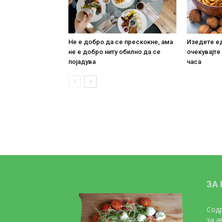
Не е добро да се прескокне, ама
Изедете ед
не е добро ниту обилно да се
очекувајте
појадува
часа
ЗА
Содр
за а