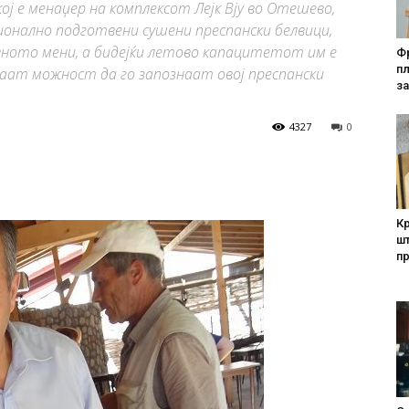
ј е менаџер на комплексот Лејк Вју во Отешево,
ионално подготвени сушени преспански белвици,
ивното мени, а бидејќи летово капацитетот им е
Фр
п
аат можност да го запознаат овој преспански
за
4327
0
Кр
шт
п