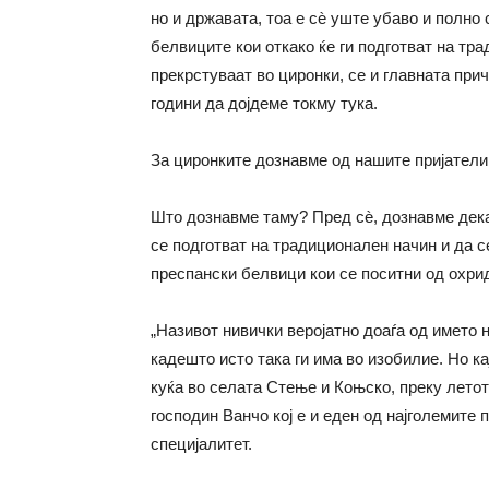
но и државата, тоа е сѐ уште убаво и полно 
белвиците кои откако ќе ги подготват на тр
прекрстуваат во циронки, се и главната при
години да дојдеме токму тука.
За циронките дознавме од нашите пријатели 
Што дознавме таму? Пред сѐ, дознавме дека
се подготват на традиционален начин и да с
преспански белвици кои се поситни од охрид
„Називот нивички веројатно доаѓа од името 
кадешто исто така ги има во изобилие. Но ка
куќа во селата Стење и Коњско, преку летот
господин Ванчо кој е и еден од најголемите
специјалитет.