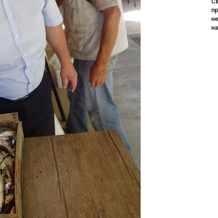
Св
пр
не
н