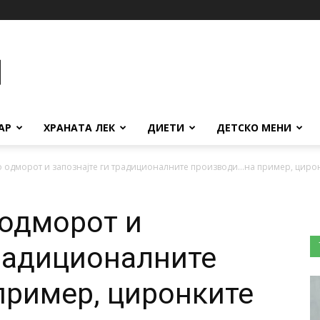
АР
ХРАНАТА ЛЕК
ДИЕТИ
ДЕТСКО МЕНИ
о одморот и запознајте ги традиционалните производи…на пример, циро
 одморот и
традиционалните
пример, циронките