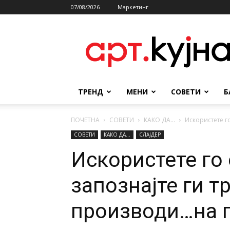
07/08/2026
Маркетинг
АРТКУЈНА
ТРЕНД
МЕНИ
СОВЕТИ
Б
ПОЧЕТНА
СОВЕТИ
КАКО ДА...
Искористете г
СОВЕТИ
КАКО ДА...
СЛАЈДЕР
Искористете го
запознајте ги 
производи…на 