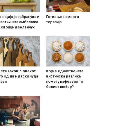
анција ја забранува и
Готвење наместо
ластичната амбалажа
терапија
 овошје и зеленчук
сте Гаков: Човекот
Која е единствената
о од две даски чуда
вистинска разлика
рави
помеѓу кафеавиот и
белиот шеќер?