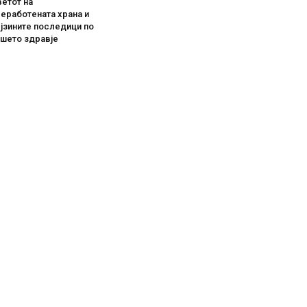
етот на
еработената храна и
јзините последици по
ашето здравје