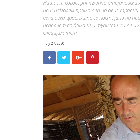
Нашиот соговорник Ванчо Стојановски ко
но и најголем промотер на овие традиц
вели дека циронките се постојано на н
исполнет со домашни туристи, сите им
специјалитет
July 27, 2020