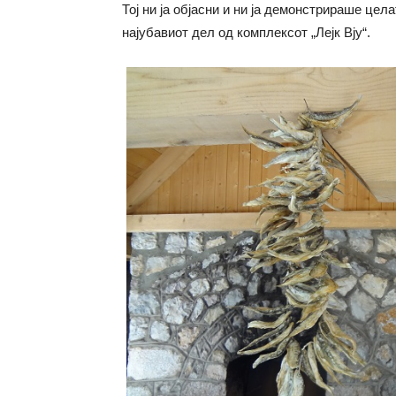
Тој ни ја објасни и ни ја демонстрираше цел
најубавиот дел од комплексот „Лејк Вју“.