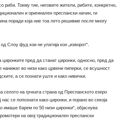
со риби. Токму тие, неговите жители, рибите, конкретно,
адиционален и оригинален преспански начин, ги
чина поради која ние тоа лето решивме после многу
од Слоу фуд кои не упатија кон „изворот“.
 циронките пред да станат циронки, односно, пред да
е нанижат во низи како црвени пиперки, се всушност
ските, а се познати уште и како нивички.
на селото на грчката страна од Преспанското езеро
ј нас се попознати како циронки, и порано во секоја
о имаше барем по 50 низи циронки“, објаснува
 промотери на овој традиционален преспански