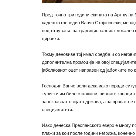
Пред точно три години екипата на Арт кујна 
кадешто господин Ванчо Стојановски, менаџе
подготвување на традиционалниот локален 
циронки.
Токму деновиве тој имал средба и со негови
дополнителна промоција на овој специјалите
јаболковиот оцет направен од јаболките по ко
Господин Ванчо вели дека иако поради ситу
туристи им биле откажани, нивните капаците
запознаваат својата држава, а за првпат се
специјалитети.
Иако денеска Преспанското езеро е многу п
плажи за кои после години негрижа, конечно