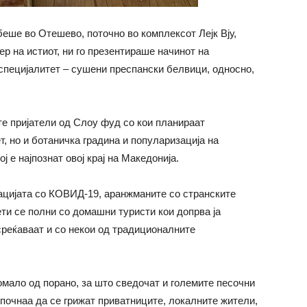
беше во Отешево, поточно во комплексот Лејк Вју,
р на истиот, ни го презентираше начинот на
специјалитет – сушени преспански белвици, односно,
те пријатели од Слоу фуд со кои планираат
т, но и ботаничка градина и популаризација на
ј е најпознат овој крај на Македонија.
ацијата со КОВИД-19, аранжманите со странските
ти се полни со домашни туристи кои допрва ја
 среќаваат и со некои од традиционалните
омало од порано, за што сведочат и големите песочни
 почнаа да се грижат приватниците, локалните жители,