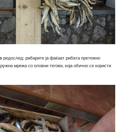
в редослед: рибарите ја фаќаат рибата претежно
 кружна мрежа со оловни тегови, која обично се користи