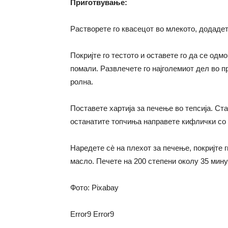
Приготвување:
Растворете го квасецот во млекото, додадет
Покријте го тестото и оставете го да се одм
помали. Развлечете го најголемиот дел во пр
ролна.
Поставете хартија за печење во тепсија. Ста
останатите топчиња направете кифлички со 
Наредете сè на плехот за печење, покријте г
масло. Печете на 200 степени околу 35 мину
Фото: Pixabay
Error9
Error9