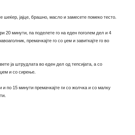
е шеќер, јајце, брашно, масло и замесете помеко тесто.
ори 20 минути, па поделете го на еден поголем дел и 4
авоаголник, премачкајте го со џем и завиткајте го во
вете ја штрудлата во еден дел од тепсијата, а со
џем и со сирење.
и и по 15 минути премачкајте ги со жолчка и со малку
ти.