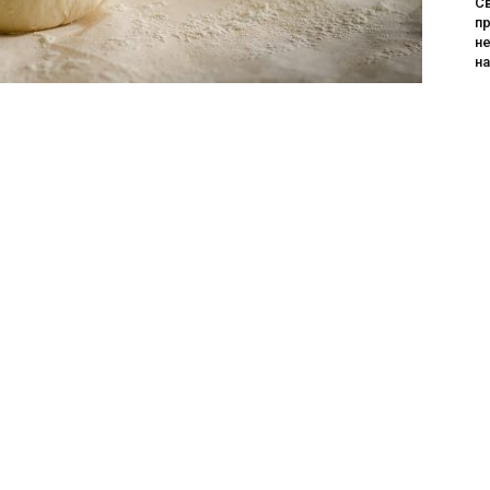
Св
пр
не
н