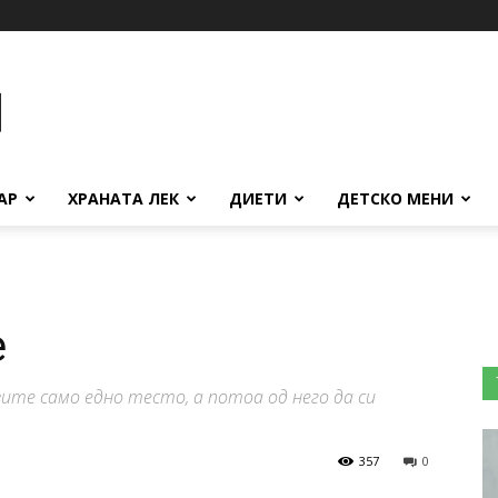
АР
ХРАНАТА ЛЕК
ДИЕТИ
ДЕТСКО МЕНИ
ѐ
ите само едно тесто, а потоа од него да си
357
0