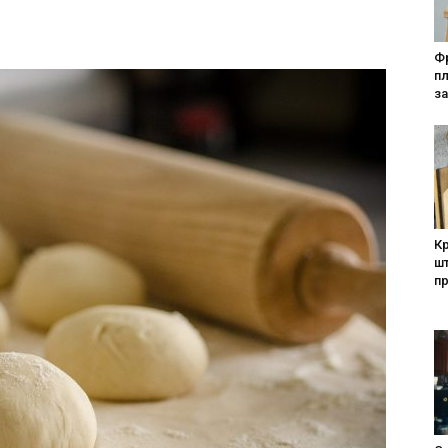
Фр
п
за
Кр
шт
п