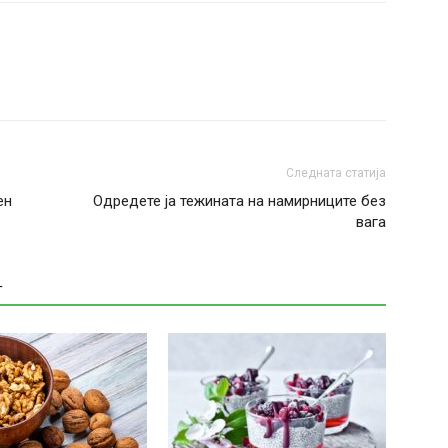
Следната статија
ен
Одредете ја тежината на намирниците без
вага
Т