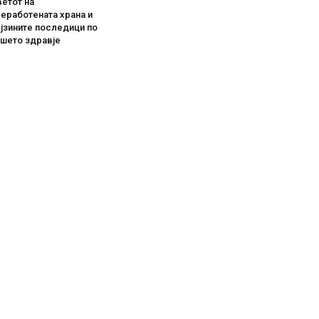
етот на
еработената храна и
јзините последици по
ашето здравје