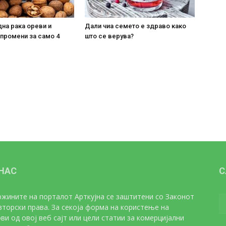
на рака ореви и
Дали чиа семето е здраво како
 промени за само 4
што се верува?
 НАС
С
жините на порталот Арткујна се заштитени со Законот
вторски права. За секоја форма на користење на
ви од овој веб сајт или цели статии за комерцијални