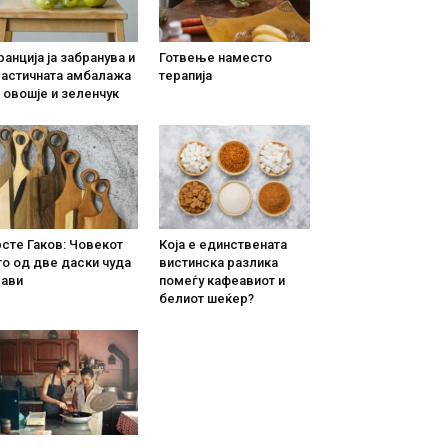
анција ја забранува и
Готвење наместо
ластичната амбалажа
терапија
 овошје и зеленчук
сте Гаков: Човекот
Која е единствената
о од две даски чуда
вистинска разлика
рави
помеѓу кафеавиот и
белиот шеќер?