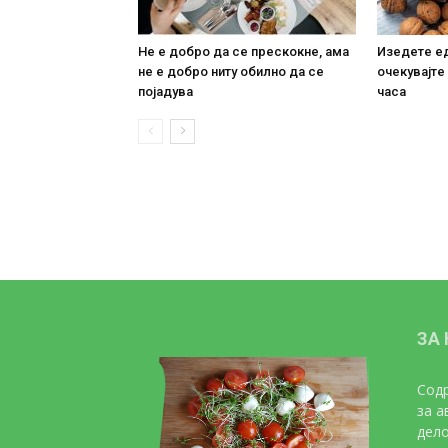
Не е добро да се прескокне, ама
Изедете ед
не е добро ниту обилно да се
очекувајте
појадува
часа
ЗА
Содр
за а
дело