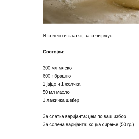
И солено и слатко, за сечиј вкус.
Состојки:
300 мл млеко
600 г брашно
1 јајце и 1 жолчка
50 мл масло
1 лажичка шеќер
За слатка варијанта: џем по ваш избор
За солена варијанта: коцка сирење (50 гр.)