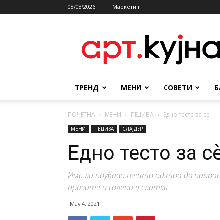
08/08/2026
Маркетинг
АРТКУЈНА
ТРЕНД
МЕНИ
СОВЕТИ
Б
ПОЧЕТНА
МЕНИ
ПЕЦИВА
Едно тесто за сѐ
МЕНИ
ПЕЦИВА
СЛАЈДЕР
Едно тесто за с
Има ли поубаво нешто од тоа да направ
правите и солени и слатки
May 4, 2021