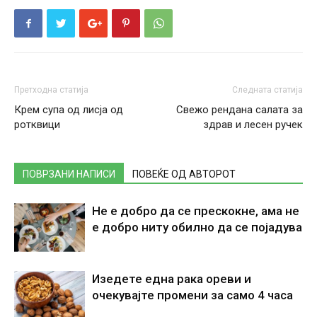
Претходна статија
Следната статија
Крем супа од лисја од
Свежо рендана салата за
ротквици
здрав и лесен ручек
ПОВРЗАНИ НАПИСИ
ПОВЕЌЕ ОД АВТОРОТ
Не е добро да се прескокне, ама не
е добро ниту обилно да се појадува
Изедете една рака ореви и
очекувајте промени за само 4 часа