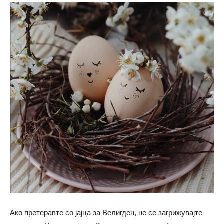
Ако претеравте со јајца за Велигден, не се загрижувајте