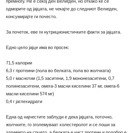
премногу. Не е секој ден Велигден, но откако ќе се
одморите од јајцата, не чекајте до следниот Велигден,
консумирајте ги почесто.
За почеток, еве ги нутриционистичките факти за јајцата.
Едно цело јајце има во просек:
71,5 калории
6,3 г протеини (пола во белката, пола во жолчката)
5,0 г маснотии (1,5 заситени, 1,9 мононезаситени, 0,7
полинезаситени, омега-3 масни киселини 37 мг, омега-6
масни киселини 574 мг)
0,4 г јаглехидрати
Една од најчестите заблуди е дека јајцата, поточно,
жолчките, го зголемуваат холестеролот и се лоши за
здравјето на срцето, а белката е чист протеин и подобро е