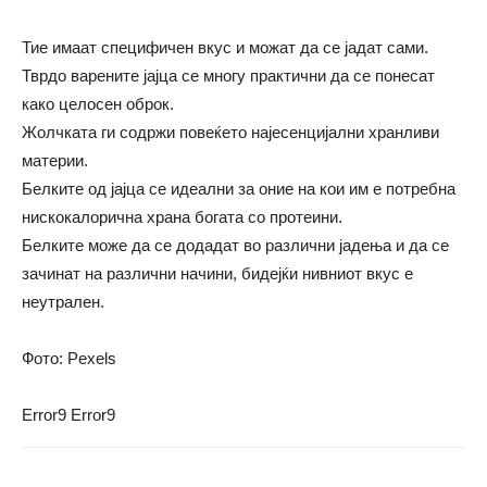
Тие имаат специфичен вкус и можат да се јадат сами.
Тврдо варените јајца се многу практични да се понесат
како целосен оброк.
Жолчката ги содржи повеќето најесенцијални хранливи
материи.
Белките од јајца се идеални за оние на кои им е потребна
нискокалорична храна богата со протеини.
Белките може да се додадат во различни јадења и да се
зачинат на различни начини, бидејќи нивниот вкус е
неутрален.
Фото: Pexels
Error9
Error9