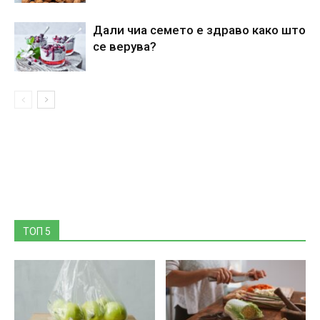
Дали чиа семето е здраво како што
се верува?
ТОП 5