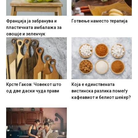
Франција ја забранува и
Готвење наместо терапија
пластичната амбалажа за
овошје и зеленчук
Крсте Гаков: Човекот што
Која е единствената
од две даски чуда прави
вистинска разлика помеѓу
кафеавиот и белиот шеќер?