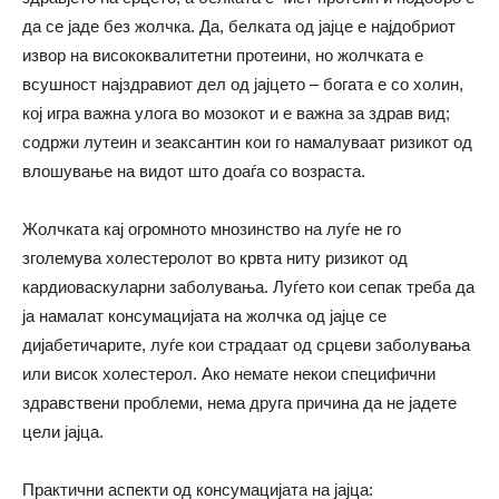
да се јаде без жолчка. Да, белката од јајце е најдобриот
извор на висококвалитетни протеини, но жолчката е
всушност најздравиот дел од јајцето – богата е со холин,
кој игра важна улога во мозокот и е важна за здрав вид;
содржи лутеин и зеаксантин кои го намалуваат ризикот од
влошување на видот што доаѓа со возраста.
Жолчката кај огромното мнозинство на луѓе не го
зголемува холестеролот во крвта ниту ризикот од
кардиоваскуларни заболувања. Луѓето кои сепак треба да
ја намалат консумацијата на жолчка од јајце се
дијабетичарите, луѓе кои страдаат од срцеви заболувања
или висок холестерол. Ако немате некои специфични
здравствени проблеми, нема друга причина да не јадете
цели јајца.
Практични аспекти од консумацијата на јајца: