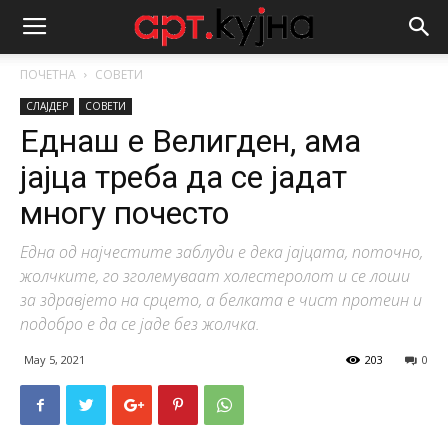
ПОЧЕТНА
СОВЕТИ
СЛАЈДЕР
СОВЕТИ
Еднаш е Велигден, ама
јајца треба да се јадат
многу почесто
Една од најчестите заблуди е дека јајцата, поточно,
жолчките, го зголемуваат холестеролот и се лоши
за здравјето на срцето, а белката е чист протеин и
подобро е да се јаде без жолчка.
May 5, 2021
203
0