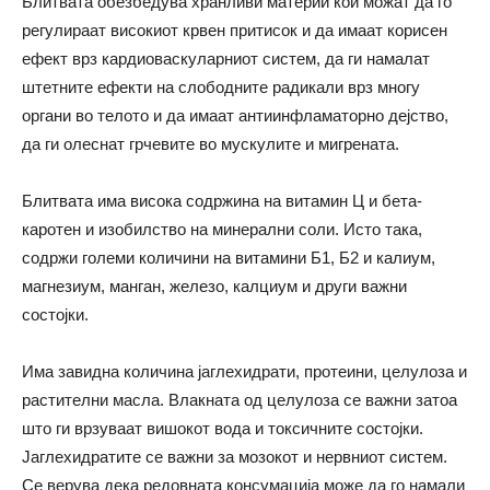
Блитвата обезбедува хранливи материи кои можат да го
регулираат високиот крвен притисок и да имаат корисен
ефект врз кардиоваскуларниот систем, да ги намалат
штетните ефекти на слободните радикали врз многу
органи во телото и да имаат антиинфламаторно дејство,
да ги олеснат грчевите во мускулите и мигрената.
Блитвата има висока содржина на витамин Ц и бета-
каротен и изобилство на минерални соли. Исто така,
содржи големи количини на витамини Б1, Б2 и калиум,
магнезиум, манган, железо, калциум и други важни
состојки.
Има завидна количина јаглехидрати, протеини, целулоза и
растителни масла. Влакната од целулоза се важни затоа
што ги врзуваат вишокот вода и токсичните состојки.
Јаглехидратите се важни за мозокот и нервниот систем.
Се верува дека редовната консумација може да го намали