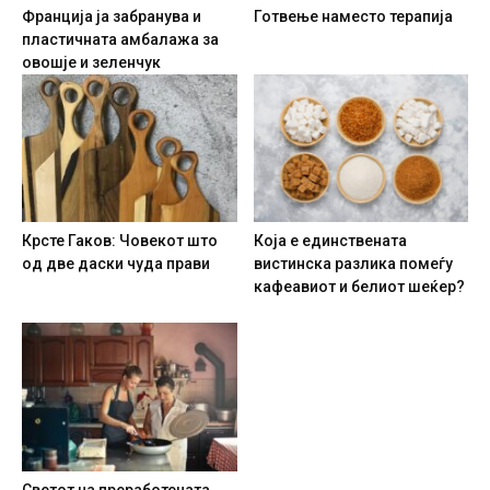
Франција ја забранува и
Готвење наместо терапија
пластичната амбалажа за
овошје и зеленчук
Крсте Гаков: Човекот што
Која е единствената
од две даски чуда прави
вистинска разлика помеѓу
кафеавиот и белиот шеќер?
Светот на преработената