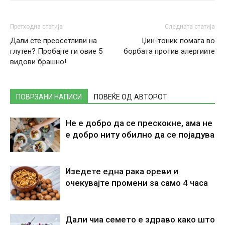
Претходна статија
Следната статија
Дали сте преосетливи на
Џин-тоник помага во
глутен? Пробајте ги овие 5
борбата против алергиите
видови брашно!
ПОВРЗАНИ НАПИСИ
ПОВЕЌЕ ОД АВТОРОТ
Не е добро да се прескокне, ама не
е добро ниту обилно да се појадува
Изедете една рака ореви и
очекувајте промени за само 4 часа
Дали чиа семето е здраво како што