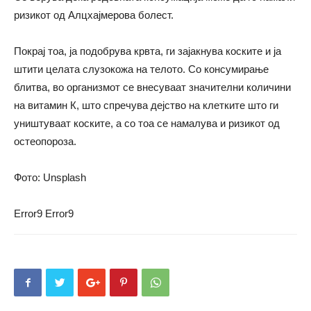
ризикот од Алцхајмерова болест.
Покрај тоа, ја подобрува крвта, ги зајакнува коските и ја
штити целата слузокожа на телото. Со консумирање
блитва, во организмот се внесуваат значителни количини
на витамин К, што спречува дејство на клетките што ги
уништуваат коските, а со тоа се намалува и ризикот од
остеопороза.
Фото: Unsplash
Error9
Error9