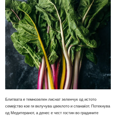
Блитвата е темнозелен лиснат зеленчук од истото
семејство кое ги вклучува цвеклото и спанаќот. Потекнува
од Медитеранот, а денес е чест гостин во градините