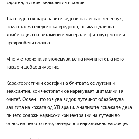
каротен, лутеин, зеаксантин и холин.
Таа е еден од најздравите видови на лиснат зеленчук,
нема голема енергетска вредност, но има одлична
комбинација на витамини и минерали, фитонутриенти и
прехранбени влакна.
Многу е корисна за зголемување на имунитетот, а исто
така е и добар диуретик.
Карактеристични состојки на блитвата се лутеин и
зеаксантин, кои честопати се нарекуваат „витамини за
очите“. Освен што го чува видот, лутеинот обезбедува
заштита на кожата од УВ зраци. Анализите покажале дека
лицето содржи највисоки концентрации на лутеин во
однос на целото тело, бидејќи е и најизложено на сонце.