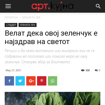
ПОЧЕТНА
ХРАНАТА ЛЕК
СЛАЈДЕР
ХРАНАТА ЛЕК
Велат дека овој зеленчук е
најздрав на светот
Речиси и да нема витамини или минерали кои не се
содржани во поголема или помала мера во овој
зеленчук. Станува збор за блитвата
May 27, 2021
508
0