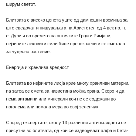
ширум светот.
Блитвата е високо ценета уште од дамнешни времиња за
што сведочат и пишувањата на Аристотел од 4
век
пр. н.
е.
Дури и во времето на античките Грци и Римјани,
нејзините лековити сили биле препознаени и се сметала
за чудесно растение.
Енергија и хранлива вредност
Блитвата во нејзините лисја крие многу хранливи материи,
па затоа се смета за навистина моќна храна. Скоро и да
нема витамини или минерали кои не се содржани во
поголема или помала мера во овој зеленчук.
Според експертите, околу 13 различни антиоксиданти се
присутни во блитвата, од
кои се
издвојуваат алфа и бета-