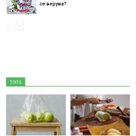
се верува?
ТОП 5