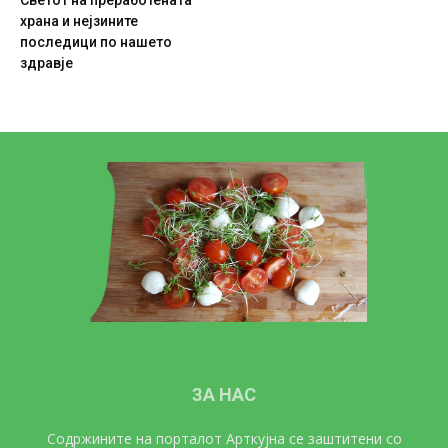
храна и нејзините
последици по нашето
здравје
ЗА НАС
Содржините на порталот Арткујна се заштитени со