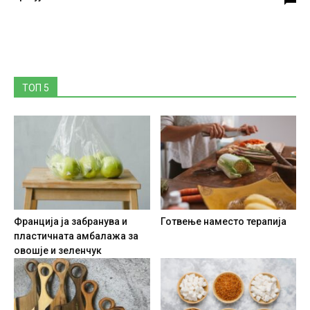
ТОП 5
Франција ја забранува и
Готвење наместо терапија
пластичната амбалажа за
овошје и зеленчук