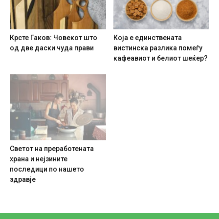
Крсте Гаков: Човекот што
Која е единствената
од две даски чуда прави
вистинска разлика помеѓу
кафеавиот и белиот шеќер?
Светот на преработената
храна и нејзините
последици по нашето
здравје