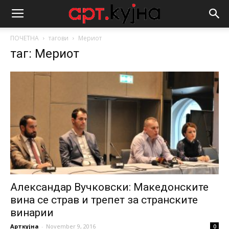
ПОЧЕТНА
тагови
Мериот
таг: Мериот
Александар Вучковски: Македонските
вина се страв и трепет за странските
винарии
Арткујна
-
November 9, 2016
0