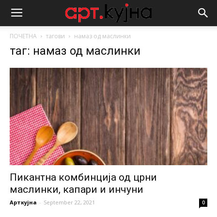
ПОЧЕТНА
тагови
намаз од маслинки
таг: намаз од маслинки
Пикантна комбинција од црни
маслинки, капари и инчуни
Арткујна
-
September 22, 2021
0