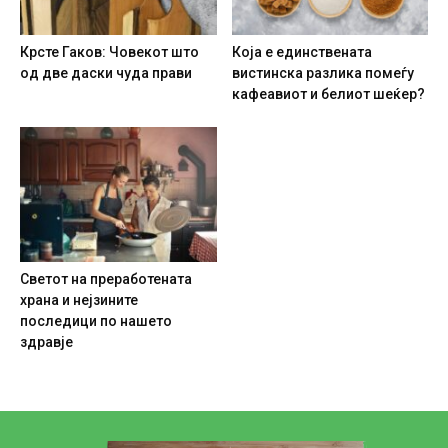
Крсте Гаков: Човекот што
Која е единствената
од две даски чуда прави
вистинска разлика помеѓу
кафеавиот и белиот шеќер?
Светот на преработената
храна и нејзините
последици по нашето
здравје