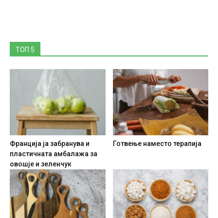
ТОП 5
Франција ја забранува и
Готвење наместо терапија
пластичната амбалажа за
овошје и зеленчук