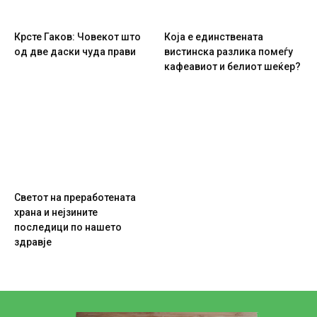
Крсте Гаков: Човекот што
Која е единствената
од две даски чуда прави
вистинска разлика помеѓу
кафеавиот и белиот шеќер?
Светот на преработената
храна и нејзините
последици по нашето
здравје