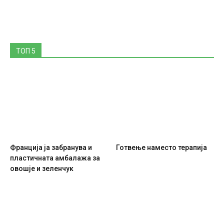
ТОП 5
Франција ја забранува и
Готвење наместо терапија
пластичната амбалажа за
овошје и зеленчук