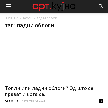
ПОЧЕТНА
тагови
ладни облоги
таг: ладни облоги
Топли или ладни облоги? Од што се
прават и кога се...
Арткујна
-
November 2, 2021
0