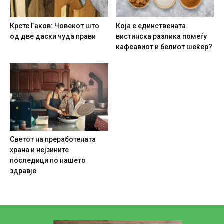
Крсте Гаков: Човекот што
Која е единствената
од две даски чуда прави
вистинска разлика помеѓу
кафеавиот и белиот шеќер?
Светот на преработената
храна и нејзините
последици по нашето
здравје