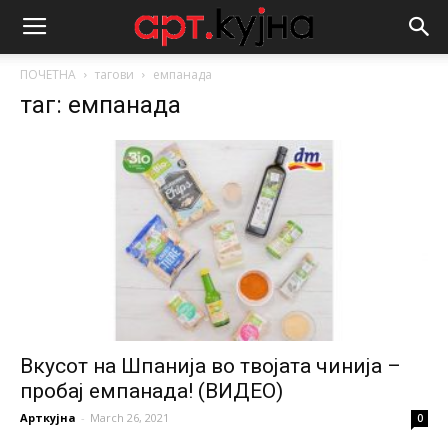
ПОЧЕТНА
тагови
емпанада
таг: емпанада
Вкусот на Шпанија во твојата чинија –
пробај емпанада! (ВИДЕО)
Арткујна
-
March 26, 2021
0