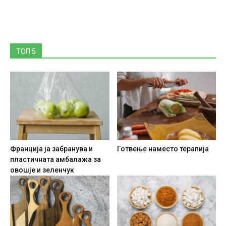
ТОП 5
Франција ја забранува и
Готвење наместо терапија
пластичната амбалажа за
овошје и зеленчук