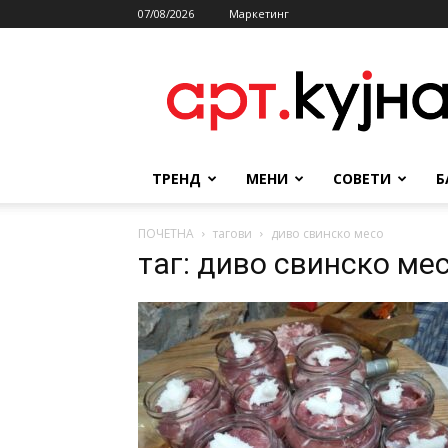
07/08/2026
Маркетинг
АРТКУЈНА
ТРЕНД
МЕНИ
СОВЕТИ
Б
ПОЧЕТНА
тагови
диво свинско месо
таг: диво свинско ме