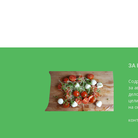
ЗА
Содр
за а
дело
цели
на о
конт