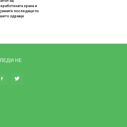
етот на
еработената храна и
јзините последици по
ашето здравје
ЛЕДИ НЕ