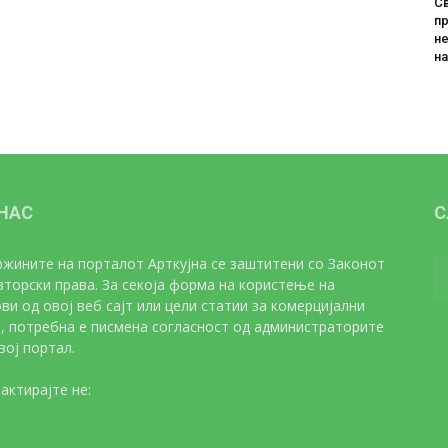
Св
пр
не
н
 НАС
С
жините на порталот Арткујна се заштитени со Законот
вторски права. За секоја форма на користење на
ви од овој веб сајт или цели статии за комерцијални
, потребна е писмена согласност од администраторите
вој портал.
актирајте не:
artkujna@gmail.com