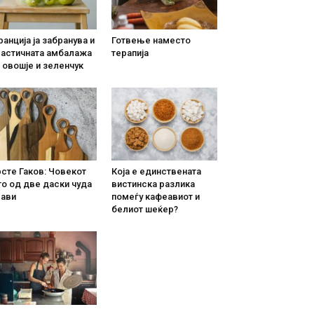
анција ја забранува и
Готвење наместо
ластичната амбалажа
терапија
 овошје и зеленчук
сте Гаков: Човекот
Која е единствената
о од две даски чуда
вистинска разлика
рави
помеѓу кафеавиот и
белиот шеќер?