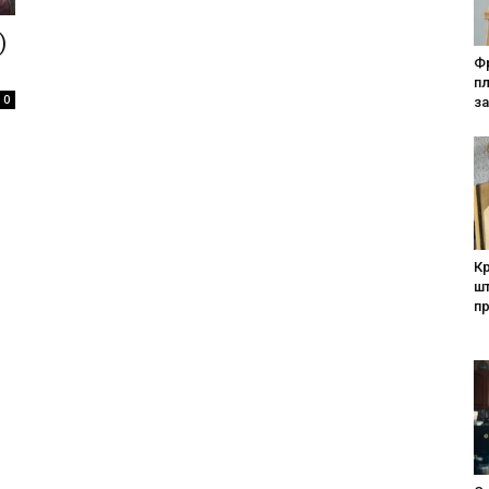
)
Фр
п
0
за
Кр
шт
п