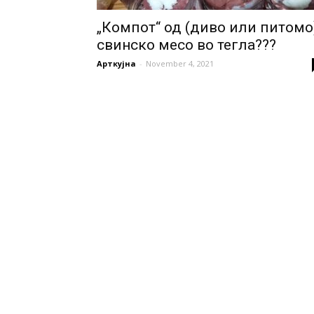
„Компот“ од (диво или питомо
свинско месо во тегла???
Арткујна
-
November 4, 2021