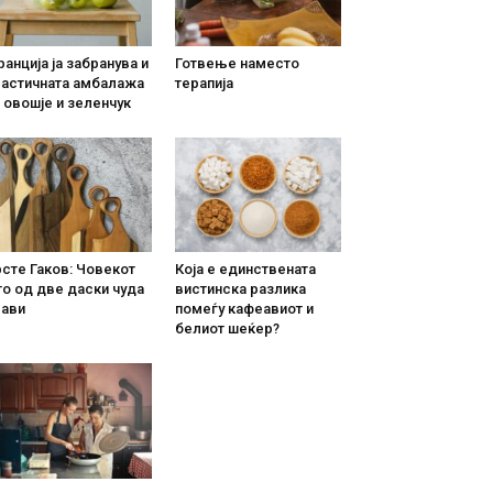
анција ја забранува и
Готвење наместо
ластичната амбалажа
терапија
 овошје и зеленчук
сте Гаков: Човекот
Која е единствената
о од две даски чуда
вистинска разлика
рави
помеѓу кафеавиот и
белиот шеќер?