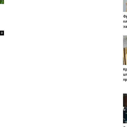
Фр
п
за
0
Кр
шт
п