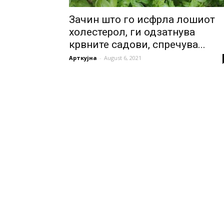
Зачин што го исфрла лошиот
холестерол, ги одзатнува
крвните садови, спречува...
Арткујна
-
August 6, 2021