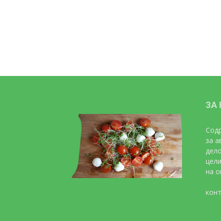
ЗА
Содр
за а
дело
цели
на о
конт