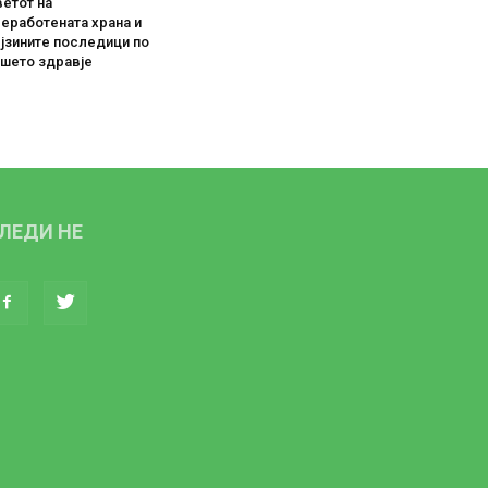
етот на
еработената храна и
јзините последици по
ашето здравје
ЛЕДИ НЕ