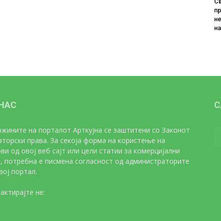
Св
пр
не
н
 НАС
С
жините на порталот Арткујна се заштитени со Законот
вторски права. За секоја форма на користење на
ви од овој веб сајт или цели статии за комерцијални
, потребна е писмена согласност од администраторите
вој портал.
актирајте не:
artkujna@gmail.com