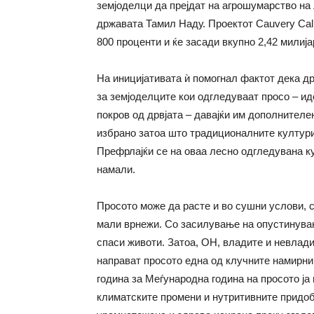
земјоделци да прејдат на агрошумарство на 
државата Тамил Наду. Проектот Cauvery Call
800 проценти и ќе засади вкупно 2,42 милија
На иницијативата ѝ помогнал фактот дека 
за земјоделците кои одгледуваат просо – и
покров од дрвјата – давајќи им дополнителе
избрано затоа што традиционалните култури
Префрлајќи се на оваа лесно одгледувана к
намали.
Просото може да расте и во сушни услови, с
мали врнежи. Со засилување на опустинува
спаси животи. Затоа, ОН, владите и невлад
направат просото една од клучните намирни
година за Меѓународна година на просото ја
климатските промени и нутритивните придоб