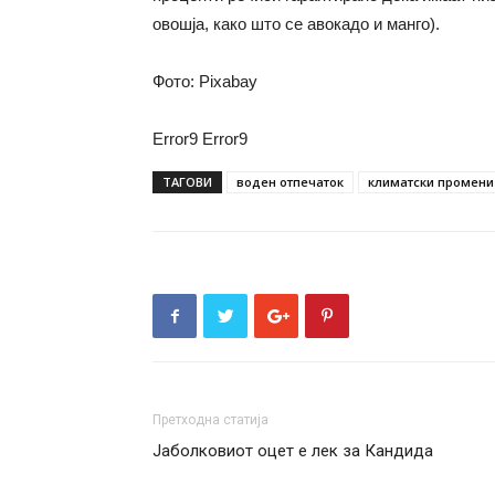
овошја, како што се авокадо и манго).
Фото: Pixabay
Error9
Error9
ТАГОВИ
воден отпечаток
климатски промени
Претходна статија
Јаболковиот оцет е лек за Кандида