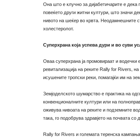
Она што е клучно за дијабетичарите е дека 
повеќето други житни култури, што значи де
нивото на шеќер во крвта. Неодамнешните с
холестеролот.
Суперхрана која успева дури и во суви у
Оваа суперхрана ја промовираат и водечки е
ревитализација на реките Rally for Rivers, н
исушените тропски реки, помагајќи им на зе
Земјоделското шумарство е практика на одг
конвенционалните култури или на полноправ
оживува нивоата на реките и подземните во
така, го подобрува здравјето на почвата со
Rally for Rivers и големата теренска кампања