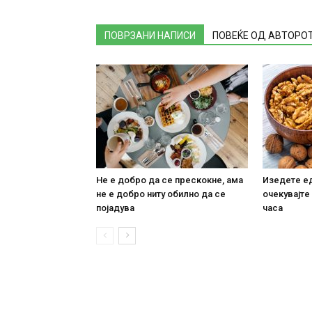
ПОВРЗАНИ НАПИСИ
ПОВЕЌЕ ОД АВТОРО
Не е добро да се прескокне, ама
Изедете ед
не е добро ниту обилно да се
очекувајте
појадува
часа