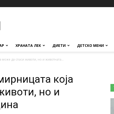
АР
ХРАНАТА ЛЕК
ДИЕТИ
ДЕТСКО МЕНИ
а може да спаси животи, но и животната...
мирницата која
животи, но и
дина