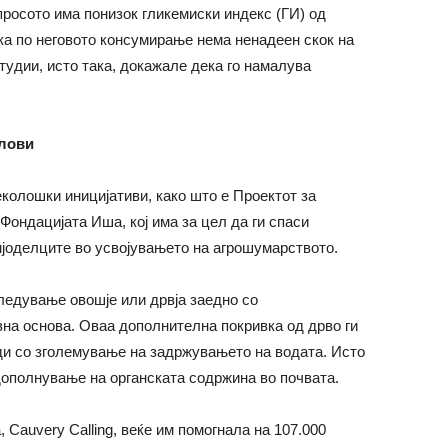
просото има понизок гликемиски индекс (ГИ) од
ка по неговото консумирање нема ненадеен скок на
тудии, исто така, докажале дека го намалува
слови
колошки иницијативи, како што е Проектот за
а Фондацијата Иша, кој има за цел да ги спаси
мјоделците во усвојувањето на агрошумарството.
ледување овошје или дрвја заедно со
на основа. Оваа дополнителна покривка од дрво ги
ди со зголемување на задржувањето на водата. Исто
 дополнување на органската содржина во почвата.
, Cauvery Calling, веќе им помогнала на 107.000