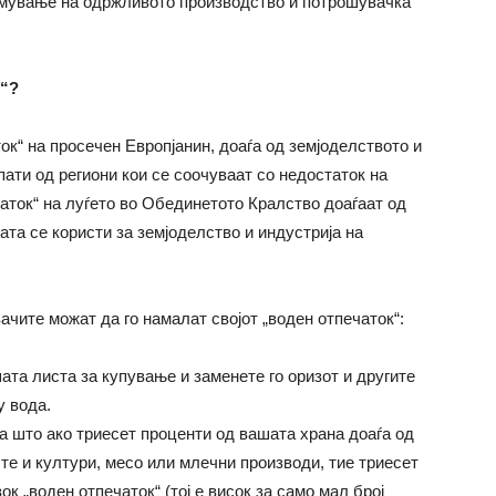
емување на одржливото производство и потрошувачка
к“?
ок“ на просечен Европјанин, доаѓа од земјоделството и
пати од региони кои се соочуваат со недостаток на
аток“ на луѓето во Обединетото Кралство доаѓаат од
ата се користи за земјоделство и индустрија на
ачите можат да го намалат својот „воден отпечаток“:
ата листа за купување и заменете го оризот и другите
у вода.
а што ако триесет проценти од вашата храна доаѓа од
ште и култури, месо или млечни производи, тие триесет
к „воден отпечаток“ (тој е висок за само мал број