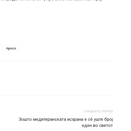
просо
Следната статија
Зошто медитеранската исхрана е сѐ уште број
еден во светот