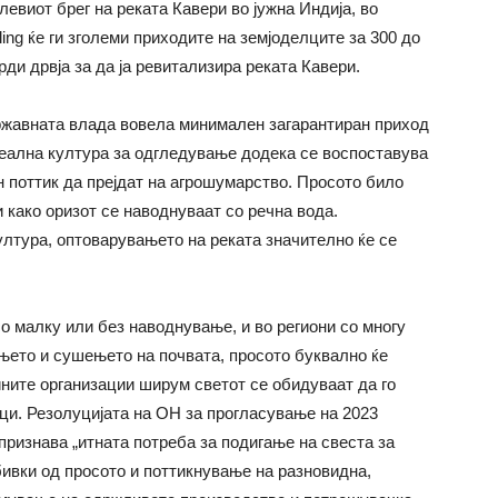
левиот брег на реката Кавери во јужна Индија, во
ing ќе ги зголеми приходите на земјоделците за 300 до
рди дрвја за да ја ревитализира реката Кавери.
државната влада вовела минимален загарантиран приход
деална култура за одгледување додека се воспоставува
н поттик да прејдат на агрошумарство. Просото било
 како оризот се наводнуваат со речна вода.
ултура, оптоварувањето на реката значително ќе се
о малку или без наводнување, и во региони со многу
њето и сушењето на почвата, просото буквално ќе
ините организации ширум светот се обидуваат да го
ци. Резолуцијата на ОН за прогласување на 2023
 признава „итната потреба за подигање на свеста за
ивки од просото и поттикнување на разновидна,