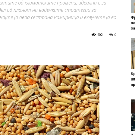
фектите од климатските промени, идеална е за
 дел од планот на водечките стратегии за
јте ја оваа сестрана намирница и вклучете ја во
Фр
п
за
402
0
Кр
шт
п