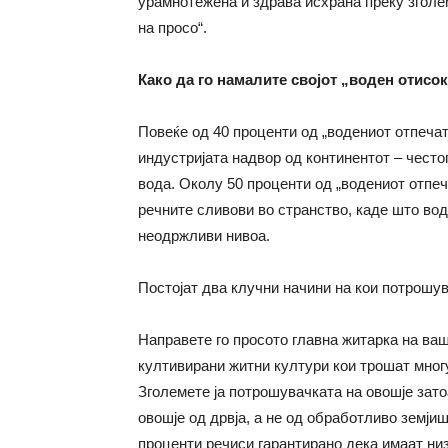
урамнотежена и здрава исхрана преку згол
на просо“.
Како да го намалите својот „воден отисо
Повеќе од 40 проценти од „водениот отпечат
индустријата надвор од континентот – често
вода. Околу 50 проценти од „водениот отпеч
речните сливови во странство, каде што вод
неодржливи нивоа.
Постојат два клучни начини на кои потрошув
Направете го просото главна житарка на ваш
култивирани житни култури кои трошат мног
Зголемете ја потрошувачката на овошје зато
овошје од дрвја, а не од обработливо земји
проценти речиси гарантирано дека имаат низо