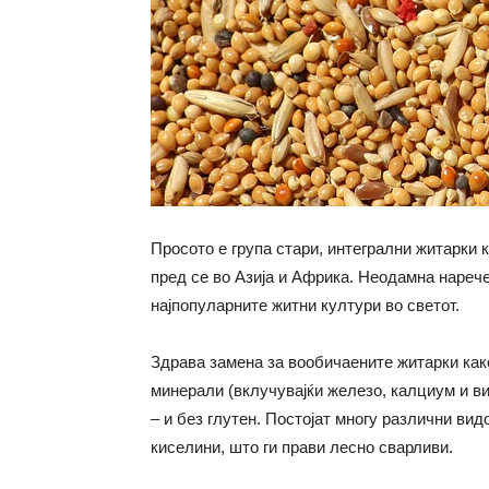
Просото е група стари, интегрални житарки 
пред се во Азија и Африка. Неодамна нарече
најпопуларните житни култури во светот.
Здрава замена за вообичаените житарки како
минерали (вклучувајќи железо, калциум и ви
– и без глутен. Постојат многу различни вид
киселини, што ги прави лесно сварливи.