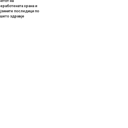
етот на
еработената храна и
јзините последици по
ашето здравје