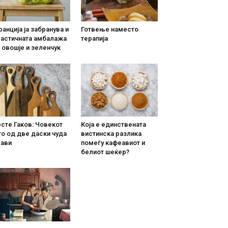
анција ја забранува и
Готвење наместо
ластичната амбалажа
терапија
 овошје и зеленчук
сте Гаков: Човекот
Која е единствената
о од две даски чуда
вистинска разлика
рави
помеѓу кафеавиот и
белиот шеќер?