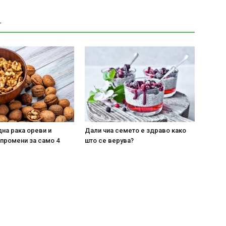
Т
на рака ореви и
Дали чиа семето е здраво како
 промени за само 4
што се верува?