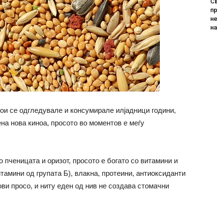
Св
пр
не
н
кои се одгледувале и консумирале илјадници години,
на нова киноа, просото во моментов е меѓу
 пченицата и оризот, просото е богато со витамини и
тамини од групата Б), влакна, протеини, антиоксиданти
ови просо, и ниту еден од нив не создава стомачни