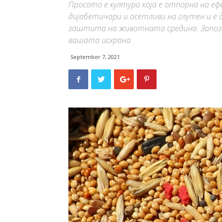
Просото е култура која е отпорна на е
дијабетичари и осетливи на глутен и е
заштита на животната средина. Запозна
вашата исхрана
September 7, 2021