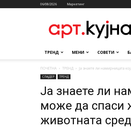
06/08/2026
Маркетинг
АРТКУЈНА
ТРЕНД
МЕНИ
СОВЕТИ
Б
ПОЧЕТНА
ТРЕНД
Ја знаете ли намирницата кој
СЛАЈДЕР
ТРЕНД
Ја знаете ли на
може да спаси 
животната сре