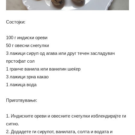
Состојки:
100 г индиски ореви
50 г овесни снегулки
3 лажици сируп од агава или друг течен засладувач
прстофат сол
1 гранче ванила или ванилин шеќер
3 лажици зрна какао
1 лажица вода
Приготвување:
1. Индиските ореви и овесните снегулки изблендирајте ги
ситно.
2. Додадете ги сирупот, ванилата, солта и водата и