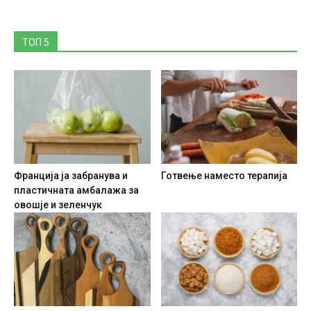
ТОП 5
Франција ја забранува и
Готвење наместо терапија
пластичната амбалажа за
овошје и зеленчук