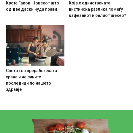
Крсте Гаков: Човекот што
Која е единствената
од две даски чуда прави
вистинска разлика помеѓу
кафеавиот и белиот шеќер?
Светот на преработената
храна и нејзините
последици по нашето
здравје