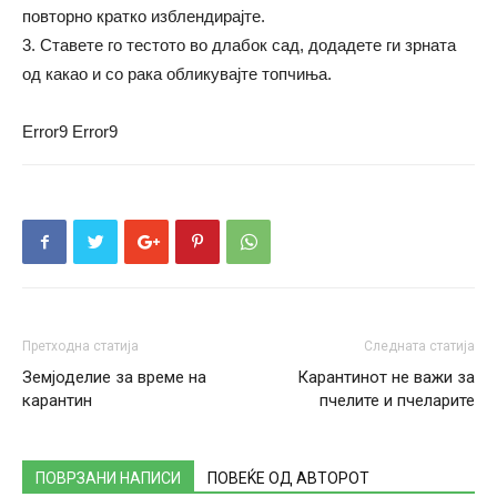
повторно кратко изблендирајте.
3. Ставете го тестото во длабок сад, додадете ги зрната
од какао и со рака обликувајте топчиња.
Error9
Error9
Претходна статија
Следната статија
Земјоделие за време на
Карантинот не важи за
карантин
пчелите и пчеларите
ПОВРЗАНИ НАПИСИ
ПОВЕЌЕ ОД АВТОРОТ