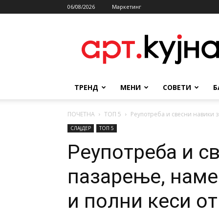
06/08/2026
Маркетинг
АРТКУЈНА
ТРЕНД
МЕНИ
СОВЕТИ
Б
ПОЧЕТНА
ТОП 5
Реупотреба и свесни навики 
СЛАЈДЕР
ТОП 5
Реупотреба и с
пазарење, наме
и полни кеси о