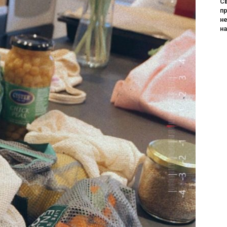
Св
пр
не
н