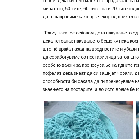
торби, дека кисело млеко се продавало на 
минатото, 50-тите, 60-тите, па и 70-тите год
да го направиме како прв чекор од приказнат
„Токму така, се сеќавам дека пакувањето од
дека тетрапак пакувањето беше кујнска корп
што нè враќа назад на вредностите и убави
да соработуваме со постари лица затоа што
особено важни за пренесување на идните ге
пофалат дека знаат да си зашијат чорапи, д
способности би сакала да ги пренесуваме на
знаењето на постарите, а во исто време ќе 