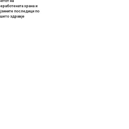
етот на
еработената храна и
јзините последици по
ашето здравје