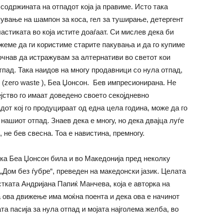
 содржината на отпадот која ја правиме. Исто така
пување на шампон за коса, гел за туширање, детергент
астиката во која истите доаѓаат. Си мислев дека би
жеме да ги користиме старите пакувања и да го купиме
почнав да истражувам за алтернативи во светот кои
пад. Така наидов на многу продавници со нула отпад,
д (zero waste ), Беа Џонсон. Бев импресионирана. Не
јство го имаат доведено своето секојдневно
от кој го продуцираат од една цела година, може да го
нашиот отпад. Знаев дека е многу, но дека двajца луѓе
 не бев свесна. Тоа е навистина, премногу.
ка Беа Џонсон била и во Македонија пред неколку
„Дом без ѓубре“, преведен на македонски јазик. Целата
тката Андријана Папиќ Манчева, која е авторка на
а ова движење има моќна поента и дека ова е начинот
ата пасија за нула отпад и мојата најголема желба, во