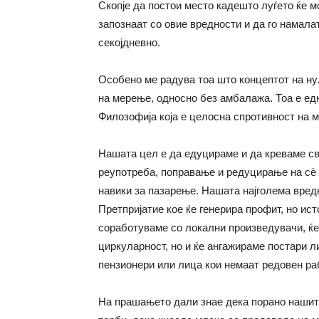
Скопје да постои место кадешто луѓето ќе м
запознаат со овие вредности и да го намала
секојдневно.
Особено ме радува тоа што концептот на ну
на мерење, односно без амбалажа. Тоа е едн
Филозофија која е целосна спротивност на 
Нашата цел е да едуцираме и да креваме с
реупотреба, поправање и редуцирање на сè
навики за пазарење. Нашата најголема вредн
Претпријатие кое ќе генерира профит, но ист
соработуваме со локални произведувачи, ќе 
циркуларност, но и ќе ангажираме постари л
пензионери или лица кои немаат редовен ра
На прашањето дали знае дека порано нашит