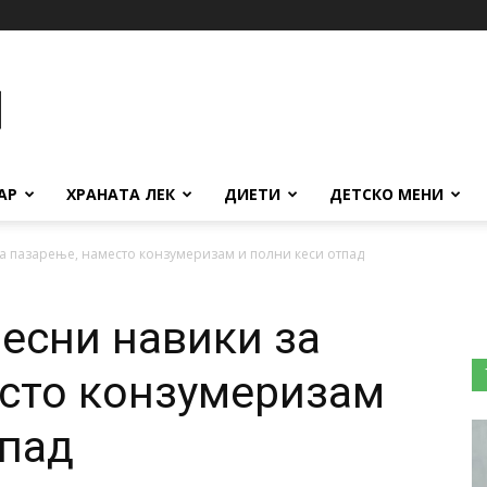
АР
ХРАНАТА ЛЕК
ДИЕТИ
ДЕТСКО МЕНИ
за пазарење, наместо конзумеризам и полни кеси отпад
весни навики за
сто конзумеризам
тпад