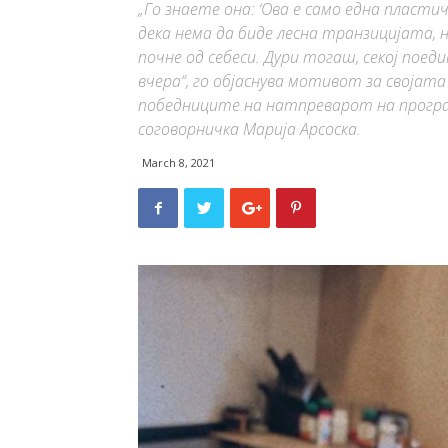
„Го знаете она: ‘Ова е само една пластич
дека нема да биде лесна транзицијата, но
почне од себеси. Дури тогаш, секој поед
вчера“, го објаснува мотивот за својата и
победниците на натпреварот на програм
соговорничка Марија Арсоска.
March 8, 2021