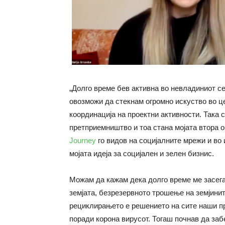
„Долго време бев активна во невладиниот се
овозможи да стекнам огромно искуство во ц
координација на проектни активности. Така 
претприемништво и тоа стана мојата втора о
Journey
го видов на социјалните мрежи и во 
мојата идеја за социјален и зелен бизнис.
Можам да кажам дека долго време ме засег
земјата, безрезервното трошење на земјини
рециклирањето е решението на сите наши пр
поради корона вирусот. Тогаш почнав да за