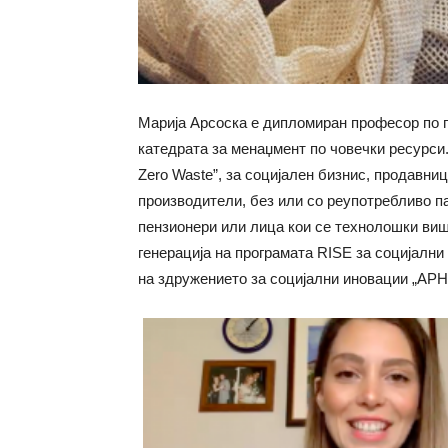
Mарија Арсоска е дипломиран професор по г
катедрата за менаџмент по човечки ресурси.
Zero Waste”, за социјален бизнис, продавн
производители, без или со реупотребливо па
пензионери или лица кои се технолошки виш
генерација на програмата RISE за социјални
на здружението за социјални иновации „АРН