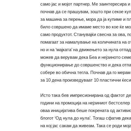
само јас и мојот партнер. Ме заинтересира и
почнав да се прашувам, зошто при секое ку
за машина за перење, мора да ја купиме и пл
било совршено да имаме место во кое ќе мо
само продуктот. Станувајќи свесна за ова, 
помагаат за намалување на количината на от
но и на ‘мајката’ на движењето за нула отпа
можев да верувам дека Беа и нејзиното семе
функционирање до совршенство и дека отпад
собере во обична тегла. Почнав да го мерам 
за 10 дена произведуваат 10 пластични ќеси,
Исто така бев импресионирана од фактот де
години на промоција на нејзиниот бестселер 
оваа иницијатива беше покрената од активис
блогот ‘Од нула до нула’. Тогаш сфатив дек
на кој јас сакам да живеам. Така се роди мој