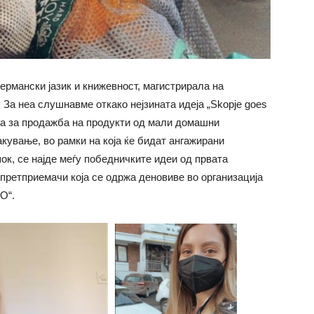
ермански јазик и книжевност, магистрирала на
 За неа слушнавме откако нејзината идеја „Skopje goes
ица за продажба на продукти од мали домашни
кување, во рамки на која ќе бидат ангажирани
ок, се најде меѓу победничките идеи од првата
 претприемачи која се одржа деновиве во организација
О“.