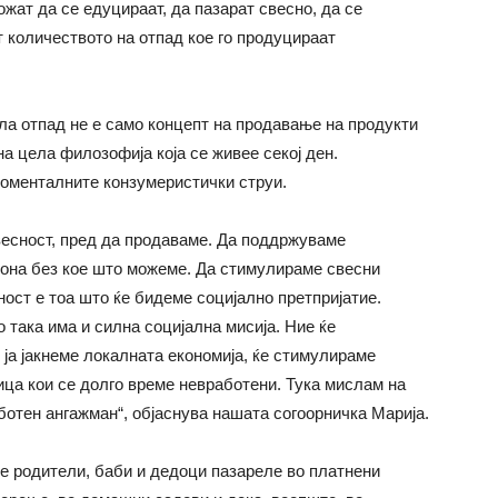
ожат да се едуцираат, да пазарат свесно, да се
т количеството на отпад кое го продуцираат
ла отпад не е само концепт на продавање на продукти
а цела филозофија која се живее секој ден.
моменталните конзумеристички струи.
весност, пред да продаваме. Да поддржуваме
 она без кое што можеме. Да стимулираме свесни
ост е тоа што ќе бидеме социјално претпријатие.
о така има и силна социјална мисија. Ние ќе
ја јакнеме локалната економија, ќе стимулираме
ица кои се долго време невработени. Тука мислам на
ботен ангажман“, објаснува нашата согоорничка Марија.
е родители, баби и дедоци пазареле во платнени