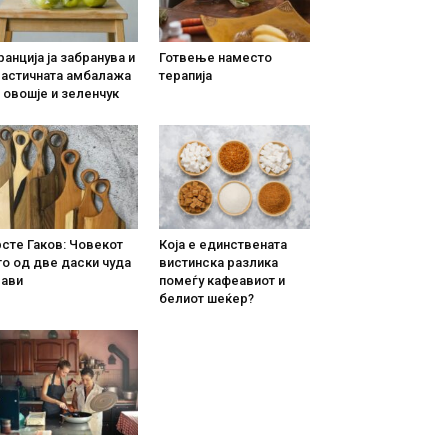
анција ја забранува и
Готвење наместо
ластичната амбалажа
терапија
 овошје и зеленчук
сте Гаков: Човекот
Која е единствената
о од две даски чуда
вистинска разлика
рави
помеѓу кафеавиот и
белиот шеќер?