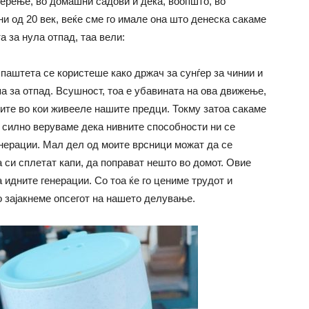
мерење, во домашни садови и дека, воопшто, во
ини од 20 век, веќе сме го имале она што денеска сакаме
а за нула отпад, таа вели:
 паштета се користеше како држач за сунѓер за чинии и
а за отпад. Всушност, тоа е убавината на ова движење,
ните во кои живееле нашите предци. Токму затоа сакаме
 силно веруваме дека нивните способности ни се
нерации. Мал дел од моите врсници можат да се
а си сплетат капи, да поправат нешто во домот. Овие
 идните генерации. Со тоа ќе го цениме трудот и
го зајакнеме опсегот на нашето делување.