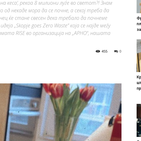
на кеса’, рекоа 8 милиони луѓе во светот?! Знам
 од некаде мора да се почне, а секој треба да
инец ќе стане свесен дека требало да почнеме
Фр
п
деја „Skopje goes Zero Waste” која се најде меѓу
за
ата RISE во организација на „АРНО“, нашата
455
0
Кр
шт
п