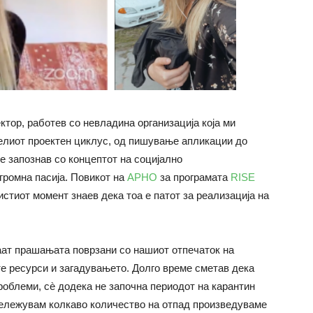
ктор, работев со невладина организација која ми
елиот проектен циклус, од пишување апликации до
се запознав со концептот на социјално
громна пасија. Повикот на
АРНО
за програмата
RISE
истиот момент знаев дека тоа е патот за реализација на
аат прашањата поврзани со нашиот отпечаток на
те ресурси и загадувањето. Долго време сметав дека
облеми, сè додека не започна периодот на карантин
бележувам колкаво количество на отпад произведуваме