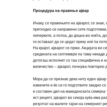
Процедура на правење ајвар
Инаку, со правењето на ајварот, се знае,
претходно се направени сите подготовки.
пиперките, а потоа, до доцна во ноќта, д
ги оставаат да се цедат преку ноќ па пото
На крајот, ајварот се пржи. Акцијата во 
средината на септември па таму некаде д
дотогаш исполнет со таа специфична и н
величество – ајварот, почнува повторно 
Мора да се признае дека ниту еден ајвар н
измачите и ќе си го подготвите заедно со
е составен дел на македонската семејна т
ист рецепт, ајварот во секоја куќа има ра
резултат на малите тајни на семејниот ре