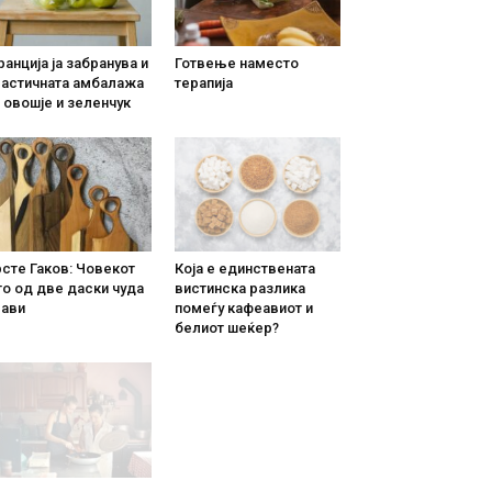
анција ја забранува и
Готвење наместо
ластичната амбалажа
терапија
 овошје и зеленчук
сте Гаков: Човекот
Која е единствената
о од две даски чуда
вистинска разлика
рави
помеѓу кафеавиот и
белиот шеќер?