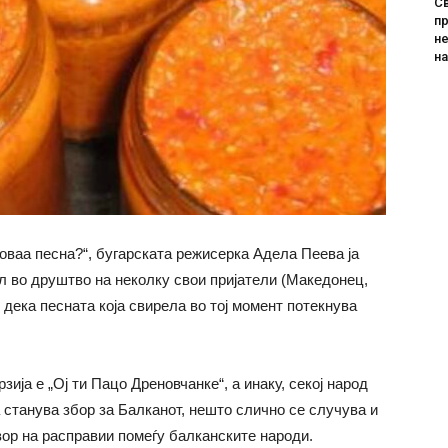
Св
пр
не
н
 оваа песна?“, бугарската режисерка Адела Пеева ја
л во друштво на неколку свои пријатели (Македонец,
л дека песната која свирела во тој момент потекнува
зија е „Ој ти Пацо Дреновчанке“, а инаку, секој народ
га станува збор за Балканот, нешто слично се случува и
звор на расправии помеѓу балканските народи.