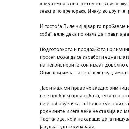
внимателно затоа што од тоа зависи вкус
знаат и по препорака. Инаку, во другите 
И госпоѓа Лиле чиј ајвар го пробавме 
соба“, вели дека почнала да прави ајва
Подготовката и продажбата на зимниц
просек може да се заработи една плат
на пензионерите кои имаат доволно ене
Оние кои имаат и свој зеленчук, имаа
„Јас и маж ми правиме заедно зимница
не е проблем продажбата, туку тоа ш
ни е побарувачката. Почнавме прво за 
роднините и сега веќе не ставија во м
Тафталиџе, која не сакаше да ја пишув
јавуваат уште купувачи.