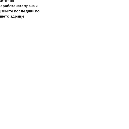
етот на
еработената храна и
јзините последици по
ашето здравје