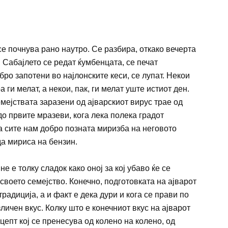
 се почнува рано наутро. Се разбира, откако вечерта
 Сабајлето се редат ќумбенцата, се печат
обро запотени во најлонските кеси, се лупат. Некои
а ги мелат, а некои, пак, ги мелат уште истиот ден.
семејствата заразени од ајварскиот вирус трае од
о првите мразеви, кога лека полека градот
а сите нам добро позната миризба на неговото
да мириса на бензин.
е е толку сладок како оној за кој убаво ќе се
 своето семејство. Конечно, подготовката на ајварот
радиција, а и факт е дека дури и кога се прави по
зличен вкус. Колку што е конечниот вкус на ајварот
цепт кој се пренесува од колено на колено, од