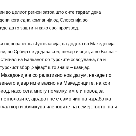
ии во целиот регион затоа што сите тврдат дека
дени кога една компанија од Словенија во
иде да го заштити како свој производ.
ви од поранешна Југославија, па додека во Македонија
и, во Србија се додава сол, шеќер и оцет, а во Босна –
 стигнал на Балканот со турските освојувања, па и
турскиот збор „хајвар“ што значи – кавијар.
 Македонија е со релативно нов датум, некаде по
авењето ајвар им е важно на Македонците, на кои
иод, иако сега многу помалку,
им е и повод за
т етнолозите, ајварот не е само чин на изработка
туал кој ги зближува членовите на семејството, па и