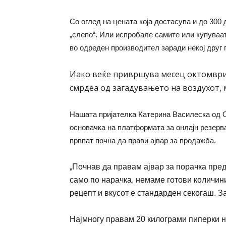
Со оглед на цената која достасува и до 300 д
„слепо“. Или испробале самите или купуваа
во одреден производител заради некој друг 
Иако веќе привршува месец октомври
смрдеа од загадувањето на воздухот, м
Нашата пријателка Катерина Василеска од О
основачка на платформата за онлајн резерва
првпат почна да прави ајвар за продажба.
„Почнав да правам ајвар за порачка пред
само по нарачка, немаме готови количин
рецепт и вкусот е стандарден секогаш. За
Најмногу правам 20 килограми пиперки н