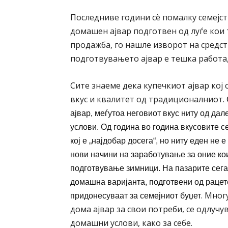
Последниве години сè помалку семејств
домашен ајвар подготвен од луѓе кои
продажба, го нашле изворот на средств
подготвувањето ајвар е тешка работа, 
Сите знаеме дека купечкиот ајвар кој 
вкус и квалитет од традиционалниот.
ајвар, меѓутоа неговиот вкус ниту од дал
услови. Од година во година вкусовите се
кој е „најдобар досега“, но ниту еден не 
нови начини на заработување за оние кои
подготвување зимници.
Н
а пазарите сег
домашна варијанта, подготвени од рацете
. Мног
придонесуваат за семејниот буџет
дома ајвар за свои потреби, се одлучув
домашни услови, како за себе.