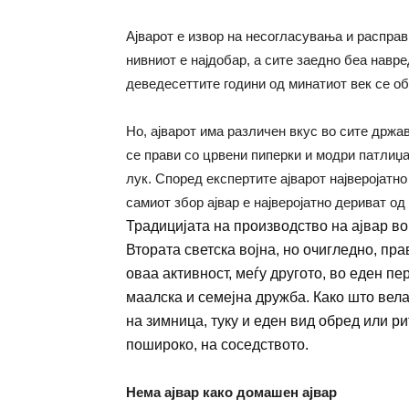
Ајварот е извор на несогласувања и расправ
нивниот е најдобар, а сите заедно беа навре
деведесеттите години од минатиот век се об
Но, ајварот има различен вкус во сите држа
се прави со црвени пиперки и модри патлиџан
лук. Според експертите ајварот најверојатно
самиот збор ајвар е најверојатно дериват од 
Традицијата на производство на ајвар во
Втората светска војна, но очигледно, пр
оваа активност, меѓу другото,
во еден пер
маалска и семејна дружба. Како што вела
на зимница, туку и еден вид обред или ри
пошироко, на соседството.
Нема ајвар како домашен ајвар