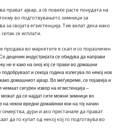
а прават ајвар, а сè повеќе расте понудата на
 токму во подготвувањето зимници за
а за својата егзистенција. Тие велат дека иако
сепак се исплати.
се продава во маркетите е скап и со поразличен
Со децении индустријата се обидува да направи
еку не е како на оној кој се прави во домашни
 подобруваат и секоја година излегува по некој нов
е како домашниот ајвар. Во меѓувреме, се појавија и
 немаат сигурен извор на егзистенција –
а можат да се најдат сите можни зимници во
 на некои вредни домаќинки кои на тој начин
у семејства, дури и ако престанале да прават
аат да го купат од некој кој го подготвува во