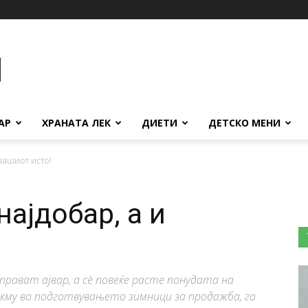
АР
ХРАНАТА ЛЕК
ДИЕТИ
ДЕТСКО МЕНИ
 вашиот исто!
најдобар, а и
прават ајвар, а сè повеќе расте понудата на
окму во подготвувањето зимници за продажба, го