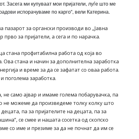
от. Засега ми купуваат мои пријатели, луѓе што ме
градови испорачуваме по карго“, вели Катерина.
на пазарот за органски производи во „Јавна
р прво за пријатели, а сега и по нарачка.
а стана профитабилна работа од која во
а. Ова стана и начин за дополнителна заработка
ргија и време за да се зафатат со оваа работа.
т и поголема заработка.
, не само ајвар и имаме голема побарувачка, па
то не можеме да произведеме толку колку што
децата, па за пријателите на децата, па за
ашина“, се смее и нашата сосетка од скопско
аме со име и презиме за да не почнат да им се