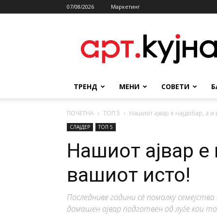
07/08/2026
Маркетинг
АРТКУЈНА
ТРЕНД
МЕНИ
СОВЕТИ
Б
ПОЧЕТНА
ТОП 5
Нашиот ајвар е најдобар, а и
СЛАЈДЕР
ТОП 5
Нашиот ајвар е 
вашиот исто!
Последниве години сè помалку семејства 
домашен ајвар подготвен од луѓе кои т