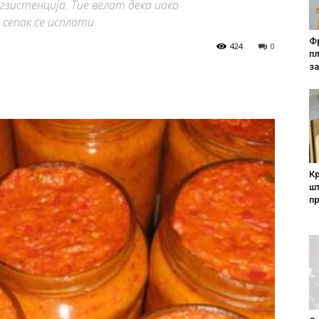
гзистенција. Тие велат дека иако
сепак се исплати
Фр
424
0
п
за
Кр
шт
п