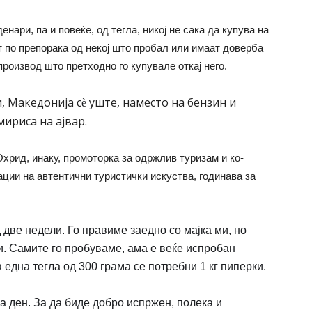
енари, па и повеќе, од тегла, никој не сака да купува на
т по препорака од некој што пробал или имаат доверба
производ што претходно го купувале откај него.
, Македонија с
уште, наместо на бензин и
è
ириса на ајвар.
хрид, инаку, промоторка за одржлив туризам и ко-
ции на автентични туристички искуства, годинава за
 две недели. Го правиме заедно со мајка ми, но
и. Самите го пробуваме, ама е веќе испробан
 една тегла од 300 грама се потребни 1 кг пиперки.
а ден. За да биде добро испржен, полека и