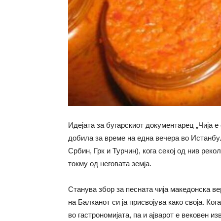
Идејата за бугарскиот документарец „Чија е
добила за време на една вечера во Истанбу
Србин, Грк и Турчин), кога секој од нив реко
токму од неговата земја.
Станува збор за песната чија македонска вер
на Балканот си ја присвојува како своја. Ко
во гастрономијата, па и ајварот е вековен и