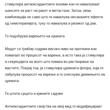
стимулира антиоксидантните ензими кои ги намалуваат
шансите за раст на ракот и метастази. Затоа, оваа
комбинација не само што ги намалува несаканите ефекти
од хемотерапијата, туку го намалува и ризикот од рак.
Го подобрува варењето на храната
Медот со ѓумбир содржи високо ниво на протеини кои
помагаат во процесот на варење, а исто така ја стимулира
и секрецијата на жолч што помага во растворање на
мастите. Покрај тоа, ја стимулира цревната флора, која го
забрзува процесот на варење и го олеснува движењето на
цревата.
Ги штити срцето и крвните садови
Антиоксидантните својства на овој мед го модифицираат