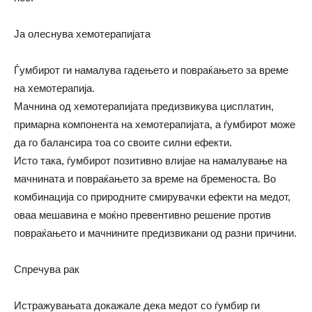
Ја олеснува хемотерапијата
Ѓумбирот ги намалува гадењето и повраќањето за време
на хемотерапија.
Мачнина од хемотерапијата предизвикува цисплатин,
примарна компонента на хемотерапијата, а ѓумбирот може
да го балансира тоа со своите силни ефекти.
Исто така, ѓумбирот позитивно влијае на намалување на
мачнината и повраќањето за време на бременоста. Во
комбинација со природните смирувачки ефекти на медот,
оваа мешавина е моќно превентивно решение против
повраќањето и мачнините предизвикани од разни причини.
Спречува рак
Истражувањата докажале дека медот со ѓумбир ги