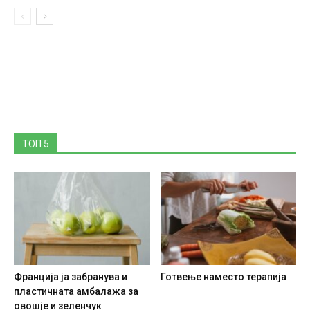
ТОП 5
Франција ја забранува и
Готвење наместо терапија
пластичната амбалажа за
овошје и зеленчук