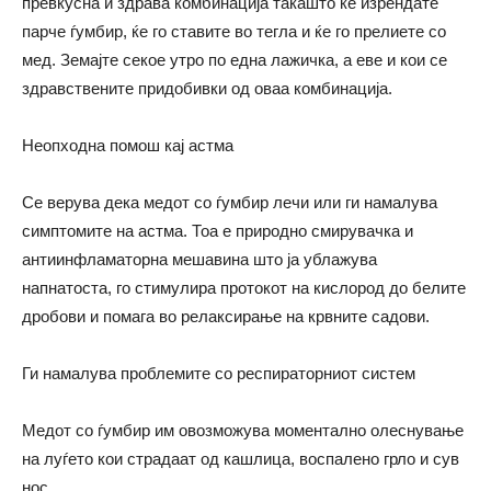
превкусна и здрава комбинација такашто ќе изрендате
парче ѓумбир, ќе го ставите во тегла и ќе го прелиете со
мед. Земајте секое утро по една лажичка, а еве и кои се
здравствените придобивки од оваа комбинација.
Неопходна помош кај астма
Се верува дека медот со ѓумбир лечи или ги намалува
симптомите на астма. Тоа е природно смирувачка и
антиинфламаторна мешавина што ја ублажува
напнатоста, го стимулира протокот на кислород до белите
дробови и помага во релаксирање на крвните садови.
Ги намалува проблемите со респираторниот систем
Медот со ѓумбир им овозможува моментално олеснување
на луѓето кои страдаат од кашлица, воспалено грло и сув
нос.