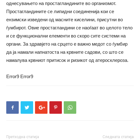
однесувањето на простагландините во организмот.
Простагландините се липидни соединенија кои се
ензимски изведени од масните киселини, присутни во
ѓумбирот. Овие простагландини се наоѓаат во целото тело
и се функционални елементи во скоро сите системи на
органи. За здравјето на срцето е важно медот со ѓумбир
да ја намали напнатоста на крвните садови, со што се
намалува крвниот притисок и ризикот од атеросклероза.
Error9
Error9
Претходна статија
Следната статија