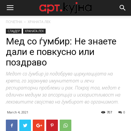
ПОЧЕТНА
ХРАНАТА ЛЕК
СЛАЈДЕР
ХРАНАТА ЛЕК
Мед со ѓумбир: Не знаете
дали е повкусно или
поздраво
Медот со ѓумбир ја подобрува циркулацијата на
крвта, го зајакнува имунитетот и лечи
респираторни проблеми и рак. Покрај тоа, медот е
одличен медиум за апсорпција и искористливост на
лековитите својства на ѓумбирот во организмот.
March 4, 2021
707
0