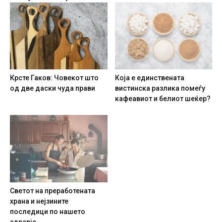
Крсте Гаков: Човекот што
Која е единствената
од две даски чуда прави
вистинска разлика помеѓу
кафеавиот и белиот шеќер?
Светот на преработената
храна и нејзините
последици по нашето
здравје