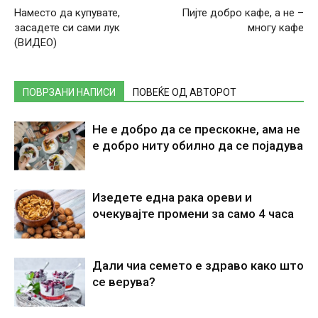
Наместо да купувате,
Пијте добро кафе, а не –
засадете си сами лук
многу кафе
(ВИДЕО)
ПОВРЗАНИ НАПИСИ
ПОВЕЌЕ ОД АВТОРОТ
Не е добро да се прескокне, ама не
е добро ниту обилно да се појадува
Изедете една рака ореви и
очекувајте промени за само 4 часа
Дали чиа семето е здраво како што
се верува?