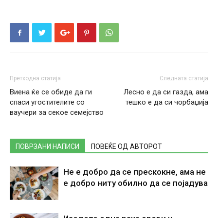
Претходна статија
Следната статија
Виена ќе се обиде да ги
Лесно е да си газда, ама
спаси угостителите со
тешко е да си чорбаџија
ваучери за секое семејство
ПОВРЗАНИ НАПИСИ
ПОВЕЌЕ ОД АВТОРОТ
Не е добро да се прескокне, ама не
е добро ниту обилно да се појадува