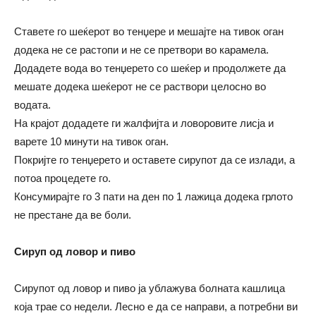
Ставете го шеќерот во тенџере и мешајте на тивок оган
додека не се растопи и не се претвори во карамела.
Додадете вода во тенџерето со шеќер и продолжете да
мешате додека шеќерот не се раствори целосно во
водата.
На крајот додадете ги жалфијта и ловоровите лисја и
варете 10 минути на тивок оган.
Покријте го тенџерето и оставете сирупот да се излади, а
потоа процедете го.
Консумирајте го 3 пати на ден по 1 лажица додека грлото
не престане да ве боли.
Сируп од ловор и пиво
Сирупот од ловор и пиво ја ублажува болната кашлица
која трае со недели. Лесно е да се направи, а потребни ви