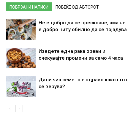
ПОВРЗАНИ НАПИСИ
ПОВЕЌЕ ОД АВТОРОТ
Не е добро да се прескокне, ама не
е добро ниту обилно да се појадува
Изедете една рака ореви и
очекувајте промени за само 4 часа
Дали чиа семето е здраво како што
се верува?