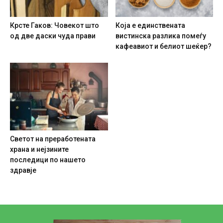
Крсте Гаков: Човекот што
Која е единствената
од две даски чуда прави
вистинска разлика помеѓу
кафеавиот и белиот шеќер?
Светот на преработената
храна и нејзините
последици по нашето
здравје