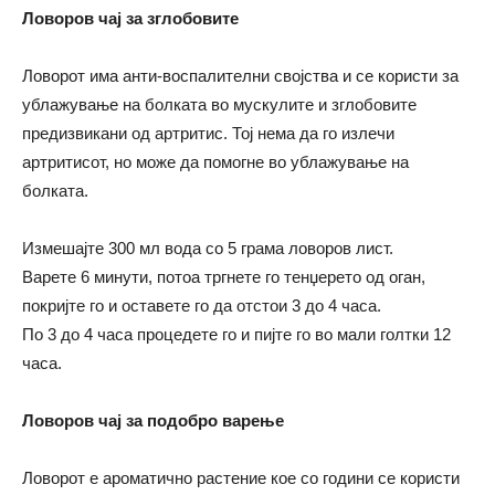
Ловоров чај за зглобовите
Ловорот има анти-воспалителни својства и се користи за
ублажување на болката во мускулите и зглобовите
предизвикани од артритис. Тој нема да го излечи
артритисот, но може да помогне во ублажување на
болката.
Измешајте 300 мл вода со 5 грама ловоров лист.
Варете 6 минути, потоа тргнете го тенџерето од оган,
покријте го и оставете го да отстои 3 до 4 часа.
По 3 до 4 часа процедете го и пијте го во мали голтки 12
часа.
Ловоров чај за подобро варење
Ловорот е ароматично растение кое со години се користи