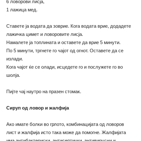
6 ловорови лисја,
1 лажица мед.
Ставете ја водата да зоврие. Кога водата врие, додадете
лажичка цимет и ловоровите лисја.
Намалете ја топлината и оставете да врие 5 минути.
По 5 минути, тргнете го чајот од огнот. Оставете да се
излади.
Кога чајот ќе се олади, исцедете го и послужете го во
шолја.
Пијте чај наутро на празен стомак.
Сируп од ловор и жалфија
Ако имате болки во грлото, комбинацијата од ловоров
лист и жалфија исто така може да помогне. Жалфијата
има антибактериски, антисептички, антивирусни и