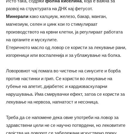
Исто така, содржи
фолна киселина
, која е важна за
развој на структурата на ДНК кај фетусот.
Минерали
како калциум, железо, бакар, манган,
магнезиум, селен и цинк кои го стимулираат
производството на крвни клетки, ја регулираат работата
на органите и мускулите.
Етеричното масло од ловор се користи за лекување рани,
изгореници или воспаленија и за ублажување на болка.
Ловоровиот чај помага во чистење на синусите и борба
против настинки и грип. Се користи во лекување на
губење на апетит, дијабетес и кардиоваскуларни
нарушувања. Има смирувачки ефект, затоа се користи за
лекување на нервоза, напнатост и несоница.
Треба да се напомене дека овие употреби на ловор за
здравствени цели не се научно потврдени, но лековитите
својства на ловорот се забележани искуствено преку