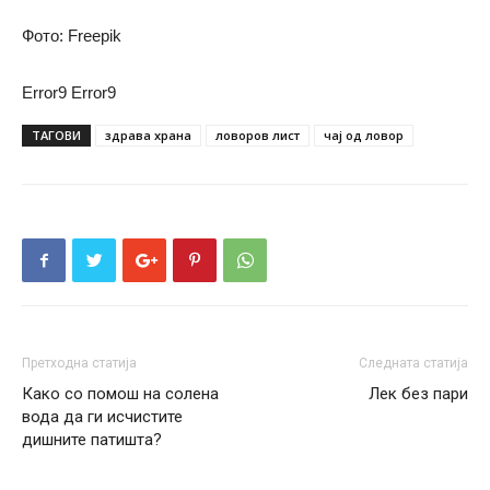
Фото: Freepik
Error9
Error9
ТАГОВИ
здрава храна
ловоров лист
чај од ловор
Претходна статија
Следната статија
Како со помош на солена
Лек без пари
вода да ги исчистите
дишните патишта?