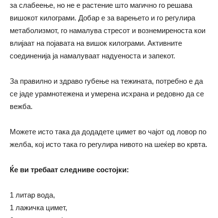
за слабеење, но не е растение што магично го решава
вишокот килограми. Добар е за варењето и го регулира
метаболизмот, го намалува стресот и вознемиреноста кои
влијаат на појавата на вишок килограми. Активните
соединенија ја намалуваат надуеноста и запекот.
За правилно и здраво губење на тежината, потребно е да
се јаде урамнотежена и умерена исхрана и редовно да се
вежба.
Можете исто така да додадете цимет во чајот од ловор по
желба, кој исто така го регулира нивото на шеќер во крвта.
Ќе ви требаат следниве состојки:
1 литар вода,
1 лажичка цимет,