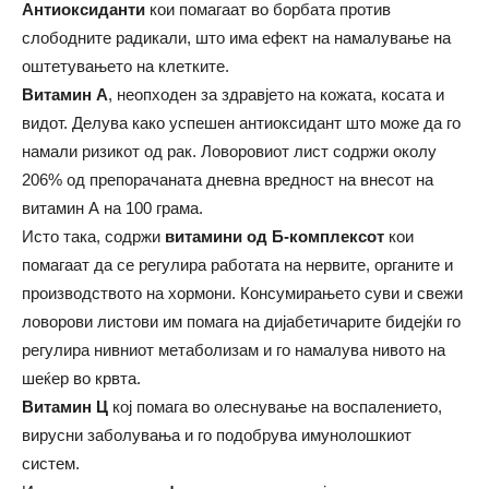
Антиоксиданти
кои помагаат во борбата против
слободните радикали, што има ефект на намалување на
оштетувањето на клетките.
Витамин А
, неопходен за здравјето на кожата, косата и
видот. Делува како успешен антиоксидант што може да го
намали ризикот од рак. Ловоровиот лист содржи околу
206% од препорачаната дневна вредност на внесот на
витамин А на 100 грама.
Исто така, содржи
витамини од Б-комплексот
кои
помагаат да се регулира работата на нервите, органите и
производството на хормони. Консумирањето суви и свежи
ловорови листови им помага на дијабетичарите бидејќи го
регулира нивниот метаболизам и го намалува нивото на
шеќер во крвта.
Витамин Ц
кој помага во олеснување на воспалението,
вирусни заболувања и го подобрува имунолошкиот
систем.