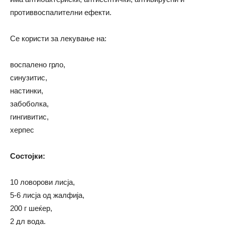
противвоспалителни ефекти.
Се користи за лекување на:
воспалено грло,
синузитис,
настинки,
забоболка,
гингивитис,
херпес
Состојки:
10 ловорови лисја,
5-6 лисја од жалфија,
200 г шеќер,
2 дл вода.