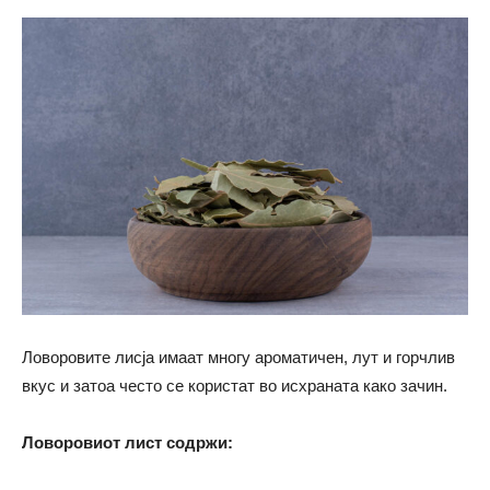
Ловоровите лисја имаат многу ароматичен, лут и горчлив
вкус и затоа често се користат во исхраната како зачин.
Ловоровиот лист содржи: