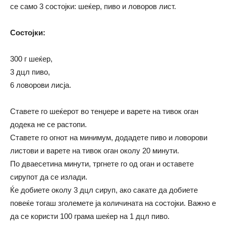
се само 3 состојки: шеќер, пиво и ловоров лист.
Состојки:
300 г шеќер,
3 дцл пиво,
6 ловорови лисја.
Ставете го шеќерот во тенџере и варете на тивок оган
додека не се растопи.
Ставете го огнот на минимум, додадете пиво и ловорови
листови и варете на тивок оган околу 20 минути.
По дваесетина минути, тргнете го од оган и оставете
сирупот да се излади.
Ќе добиете околу 3 дцл сируп, ако сакате да добиете
повеќе тогаш зголемете ја количината на состојки. Важно е
да се користи 100 грама шеќер на 1 дцл пиво.