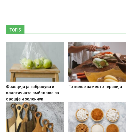
ТОП 5
Франција ја забранува и
Готвење наместо терапија
пластичната амбалажа за
овошје и зеленчук