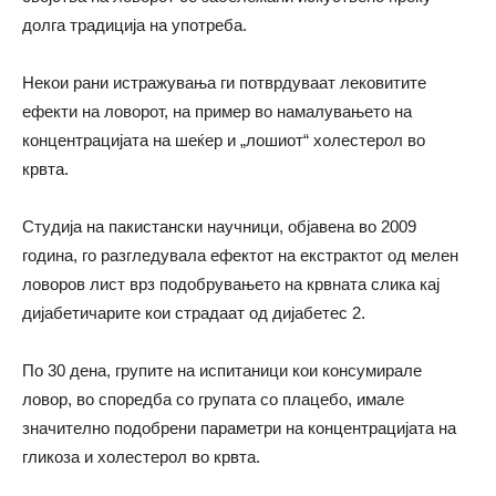
долга традиција на употреба.
Некои рани истражувања ги потврдуваат лековитите
ефекти на ловорот, на пример во намалувањето на
концентрацијата на шеќер и „лошиот“ холестерол во
крвта.
Студија на пакистански научници, објавена во 2009
година, го разгледувала ефектот на екстрактот од мелен
ловоров лист врз подобрувањето на крвната слика кај
дијабетичарите кои страдаат од дијабетес 2.
По 30 дена, групите на испитаници кои консумирале
ловор, во споредба со групата со плацебо, имале
значително подобрени параметри на концентрацијата на
гликоза и холестерол во крвта.