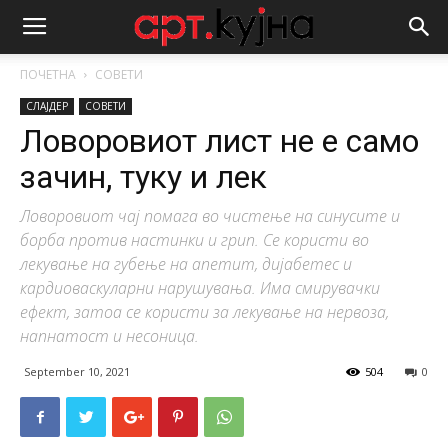
ПОЧЕТНА
СОВЕТИ
СЛАЈДЕР
СОВЕТИ
Ловоровиот лист не е само
зачин, туку и лек
Ловоровиот чај помага во чистење на синусите и
борба против настинки и грип. Се користи во
лекување на губење на апетит, дијабетес и
кардиоваскуларни нарушувања. Има смирувачки
ефект, затоа се користи за лекување на нервоза,
напнатост и несоница.
September 10, 2021
504
0