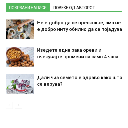
ПОВРЗАНИ НАПИСИ
ПОВЕЌЕ ОД АВТОРОТ
Не е добро да се прескокне, ама не
е добро ниту обилно да се појадува
Изедете една рака ореви и
очекувајте промени за само 4 часа
Дали чиа семето е здраво како што
се верува?