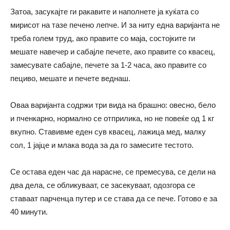
Затоа, засукајте ги ракавите и наполнете ја куќата со
мирисот на тазе печено лепче. И за ниту една варијанта не
треба голем труд, ако правите со маја, состојките ги
мешате навечер и сабајле печете, ако правите со квасец,
замесувате сабајле, печете за 1-2 часа, ако правите со
пециво, мешате и печете веднаш.
Оваа варијанта содржи три вида на брашно: овесно, бело
и пченкарно, нормално се отприлика, но не повеќе од 1 кг
вкупно. Ставивме еден сув квасец, лажица мед, малку
сол, 1 јајце и млака вода за да го замесите тестото.
Се остава еден час да нарасне, се премесува, се дели на
два дела, се обликуваат, се засекуваат, одозгора се
ставаат парченца путер и се става да се пече. Готово е за
40 минути.