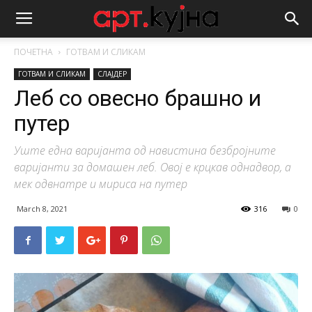
ПОЧЕТНА
ГОТВАМ И СЛИКАМ
ГОТВАМ И СЛИКАМ
СЛАЈДЕР
Леб со овесно брашно и
путер
Уште една варијанта од навистина безбројните
варијанти за домашен леб. Овој е крцкав однадвор, а
мек одвнатре и мириса на путер
March 8, 2021
316
0