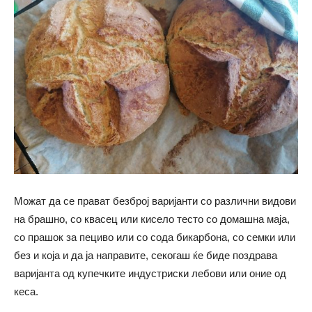
Можат да се прават безброј варијанти со различни видови
на брашно, со квасец или кисело тесто со домашна маја,
со прашок за пециво или со сода бикарбона, со семки или
без и која и да ја направите, секогаш ќе биде поздрава
варијанта од купечките индустриски лебови или оние од
кеса.