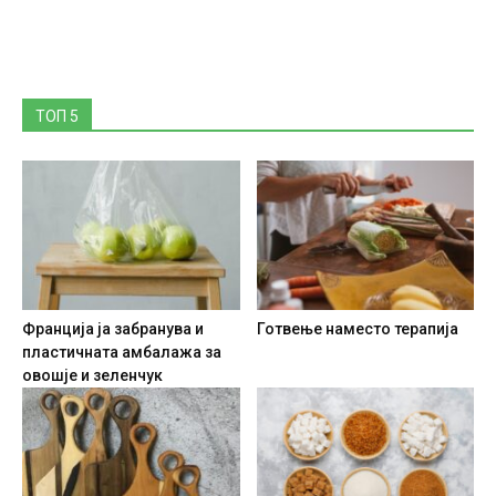
ТОП 5
Франција ја забранува и
Готвење наместо терапија
пластичната амбалажа за
овошје и зеленчук