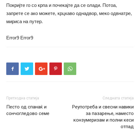
Покријте го со крпа и почекајте да се олади. Потоа,
запрете се ако можете, крцкаво однадвор, меко одвнатре,
мириса на путер.
Error9
Error9
Претходна статија
Следната статија
Песто од спанаќ и
Реупотреба и свесни навики
сончогледово семе
за пазарење, наместо
конзумеризам и полни кеси
отпад