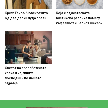
Крсте Гаков: Човекот што
Која е единствената
од две даски чуда прави
вистинска разлика помеѓу
кафеавиот и белиот шеќер?
Светот на преработената
храна и нејзините
последици по нашето
здравје