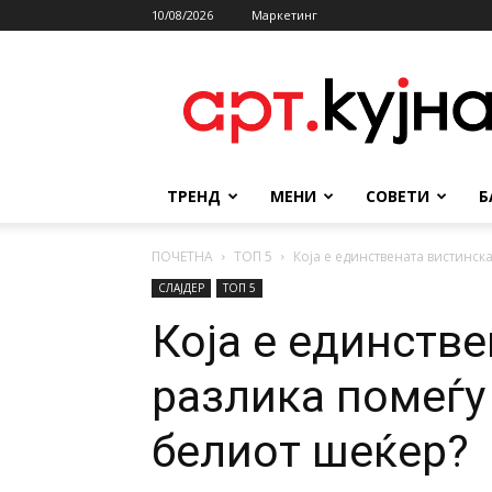
10/08/2026
Маркетинг
АРТКУЈНА
ТРЕНД
МЕНИ
СОВЕТИ
Б
ПОЧЕТНА
ТОП 5
Која е единствената вистинск
СЛАЈДЕР
ТОП 5
Која е единств
разлика помеѓу
белиот шеќер?