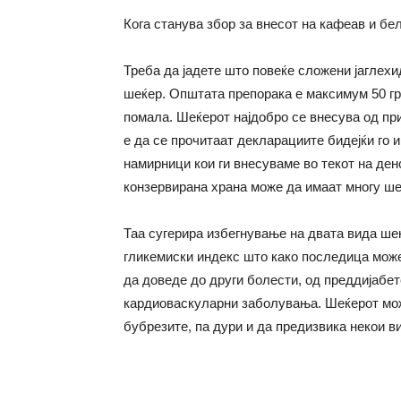
Кога станува збор за внесот на кафеав и бел
Треба да јадете што повеќе сложени јаглехи
шеќер. Општата препорака е максимум 50 гр
помала. Шеќерот најдобро се внесува од при
е да се прочитаат декларациите бидејќи го 
намирници кои ги внесуваме во текот на ден
конзервирана храна може да имаат многу ше
Таа сугерира избегнување на двата вида ше
гликемиски индекс што како последица може
да доведе до други болести, од преддијабет
кардиоваскуларни заболувања. Шеќерот мож
бубрезите, па дури и да предизвика некои ви