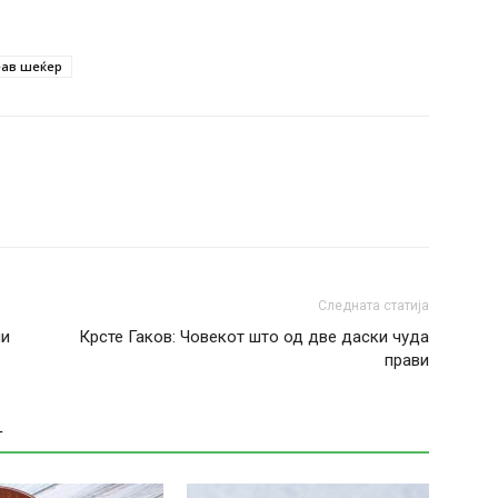
ав шеќер
Следната статија
ни
Крсте Гаков: Човекот што од две даски чуда
прави
Т