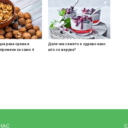
на рака ореви и
Дали чиа семето е здраво како
 промени за само 4
што се верува?
 НАС
С