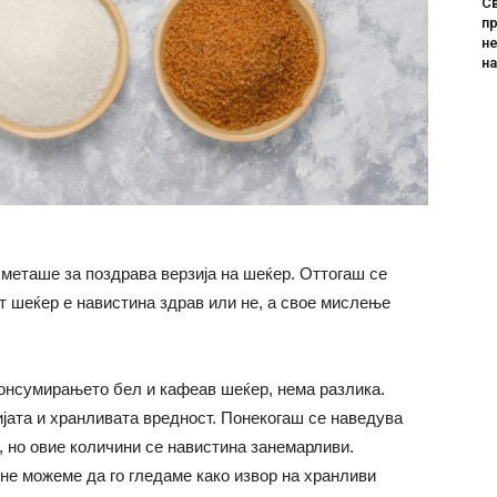
Св
пр
не
н
сметаше за поздрава верзија на шеќер. Оттогаш се
т шеќер е навистина здрав или не, а свое мислење
консумирањето бел и кафеав шеќер, нема разлика.
ијата и хранливата вредност. Понекогаш се наведува
 но овие количини се навистина занемарливи.
не можеме да го гледаме како извор на хранливи