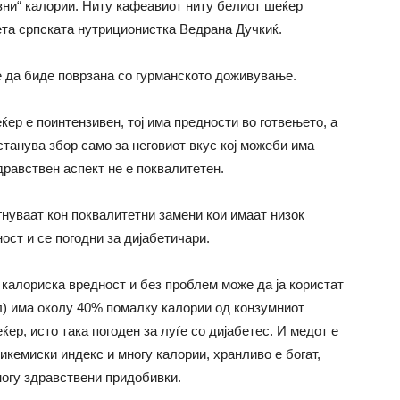
разни“ калории. Ниту кафеавиот ниту белиот шеќер
та српската нутриционистка Ведрана Дучкиќ.
 да биде поврзана со гурманското доживување.
ќер е поинтензивен, тој има предности во готвењето, а
станува збор само за неговиот вкус кој можеби има
дравствен аспект не е поквалитетен.
гнуваат кон поквалитетни замени кои имаат низок
ост и се погодни за дијабетичари.
 калориска вредност и без проблем може да ја користат
л) има околу 40% помалку калории од конзумниот
ер, исто така погоден за луѓе со дијабетес. И медот е
икемиски индекс и многу калории, хранливо е богат,
многу здравствени придобивки.