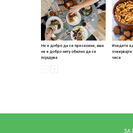
Не е добро да се прескокне, ама
Изедете ед
не е добро ниту обилно да се
очекувајте
појадува
часа
ЗА