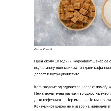
Фото: Freepik
Пред околу 10 години, кафеавиот шеќер се 
водеа многу полемики за тоа дали кафеавио
даваат и нутриционистите.
Кога гледаме од здравствен аспект помеѓу 
Нема значителни разлики во однос на енерг
дека кафеавиот шеќер има повеќе минерали,
Конзумниот шеќер не е извор на минерали и 