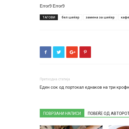
Error9
Error9
ТАГОВИ
бел шеќер
замена за шеќер
кафе
Претходна статија
Еден сок од портокал еднаков на три кроф
ПОВРЗАНИ НАПИСИ
ПОВЕЌЕ ОД АВТОРО