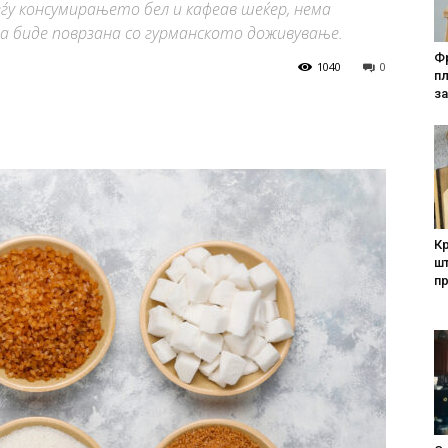
ѓу консумирањето бел и кафеав шеќер, нема
да биде поврзана со гурманското доживување.
Фр
1040
0
п
за
Кр
шт
п