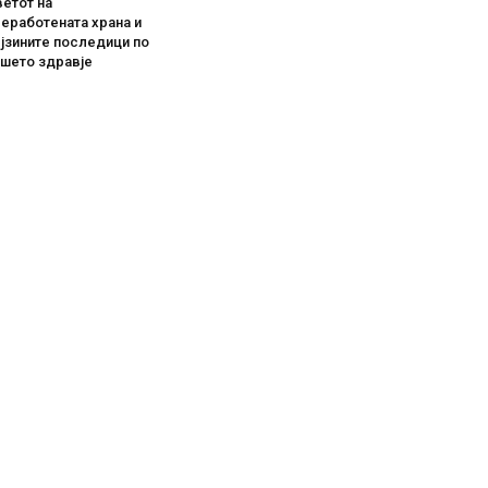
етот на
еработената храна и
јзините последици по
ашето здравје