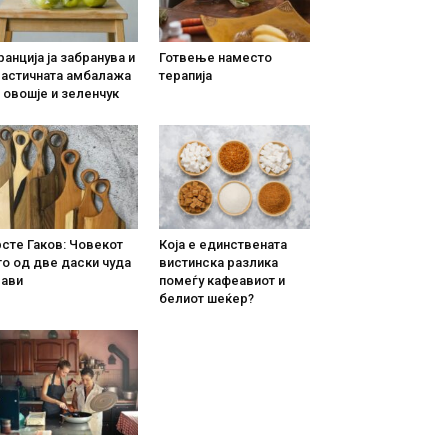
анција ја забранува и
Готвење наместо
ластичната амбалажа
терапија
 овошје и зеленчук
сте Гаков: Човекот
Која е единствената
о од две даски чуда
вистинска разлика
рави
помеѓу кафеавиот и
белиот шеќер?