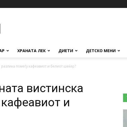
АР
ХРАНАТА ЛЕК
ДИЕТИ
ДЕТСКО МЕНИ
а разлика помеѓу кафеавиот и белиот шеќер?
ената вистинска
 кафеавиот и