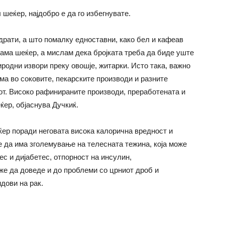
 шеќер, најдобро е да го избегнувате.
драти, а што помалку едноставни, како бел и кафеав
ама шеќер, а мислам дека бројката треба да биде уште
родни извори преку овошје, житарки. Исто така, важно
има во соковите, пекарските производи и разните
от. Високо рафинираните производи, преработената и
ќер, објаснува Дучкиќ.
ќер поради неговата висока калорична вредност и
 да има зголемување на телесната тежина, која може
ес и дијабетес, отпорност на инсулин,
е да доведе и до проблеми со црниот дроб и
дови на рак.