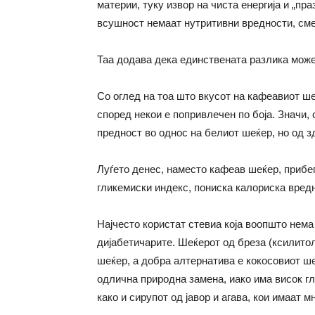
материи, туку извор на чиста енергија и „п
всушност немаат нутритивни вредности, сме
Таа додава дека единствената разлика може
Со оглед на тоа што вкусот на кафеавиот ше
според некои е попривлечен по боја. Значи, 
предност во однос на белиот шеќер, но од з
Луѓето денес, наместо кафеав шеќер, прибе
гликемиски индекс, пониска калориска вредн
Најчесто користат стевиа која воопшто нема
дијабетичарите. Шеќерот од бреза (ксилито
шеќер, а добра алтернатива е кокосовиот шеќ
одлична природна замена, иако има висок гл
како и сирупот од јавор и агава, кои имаат 