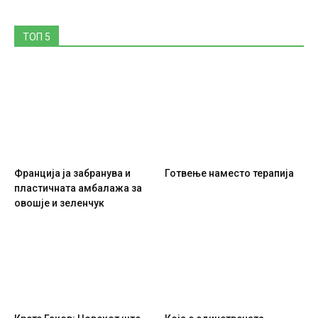
ТОП 5
Франција ја забранува и
Готвење наместо терапија
пластичната амбалажа за
овошје и зеленчук