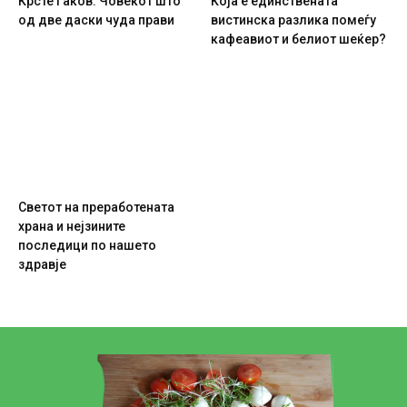
Крсте Гаков: Човекот што
Која е единствената
од две даски чуда прави
вистинска разлика помеѓу
кафеавиот и белиот шеќер?
Светот на преработената
храна и нејзините
последици по нашето
здравје