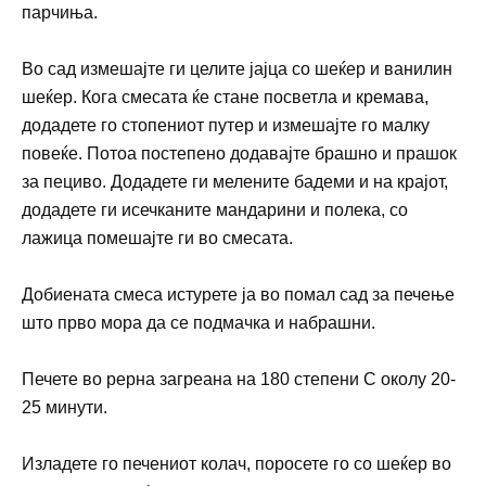
парчиња.
Во сад измешајте
ги
цели
те
јајца со шеќер и ванилин
шеќер. Кога
с
м
е
сата
ќе стане посветла
и
кремава,
додадете го стопениот путер
и измешајте го малку
повеќе. Потоа постепено додавајте брашно и прашок
за пециво. Додадете ги мелените бадеми и на крајот,
додадете
ги исе
ч
каните мандарини
и полека, со
лажица помешајте ги во смесата
.
Добиената
смес
а истурете ја во помал сад за печење
што прво мора да се подмачка и
набрашни.
Печете во рерна загреана на 180
степени
C
околу
20-
25 минути.
Изладете
го
печен
иот колач
, по
росете го
со шеќер во