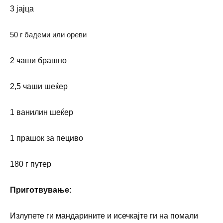
3 јајца
50 г бадеми или ореви
2 чаши брашно
2,5 чаши шеќер
1 ванилин шеќер
1 прашок за пециво
180 г путер
П
риготвување
:
Излупете ги мандарините и исе
ч
кајте ги на помали