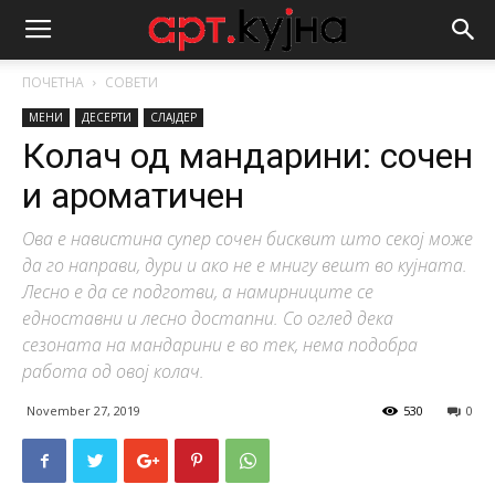
ПОЧЕТНА
СОВЕТИ
МЕНИ
ДЕСЕРТИ
СЛАЈДЕР
Колач од мандарини: сочен
и ароматичен
Ова е навистина супер сочен бисквит што секој може
да го направи, дури и ако не е мнигу вешт во кујната.
Лесно е да се подготви, а намирниците се
едноставни и лесно достапни. Со оглед дека
сезоната на мандарини е во тек, нема подобра
работа од овој колач.
November 27, 2019
530
0