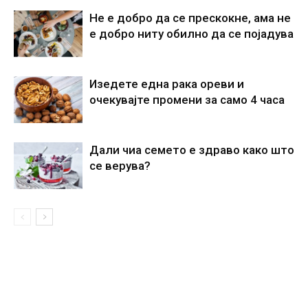
Не е добро да се прескокне, ама не
е добро ниту обилно да се појадува
Изедете една рака ореви и
очекувајте промени за само 4 часа
Дали чиа семето е здраво како што
се верува?