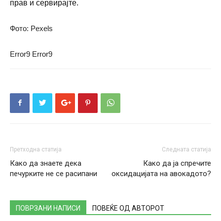
прав и сервирајте.
Фото: Pexels
Error9
Error9
Претходна статија
Следната статија
Како да знаете дека
Како да ja спречите
печурките не се расипани
оксидацијата на авокадото?
ПОВРЗАНИ НАПИСИ
ПОВЕЌЕ ОД АВТОРОТ