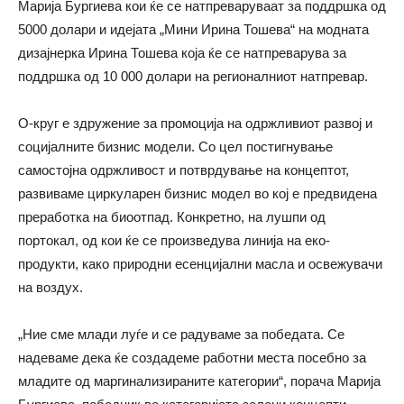
Марија Бургиева кои ќе се натпреваруваат за поддршка од
5000 долари и идејата „Мини Ирина Тошева“ на модната
дизајнерка Ирина Тошева која ќе се натпреварува за
поддршка од 10 000 долари на регионалниот натпревар.
О-круг е здружение за промоција на одржливиот развој и
социјалните бизнис модели. Со цел постигнување
самостојна одржливост и потврдување на концептот,
развиваме циркуларен бизнис модел во кој е предвидена
преработка на биоотпад. Конкретно, на лушпи од
портокал, од кои ќе се произведува линија на еко-
продукти, како природни есенцијални масла и освежувачи
на воздух.
„Ние сме млади луѓе и се радуваме за победата. Се
надеваме дека ќе создадеме работни места посебно за
младите од маргинализираните категории“, порача Марија