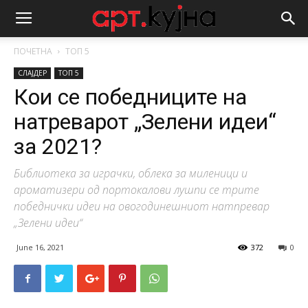
ПОЧЕТНА
ТОП 5
СЛАЈДЕР
ТОП 5
Кои се победниците на
натреварот „Зелени идеи“
за 2021?
Библиотека за играчки, облека за миленици и
ароматизери од портокалови лушпи се трите
победнички идеи на овогодинешниот натпревар
„Зелени идеи“
June 16, 2021
372
0