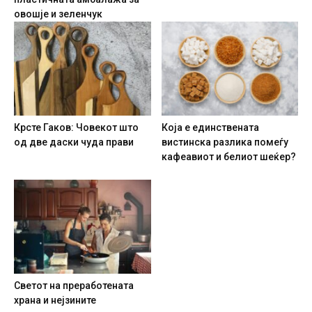
овошје и зеленчук
Крсте Гаков: Човекот што
Која е единствената
од две даски чуда прави
вистинска разлика помеѓу
кафеавиот и белиот шеќер?
Светот на преработената
храна и нејзините