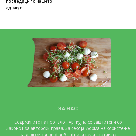
последици по нашето
здравје
ЗА НАС
Содржините на порталот Арткујна се заштитени со
Законот за авторски права. За секоја форма на користење
на делови од овој веб сајт или цели статии за