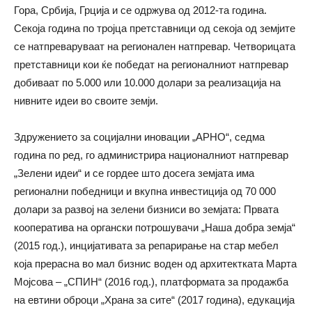
Гора, Србија, Грција и се одржува од 2012-та година.
Секоја година по тројца претставници од секоја од земјите
се натпреваруваат на регионален натпревар. Четворицата
претставници кои ќе победат на регионалниот натпревар
добиваат по 5.000 или 10.000 долари за реализација на
нивните идеи во своите земји.
Здружението за социјални иновации „АРНО“, седма
година по ред, го администрира националниот натпревар
„Зелени идеи“ и се гордее што досега земјата има
регионални победници и вкупна инвестиција од 70 000
долари за развој на зелени бизниси во земјата: Првата
кооператива на органски потрошувачи „Наша добра земја“
(2015 год.), инцијативата за репарирање на стар мебел
која прерасна во мал бизнис воден од архитектката Марта
Мојсова – „СПИН“ (2016 год.), платформата за продажба
на евтини оброци „Храна за сите“ (2017 година), едукација