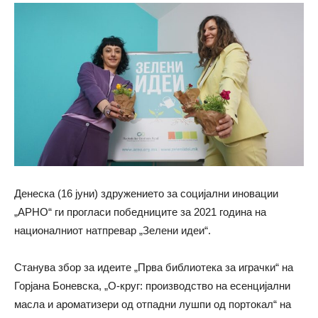
Денеска (16 јуни) здружението за социјални иновации
„АРНО“ ги прогласи победниците за 2021 година на
националниот натпревар „Зелени идеи“.
Станува збор за идеите „Прва библиотека за играчки“ на
Горјана Боневска, „О-круг: производство на есенцијални
масла и ароматизери од отпадни лушпи од портокал“ на