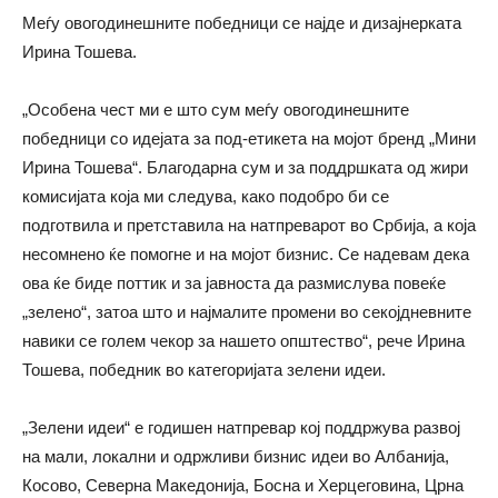
Меѓу овогодинешните победници се најде и дизајнерката
Ирина Тошева.
„Особена чест ми е што сум меѓу овогодинешните
победници со идејата за под-етикета на мојот бренд „Мини
Ирина Тошева“. Благодарна сум и за поддршката од жири
комисијата која ми следува, како подобро би се
подготвила и претставила на натпреварот во Србија, а која
несомнено ќе помогне и на мојот бизнис. Се надевам дека
ова ќе биде поттик и за јавноста да размислува повеќе
„зелено“, затоа што и најмалите промени во секојдневните
навики се голем чекор за нашето општество“, рече Ирина
Тошева, победник во категоријата зелени идеи.
„Зелени идеи“ е годишен натпревар кој поддржува развој
на мали, локални и одржливи бизнис идеи во Албанија,
Косово, Северна Македонија, Босна и Херцеговина, Црна