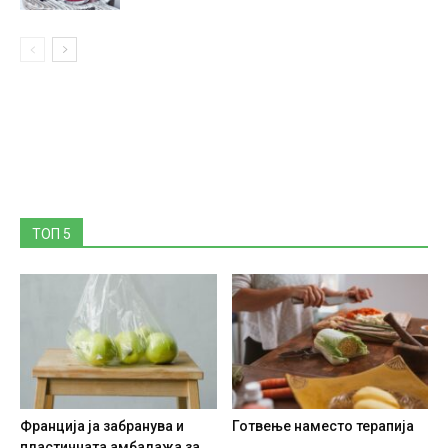
ТОП 5
Франција ја забранува и
Готвење наместо терапија
пластичната амбалажа за