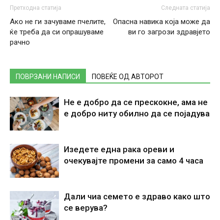
Претходна статија
Следната статија
Ако не ги зачуваме пчелите,
Опасна навика која може да
ќе треба да си опрашуваме
ви го загрози здравјето
рачно
ПОВРЗАНИ НАПИСИ
ПОВЕЌЕ ОД АВТОРОТ
Не е добро да се прескокне, ама не
е добро ниту обилно да се појадува
Изедете една рака ореви и
очекувајте промени за само 4 часа
Дали чиа семето е здраво како што
се верува?