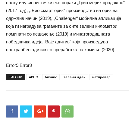
преку илузионистички еко-пораки „Грин меџик продакшн“
(2017 год), „ Био смарт ориз“ производство на ориз на
одржлив начин (2019), „Challenger“ мобилна апликација
која ги наградува граѓаните за сите зелени километри
поминати со пешачење (2019) и минатогодишната
победничка идеја „Вајс адитив“ која произведува
прехранбен адитив со преработка на комиње (2020).
Error9
Error9
ТАГОВИ
АРНО
бизнис
зелени идеи
натпревар