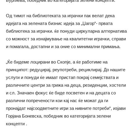
Бургиева, победник во категоријата зелени концепти.
Од тимот на библиотеката за играчки пак велат дека
идејата на зелената бизнис идеја за „Џагор“- првата
библиотека за играчки. ќе понуди циркуларна алтернатива
со можност за изнајмување на квалитетни играчки, справи
и помагала, достапни и за оние со минимални примања.
„Ќе бидеме лоцирани во Скопје, а ќе работиме на
принципот: редуцирај, реупотреби, рециклирај. До нашите
услуги и понуди ќе имаат пристап покрај семејствата и
различните центри за грижа на деца, резиденции, хостели
и сл. Значаен фокус ќе биде посветен и на децата со
различни попречености кои кај нас ќе можат да ги
пронајдат најсоодветните игри за нивните потреби“, изјави
Горјана Боневска, победник во категоријата зелени
концепти .